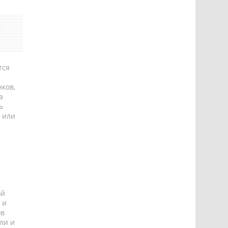
тся
ков,
а
ь
 или
ой
 и
ов
ли и