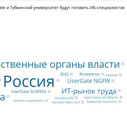
te и Губкинский университет будут готовить ИБ-специалистов
рственные органы власти
Россия
Экзамены
RnD
Superjob
UserGate NGFW
ИТ-рынок труда
UserGate SUMMA
а
Hyatt Hotels and Resorts
UserGate SOC
UserGate Log Analyzer
Сервисная экономика
UserGate Open Conf