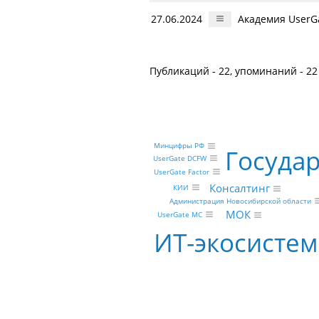
27.06.2024
Академия UserGa
Публикаций - 22, упоминаний - 22
Минцифры РФ
Госуда
UserGate DCFW
UserGate Factor
Консалтинг
КИИ
Администрация Новосибирской области
МОК
UserGate MC
ИТ-экосистем