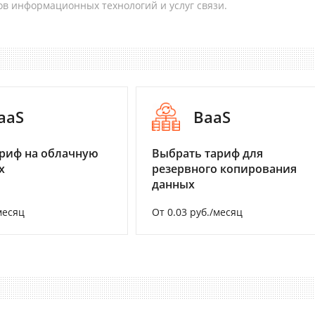
в информационных технологий и услуг связи.
aaS
BaaS
риф на облачную
Выбрать тариф для
х
резервного копирования
данных
месяц
От 0.03 руб./месяц