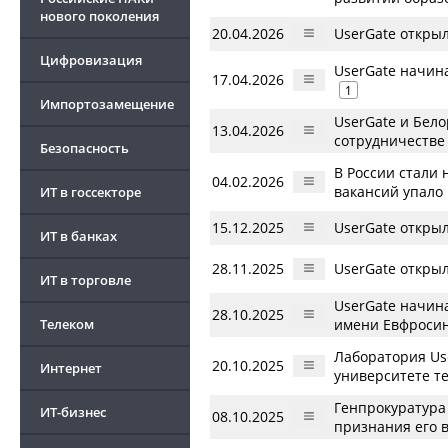
нового поколения
20.04.2026
UserGate откры
Цифровизация
UserGate начин
17.04.2026
1
Импортозамещение
UserGate и Бел
13.04.2026
сотрудничестве
Безопасность
В России стали 
04.02.2026
вакансий упало
ИТ в госсекторе
15.12.2025
UserGate откры
ИТ в банках
28.11.2025
UserGate откры
ИТ в торговле
UserGate начин
28.10.2025
Телеком
имени Евфросин
Лаборатория Us
20.10.2025
Интернет
университете т
Генпрокуратура
ИТ-бизнес
08.10.2025
признания его 