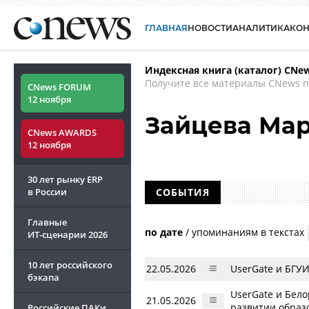
ГЛАВНАЯ
НОВОСТИ
АНАЛИТИКА
КО
Индексная книга (каталог) CNe
Получите все материалы CNews п
CNews FORUM
12 ноября
Зайцева Ма
CNews AWARDS
12 ноября
30 лет рынку ERP
в России
СОБЫТИЯ
Главные
по дате
/
упоминаниям в текстах
ИТ-сценарии
2026
10 лет российского
22.05.2026
UserGate и БГУ
бэкапа
UserGate и Бело
21.05.2026
развитии образ
Российские ПАКи