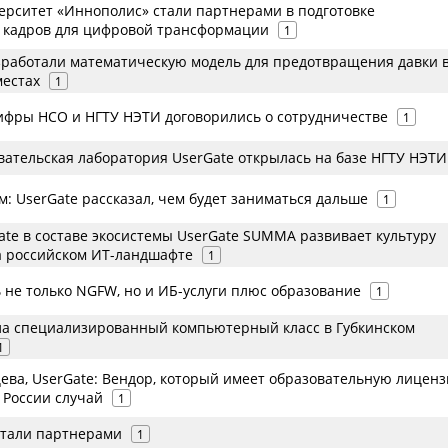
верситет «Иннополис» стали партнерами в подготовке
 кадров для цифровой трансформации
1
работали математическую модель для предотвращения давки 
естах
1
ифры НСО и НГТУ НЭТИ договорились о сотрудничестве
1
вательская лаборатория UserGate открылась на базе НГТУ НЭТИ
: UserGate рассказал, чем будет заниматься дальше
1
ate в составе экосистемы UserGate SUMMA развивает культуру
а российском ИТ-ландшафте
1
 не только NGFW, но и ИБ-услуги плюс образование
1
ла специализированный компьютерный класс в Губкинском
1
ева, UserGate: Вендор, который имеет образовательную лицен
 России случай
1
 стали партнерами
1