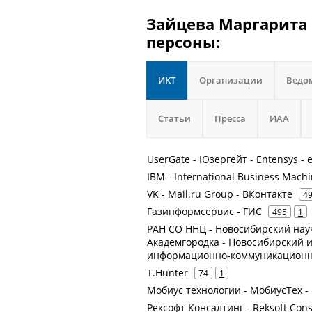
Зайцева Маргарита 
персоны:
ИКТ
Организации
Ведо
Статьи
Пресса
ИАА
UserGate - Юзергейт - Entensys - 
IBM - International Business Mach
VK - Mail.ru Group - ВКонтакте
4
Газинформсервис - ГИС
495
1
РАН СО ННЦ - Новосибирский нау
Академгородка - Новосибирский
информационно-коммуникационны
T.Hunter
74
1
Мобиус технологии - МобиусТех -
Рексофт Консалтинг - Reksoft Cons