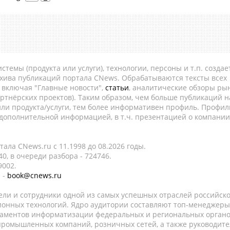
темы (продукта или услуги), технологии, персоны и т.п. создае
рхива публикаций портала CNews. Обрабатываются тексты всех
, включая "Главные новости",
статьи
, аналитические обзоры рын
ртнёрских проектов). Таким образом, чем больше публикаций н
ли продукта/услуги, тем более информативен профиль. Профил
 дополнительной информацией, в т.ч. презентацией о компании
ала CNews.ru c 11.1998 до 08.2026 годы.
0, в очереди разбора - 724746.
9002.
 -
book@cnews.ru
ели и сотрудники одной из самых успешных отраслей российск
онных технологий. Ядро аудитории составляют топ-менеджеры
таментов информатизации федеральных и региональных орган
 промышленных компаний, розничных сетей, а также руководите