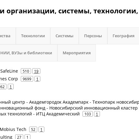
и организации, системы, технологии,
мства
Технологии
Системы
Персоны
География
НИИ, ВУЗы и библиотеки
Мероприятия
eSafeLine
510
19
ines Corp
9699
1
962
1
чный центр - Академгородок Академпарк - Технопарк новосибир
 инновационный фонд - Новосибирский инновационный кластер
х технологий - ИТЦ Академический
103
1
 Mobius Tech
52
1
ulting
27
1