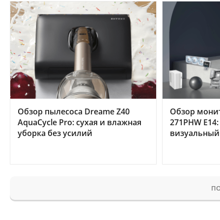
Обзор пылесоса Dreame Z40
Обзор мони
AquaCycle Pro: сухая и влажная
271PHW E14:
уборка без усилий
визуальный
ПО