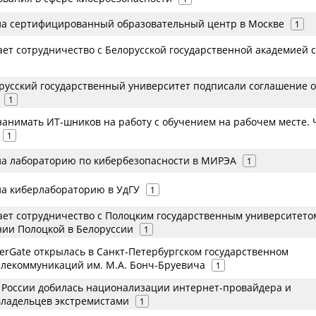
ла сертифицированный образовательный центр в Москве
1
ает сотрудничество с Белорусской государственной академией 
орусский государственный университет подписали соглашение о
1
нанимать ИТ-шников на работу с обучением на рабочем месте. 
1
ла лабораторию по кибербезопасности в МИРЭА
1
ла киберлабораторию в УдГУ
1
ает сотрудничество с Полоцким государственным университето
ии Полоцкой в Белоруссии
1
erGate открылась в Санкт-Петербургском государственном
елекоммуникаций им. М.А. Бонч-Бруевича
1
 России добилась национализации интернет-провайдера и
владельцев экстремистами
1