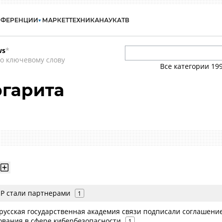
НФЕРЕНЦИИ
МАРКЕТ
ТЕХНИКА
НАУКА
ТВ
ws
*
о ключевому слову
Все категории
19
ргарита
ИР стали партнерами
1
русская государственная академия связи подписали соглашение
ования в сфере кибербезопасности
1