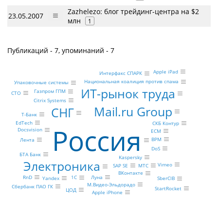
Zazhelezo: блог трейдинг-центра на $2
23.05.2007
млн
1
Публикаций - 7, упоминаний - 7
Apple iPad
Интерфакс СПАРК
Национальная коалиция против спама
Упаковочные системы
ИТ-рынок труда
Газпром ГПМ
CTO
Citrix Systems
Mail.ru Group
СНГ
Т-Банк
EdTech
СКБ Контур
Россия
Docsvision
ECM
BPM
Лента
DoS
БТА Банк
Kaspersky
Электроника
Vimeo
SAP SE
МТС
ВКонтакте
Луна
RnD
1С
Yandex
SberCIB
М.Видео-Эльдорадо
Сбербанк ПАО ГК
StartRocket
ЦОД
Apple iPhone