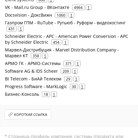
VK - Mail.ru Group - ВКонтакте
4964
1
Docsvision - ДоксВижн
1060
1
Газпром ГПМ - RuTube - Рутьюб - Руформ - видеохостинг
431
1
Schneider Electric - APC - American Power Conversion - APC
by Schneider Electric
454
1
Марвел-Дистрибуция - Marvel Distribution Company -
Марвел КТ
358
1
АРМО ГК - АРМО-Системы
371
1
Software AG & IDS Scheer
209
1
BI Telecom - БиАй Телеком
29
1
Progress Software - MarkLogic
30
1
Бизнес-Консоль
18
1
КОРОТКАЯ ССЫЛКА
* Страница-профиль компании, системы (продукта или