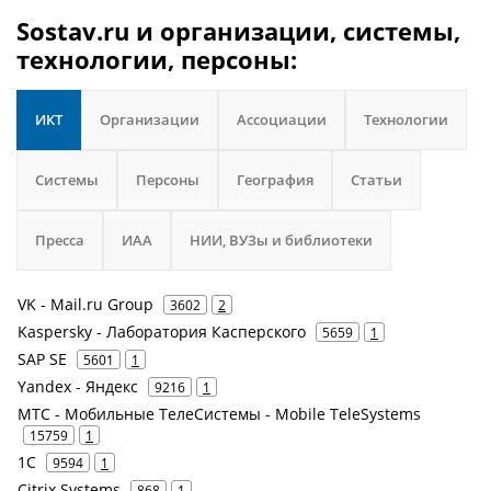
Sostav.ru и организации, системы,
технологии, персоны:
ИКТ
Организации
Ассоциации
Технологии
Системы
Персоны
География
Статьи
Пресса
ИАА
НИИ, ВУЗы и библиотеки
VK - Mail.ru Group
3602
2
Kaspersky - Лаборатория Касперского
5659
1
SAP SE
5601
1
Yandex - Яндекс
9216
1
МТС - Мобильные ТелеСистемы - Mobile TeleSystems
15759
1
1С
9594
1
Citrix Systems
868
1