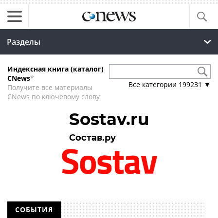
Разделы
Индексная книга (каталог)
CNews
*
Все категории
199231
▼
Получите все материалы
CNews по ключевому слову
Sostav.ru
Состав.ру
СОБЫТИЯ