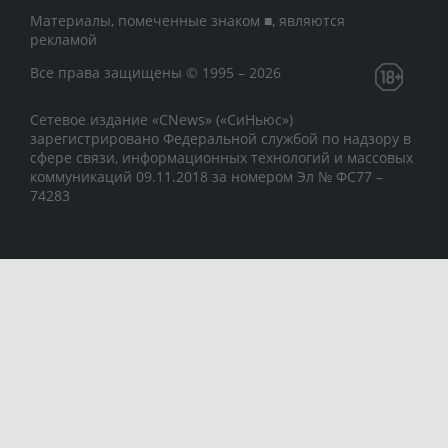
Материалы, помеченные знаком ■, являются
рекламой
Все права защищены © 1995 – 2026
Сетевое издание «CNews» («СиНьюс»)
зарегистрировано Федеральной службой по надзору в
сфере связи, информационных технологий и массовых
коммуникаций 09.11.2018 за номером Эл № ФС77 –
74283