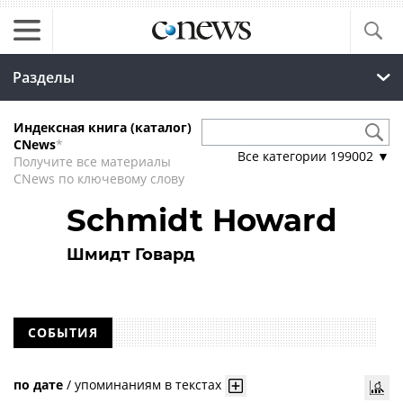
Разделы
Индексная книга (каталог)
CNews
*
Все категории
199002
▼
Получите все материалы
CNews по ключевому слову
Schmidt Howard
Шмидт Говард
СОБЫТИЯ
по дате
/
упоминаниям в текстах