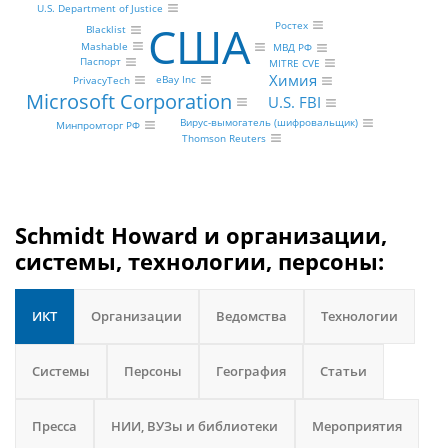
U.S. Department of Justice
США
Ростех
Blacklist
Mashable
МВД РФ
Паспорт
MITRE CVE
Химия
eBay Inc
PrivacyTech
Microsoft Corporation
U.S. FBI
Вирус-вымогатель (шифровальщик)
Минпромторг РФ
Thomson Reuters
Schmidt Howard и организации,
системы, технологии, персоны:
ИКТ
Организации
Ведомства
Технологии
Системы
Персоны
География
Статьи
Пресса
НИИ, ВУЗы и библиотеки
Мероприятия