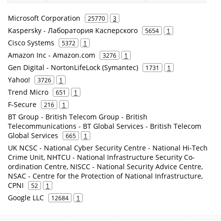
Microsoft Corporation
25770
3
Kaspersky - Лаборатория Касперского
5654
1
Cisco Systems
5372
1
Amazon Inc - Amazon.com
3276
1
Gen Digital - NortonLifeLock (Symantec)
1731
1
Yahoo!
3726
1
Trend Micro
651
1
F-Secure
216
1
BT Group - British Telecom Group - British
Telecommunications - BT Global Services - British Telecom
Global Services
665
1
UK NCSC - National Cyber Security Centre - National Hi-Tech
Crime Unit, NHTCU - National Infrastructure Security Co-
ordination Centre, NISCC - National Security Advice Centre,
NSAC - Centre for the Protection of National Infrastructure,
CPNI
52
1
Google LLC
12684
1