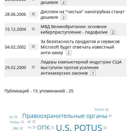
дешевле
2
Дисплеи на "чистых" нанотрубках станут
28.06.2006
дешевле
2
МВД Великобритании: основное
15.12.2004
киберпреступление - педофилия
2
За безопасность продуктов и сервисов
04.02.2002
Microsoft будет отвечать известный
анти-хакер
2
Лидеры компьютерной индустрии США
29.02.2000
выступили против усиления
антихакерских законов
1
Публикаций - 13, упоминаний - 25
Silicon
Правоохранительные органы
IOI
AP
Forbes
U.S. POTUS
ОПК
SU
РБК