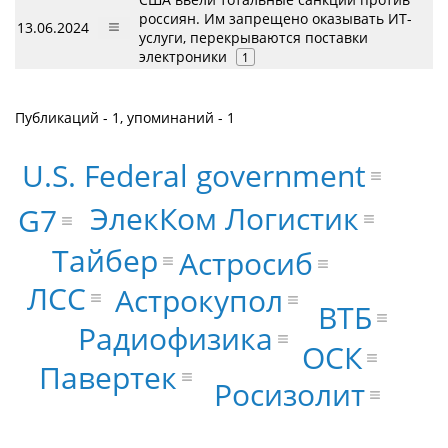
россиян. Им запрещено оказывать ИТ-
13.06.2024
услуги, перекрываются поставки
электроники
1
Публикаций - 1, упоминаний - 1
U.S. Federal government
ЭлекКом Логистик
G7
Тайбер
Астросиб
ЛСС
Астрокупол
ВТБ
Радиофизика
ОСК
Павертек
Росизолит