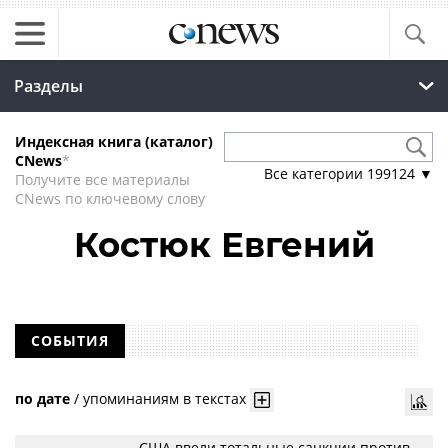
Разделы
Индексная книга (каталог)
CNews
*
Все категории
199124
▼
Получите все материалы
CNews по ключевому слову
Костюк Евгений
СОБЫТИЯ
по дате
/
упоминаниям в текстах
США ввели тотальные санкции против