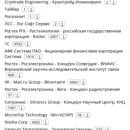
Cryotrade Engineering - Криотрейд Инжиниринг
2
1
Тайбер
1
1
Росизолит
1
1
ЛСС - Лог Софт Сервис
2
1
Ростех РГК - Ростехнологии - российская государственная
корпорация - Rostec
3457
1
1С
9592
1
АФК Система ПАО - Акционерная финансовая корпорация
Система
1914
1
Ростех - Росэлектроника - Концерн Созвездие - ВНИИС -
Воронежский научно-исследовательский институт связи
408
1
VK - Mail.ru Group - ВКонтакте
4964
1
Ростех - Росэлектроника - Вега - Концерн радиостроения
37
1
Ситроникс - Sitronics Group - Концерн Научный Центр, КНЦ
1461
1
Microchip Technology - MicroCHIPS
56
1
Nvidia Corp
4002
1
Geoscan Technologies - Технологии Геоскан
133
1