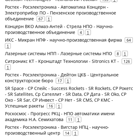
Ростех - Росэлектроника - Автоматика Концерн -
Электроприбор ПО - Пензенское производственное
объединение
67
1
Концерн ВКО Алмаз-Антей - Стрела НПО - Научно-
производственное объединение
4
1
ИКС - Микран НПФ - научно-производственная фирма
64
1
Лазерные системы НПП - Лазерные системы НПО
8
1
Ситроникс КТ - Кронштадт Технологии - Sitronics KT -
126
1
Ростех - Росэлектроника - Дейтон ЦКБ - Центральное
конструкторское бюро
17
1
SR Space - СР Спейс - Success Rockets - SR Rockets, СР Рокетс
- SR Satellites, Ср Сателлит - SR Data, СР Дата - SR Oko, СР
Око - SR Sar, СР Инвест - СР Нет - SR CMS, СР КМС -
Успешные ракеты
16
1
Роскосмос - Прогресс РКЦ - НПО автоматики имени
академика Н.А. Семихатова
11
1
Ростех - Росэлектроника - Вигстар НПЦ - научно-
производственный центр
14
1