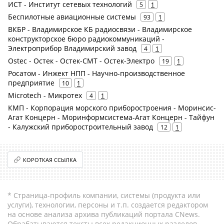
ИСТ - Институт сетевых технологий
5
1
Беспилотные авиационные системы
93
1
ВКБР - Владимирское КБ радиосвязи - Владимирское
конструкторское бюро радиокоммуникаций -
Электроприбор Владимирский завод
4
1
Ostec - Остек - Остек-СМТ - Остек-Электро
19
1
Росатом - Инжект НПП - Научно-производственное
предприятие
10
1
Microtech - Микротех
4
1
КМП - Корпорация морского приборостроения - Моринсис-
Агат Концерн - Моринформсистема-Агат Концерн - Тайфун
- Калужский приборостроительный завод
12
1
КОРОТКАЯ ССЫЛКА
* Страница-профиль компании, системы (продукта или
услуги), технологии, персоны и т.п. создается редактором
на основе анализа архива публикаций портала CNews.
Обрабатываются тексты всех редакционных разделов