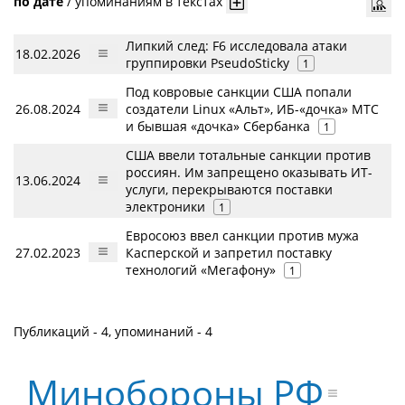
по дате
/
упоминаниям в текстах
Липкий след: F6 исследовала атаки
18.02.2026
группировки PseudoSticky
1
Под ковровые санкции США попали
26.08.2024
создатели Linux «Альт», ИБ-«дочка» МТС
и бывшая «дочка» Сбербанка
1
США ввели тотальные санкции против
россиян. Им запрещено оказывать ИТ-
13.06.2024
услуги, перекрываются поставки
электроники
1
Евросоюз ввел санкции против мужа
27.02.2023
Касперской и запретил поставку
технологий «Мегафону»
1
Публикаций - 4, упоминаний - 4
Минобороны РФ