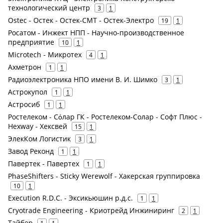
технологический центр
3
1
Ostec - Остек - Остек-СМТ - Остек-Электро
19
1
Росатом - Инжект НПП - Научно-производственное
предприятие
10
1
Microtech - Микротех
4
1
Ахметрон
1
1
Радиоэлектроника НПО имени В. И. Шимко
3
1
Астрокупол
1
1
Астросиб
1
1
Ростелеком - Сόлар ГК - Ростелеком-Солар - Софт Плюс -
Hexway - Хексвей
15
1
ЭлекКом Логистик
3
1
Завод Реконд
1
1
Павертек - Павертех
1
1
PhaseShifters - Sticky Werewolf - Хакерская группировка
10
1
Execution R.D.C. - Эксикьюшин р.д.с.
1
1
Cryotrade Engineering - Криотрейд Инжиниринг
2
1
Тайбер