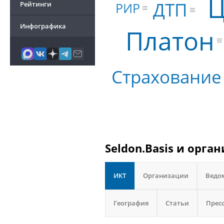
Ц
ДТП
РИР
Рейтинги
Инфографика
Платон
Страхование
Seldon.Basis и орга
ИКТ
Организации
Ведо
География
Статьи
Прес