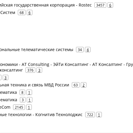
сийская государственная корпорация - Rostec
3457
6
 Систем
68
6
иональные телематические системы
34
4
ономики - AT Consulting - ЭйТи Консалтинг - АТ Консалтинг - Гр
консалтинг
376
3
3
ная техника и связь МВД России
63
2
лематика
8
1
лематика
3
1
leCom
2145
1
вные технологии - Когнитив Технолоджис
722
1