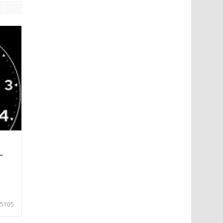
—
5105