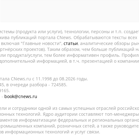
темы (продукта или услуги), технологии, персоны и т.п. создае
рхива публикаций портала CNews. Обрабатываются тексты всех
, включая "Главные новости",
статьи
, аналитические обзоры рын
ртнёрских проектов). Таким образом, чем больше публикаций н
ли продукта/услуги, тем более информативен профиль. Профил
 дополнительной информацией, в т.ч. презентацией о компании
ала CNews.ru c 11.1998 до 08.2026 годы.
5, в очереди разбора - 724585.
9165.
 -
book@cnews.ru
ели и сотрудники одной из самых успешных отраслей российск
онных технологий. Ядро аудитории составляют топ-менеджеры
таментов информатизации федеральных и региональных орган
 промышленных компаний, розничных сетей, а также руководите
в информационных технологий и услуг связи.