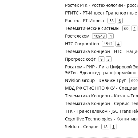
Ростех РГК - Ростехнологии - рос
РТИТС - РТ-Инвест Транспортные
Ростех - РТ-Инвест
58
6
Телематические системы
60
4
Ростелеком
10948
4
HTC Corporation
1512
4
Телематика Концерн - НТС - Нац
Прогресс софт
9
3
Росатом - РИР - Лига Цифровой Эк
ЭйТи - Эдвансед трансформейшн 
NVision Group - Энвижн Груп
699
МВД РФ СТиС НПО ФКУ - Специаль
Телематика Концерн - Казань-Те
Телематика Концерн - Сервис-Те
ТТК - ТрансТелеКом - JSC TransTe
Cognitive Technologies - Когнити
Seldon - Селдон
18
1