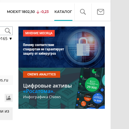
MOEXIT
1802,50
-0,23
КАТАЛОГ
МНЕНИЕ МЕСЯЦА
9165
▼
Почему соответствие
стандартам не гарантирует
защиту от киберугроз
CNEWS ANALYTICS
s.ru
Цифровые активы
«Росатома».
Инфографика CNews
ли из