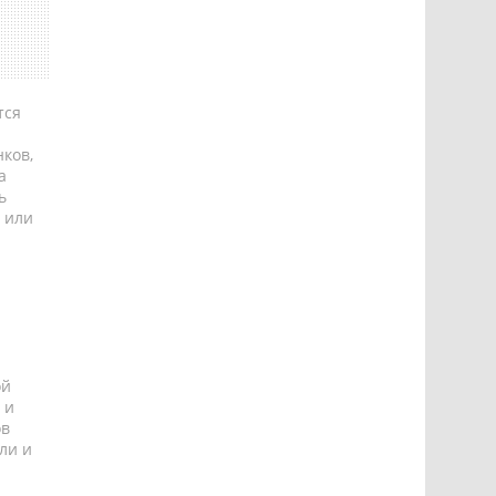
тся
ков,
а
ь
 или
ой
 и
ов
ли и