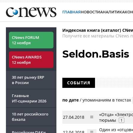
ГЛАВНАЯ
НОВОСТИ
АНАЛИТИКА
КО
Индексная книга (каталог) CNe
Получите все материалы CNews п
CNews FORUM
12 ноября
Seldon.Basis
CNews AWARDS
12 ноября
30 лет рынку ERP
в России
СОБЫТИЯ
Главные
по дате
/
упоминаниям в текстах
ИТ-сценарии
2026
10 лет российского
«Отца» «Электр
27.04.2018
бэкапа
тюрьмы
1
Один из «отцов
12.04.2018
Российские ПАКи