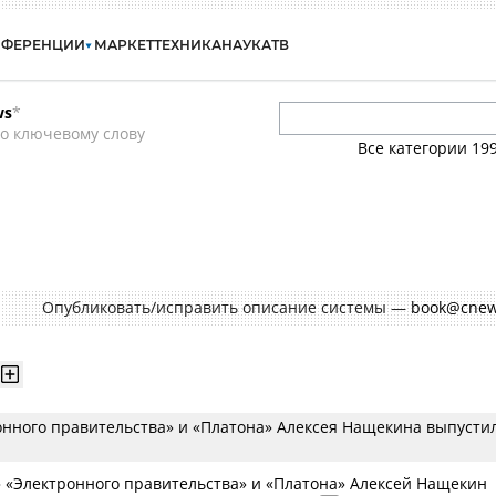
НФЕРЕНЦИИ
МАРКЕТ
ТЕХНИКА
НАУКА
ТВ
ws
*
о ключевому слову
Все категории
19
Опубликовать/исправить описание системы —
book@cnew
онного правительства» и «Платона» Алексея Нащекина выпусти
» «Электронного правительства» и «Платона» Алексей Нащекин