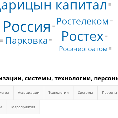
арицын капитал
Ростелеком
Россия
Ростех
Парковка
Росэнергоатом
низации, системы, технологии, персон
мства
Ассоциации
Технологии
Системы
Персоны
са
Мероприятия