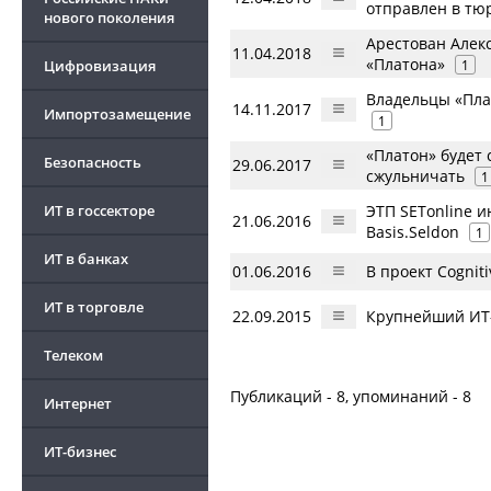
отправлен в тюр
нового поколения
Арестован Алек
11.04.2018
«Платона»
Цифровизация
1
Владельцы «Пла
14.11.2017
Импортозамещение
1
«Платон» будет 
Безопасность
29.06.2017
сжульничать
1
ИТ в госсекторе
ЭТП SETonline 
21.06.2016
Basis.Seldon
1
ИТ в банках
01.06.2016
В проект Cognit
ИТ в торговле
22.09.2015
Крупнейший ИТ-
Телеком
Публикаций - 8, упоминаний - 8
Интернет
ИТ-бизнес