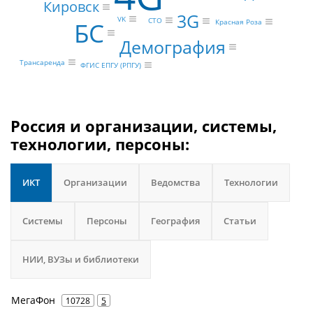
Кировск
3G
VK
CTO
БС
Красная Роза
Демография
Трансаренда
ФГИС ЕПГУ (РПГУ)
Россия и организации, системы,
технологии, персоны:
ИКТ
Организации
Ведомства
Технологии
Системы
Персоны
География
Статьи
НИИ, ВУЗы и библиотеки
МегаФон
10728
5