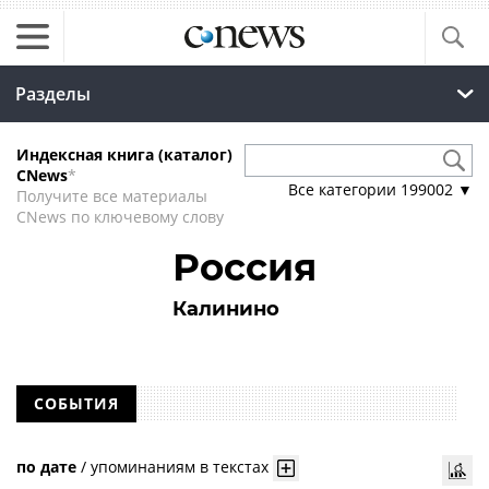
Разделы
Индексная книга (каталог)
CNews
*
Все категории
199002
▼
Получите все материалы
CNews по ключевому слову
Россия
Калинино
СОБЫТИЯ
по дате
/
упоминаниям в текстах