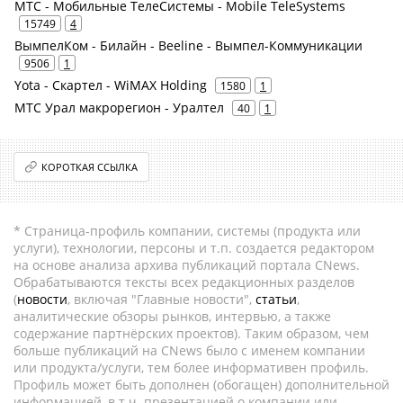
МТС - Мобильные ТелеСистемы - Mobile TeleSystems
15749
4
ВымпелКом - Билайн - Beeline - Вымпел-Коммуникации
9506
1
Yota - Скартел - WiMAX Holding
1580
1
МТС Урал макрорегион - Уралтел
40
1
КОРОТКАЯ ССЫЛКА
* Страница-профиль компании, системы (продукта или
услуги), технологии, персоны и т.п. создается редактором
на основе анализа архива публикаций портала CNews.
Обрабатываются тексты всех редакционных разделов
(
новости
, включая "Главные новости",
статьи
,
аналитические обзоры рынков, интервью, а также
содержание партнёрских проектов). Таким образом, чем
больше публикаций на CNews было с именем компании
или продукта/услуги, тем более информативен профиль.
Профиль может быть дополнен (обогащен) дополнительной
информацией, в т.ч. презентацией о компании или