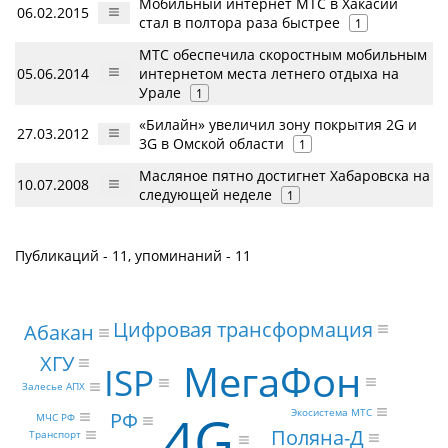
Мобильный интернет МТС в Хакасии
06.02.2015
стал в полтора раза быстрее
1
МТС обеспечила скоростным мобильным
05.06.2014
интернетом места летнего отдыха на
Урале
1
«Билайн» увеличил зону покрытия 2G и
27.03.2012
3G в Омской области
1
Масляное пятно достигнет Хабаровска на
10.07.2008
следующей неделе
1
Публикаций - 11, упоминаний - 11
Цифровая трансформация
Абакан
ХГУ
МегаФон
ISP
Залесье АПХ
4G
Экосистема МТС
РФ
МЧС РФ
Поляна-Д
Транспорт