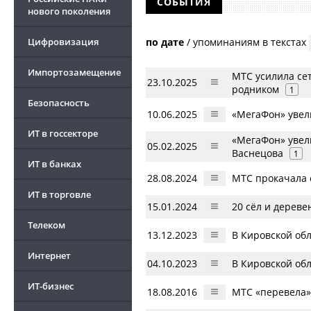
СОБЫТИЯ
нового поколения
по дате
/
упоминаниям в текстах
Цифровизация
Импортозамещение
МТС усилила сет
23.10.2025
родником
1
Безопасность
10.06.2025
«МегаФон» увел
ИТ в госсекторе
«МегаФон» увел
05.02.2025
Васнецова
1
ИТ в банках
28.08.2024
МТС прокачала 
ИТ в торговле
15.01.2024
20 сёл и дерев
Телеком
13.12.2023
В Кировской обл
Интернет
04.10.2023
В Кировской об
ИТ-бизнес
18.08.2016
МТС «перевела»