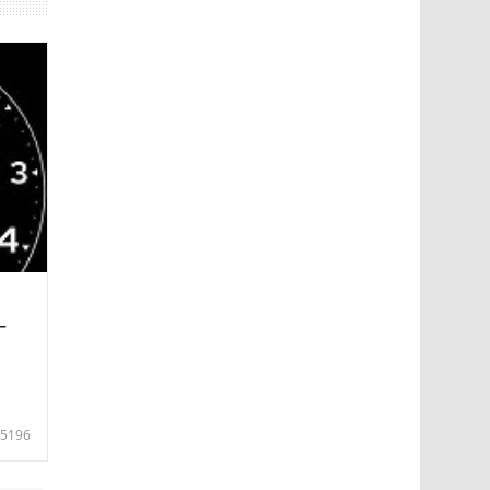
—
5196