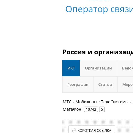
Оператор связ
Россия и организац
ИКТ
Организации
Ведо
География
Статьи
Меро
МТС - Мобильные ТелеСистемы - 
МегаФон
10742
5
КОРОТКАЯ ССЫЛКА