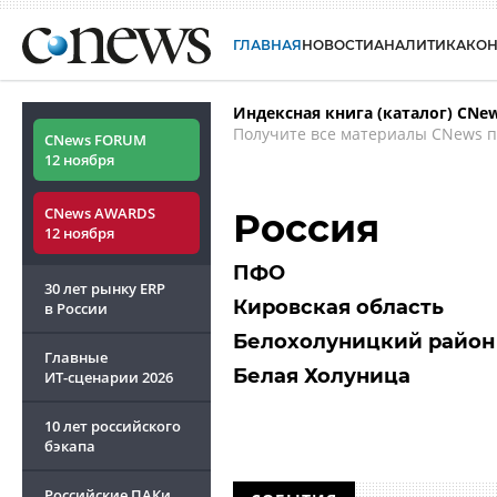
ГЛАВНАЯ
НОВОСТИ
АНАЛИТИКА
КО
Индексная книга (каталог) CNe
Получите все материалы CNews п
CNews FORUM
12 ноября
CNews AWARDS
Россия
12 ноября
ПФО
30 лет рынку ERP
Кировская область
в России
Белохолуницкий район
Главные
Белая Холуница
ИТ-сценарии
2026
10 лет российского
бэкапа
Российские ПАКи