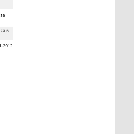
аза
ся в
1-2012