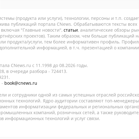
темы (продукта или услуги), технологии, персоны и т.п. создае
рхива публикаций портала CNews. Обрабатываются тексты всех
, включая "Главные новости",
статьи
, аналитические обзоры рын
ртнёрских проектов). Таким образом, чем больше публикаций н
ли продукта/услуги, тем более информативен профиль. Профил
 дополнительной информацией, в т.ч. презентацией о компании
ала CNews.ru c 11.1998 до 08.2026 годы.
8, в очереди разбора - 724413.
9231.
 -
book@cnews.ru
ели и сотрудники одной из самых успешных отраслей российск
онных технологий. Ядро аудитории составляют топ-менеджеры
таментов информатизации федеральных и региональных орган
 промышленных компаний, розничных сетей, а также руководите
в информационных технологий и услуг связи.