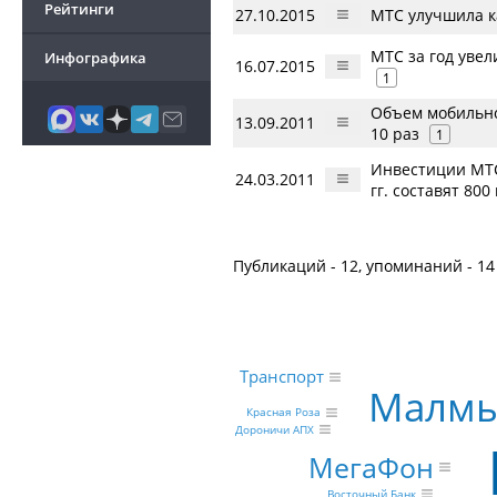
Рейтинги
27.10.2015
МТС улучшила к
МТС за год увел
Инфографика
16.07.2015
1
Объем мобильно
13.09.2011
10 раз
1
Инвестиции МТС
24.03.2011
гг. составят 800
Публикаций - 12, упоминаний - 14
Транспорт
Малмы
Красная Роза
Дороничи АПХ
МегаФон
Восточный Банк