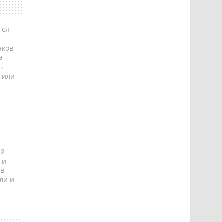
тся
ков,
а
ь
 или
ой
 и
ов
ли и