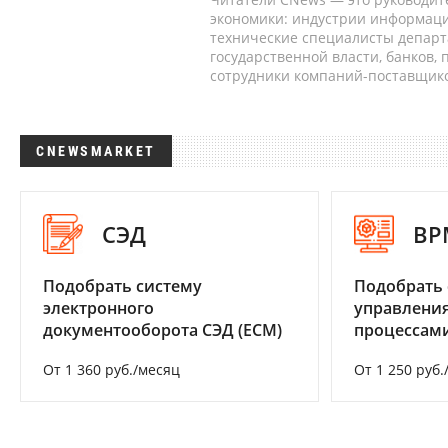
экономики: индустрии информаци
технические специалисты депар
государственной власти, банков,
сотрудники компаний-поставщико
CNEWSMARKET
СЭД
BP
Подобрать систему
Подобрать 
электронного
управления
документооборота СЭД (ECM)
процессам
От 1 360 руб./месяц
От 1 250 руб.