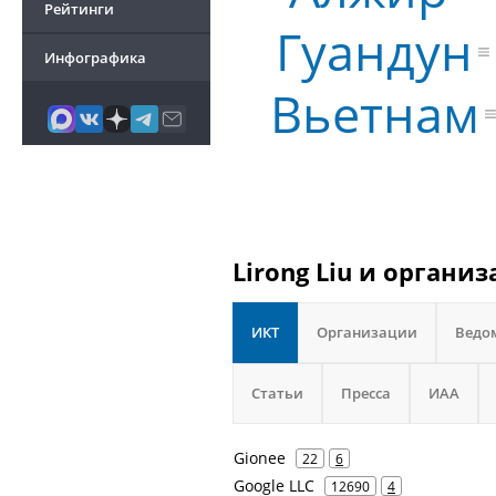
Рейтинги
Гуандун
Инфографика
Вьетнам
Lirong Liu и органи
ИКТ
Организации
Ведо
Статьи
Пресса
ИАА
Gionee
22
6
Google LLC
12690
4