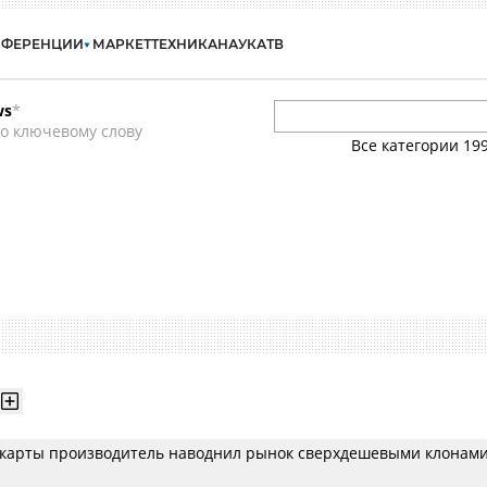
НФЕРЕНЦИИ
МАРКЕТ
ТЕХНИКА
НАУКА
ТВ
ws
*
о ключевому слову
Все категории
19
карты производитель наводнил рынок сверхдешевыми клонам