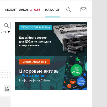
MOEXIT
1796,06
-0,36
КАТАЛОГ
ТЕХНОЛОГИЯ МЕСЯЦА
9231
▼
Как выбрать сервер
для ЦОД и не прогадать
в перспективе
CNEWS ANALYTICS
Цифровые активы
«Росатома».
Инфографика CNews
и