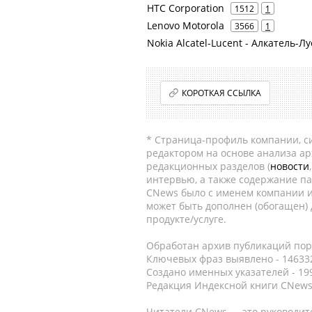
HTC Corporation
1512
1
Lenovo Motorola
3566
1
Nokia Alcatel-Lucent - Алкатель-Л
КОРОТКАЯ ССЫЛКА
* Страница-профиль компании, сис
редактором на основе анализа а
редакционных разделов (
новости
интервью, а также содержание па
CNews было с именем компании и
может быть дополнен (обогащен)
продукте/услуге.
Обработан архив публикаций порт
Ключевых фраз выявлено - 146332
Создано именных указателей - 19
Редакция Индексной книги CNews
Читатели CNews — это руководит