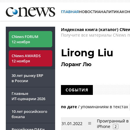
ГЛАВНАЯ
НОВОСТИ
АНАЛИТИКА
КО
Индексная книга (каталог) CNe
Получите все материалы CNews п
CNews FORUM
12 ноября
Lirong Liu
CNews AWARDS
12 ноября
Лоранг Лю
30 лет рынку ERP
в России
СОБЫТИЯ
Главные
ИТ-сценарии
2026
по дате
/
упоминаниям в текстах
10 лет российского
бэкапа
Проигранный в 
31.01.2022
iPhone
2
Российские ПАКи