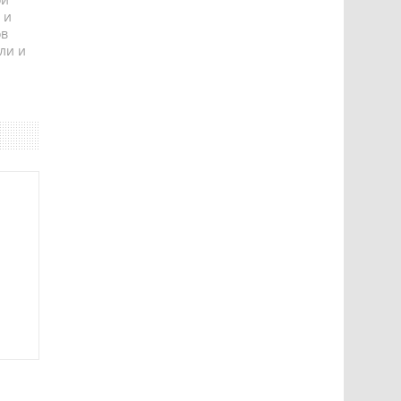
 и
ов
ли и