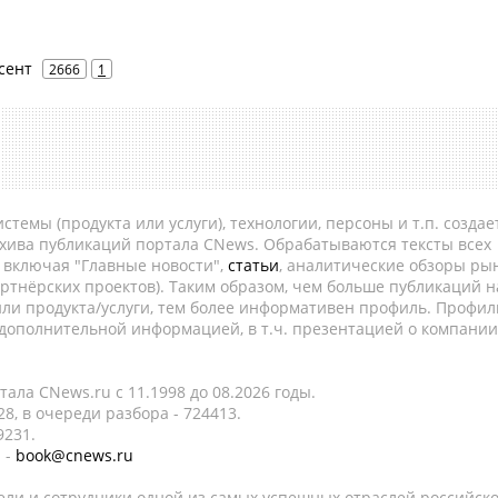
усент
2666
1
темы (продукта или услуги), технологии, персоны и т.п. создае
рхива публикаций портала CNews. Обрабатываются тексты всех
, включая "Главные новости",
статьи
, аналитические обзоры рын
ртнёрских проектов). Таким образом, чем больше публикаций н
ли продукта/услуги, тем более информативен профиль. Профил
 дополнительной информацией, в т.ч. презентацией о компании
ала CNews.ru c 11.1998 до 08.2026 годы.
8, в очереди разбора - 724413.
9231.
 -
book@cnews.ru
ели и сотрудники одной из самых успешных отраслей российск