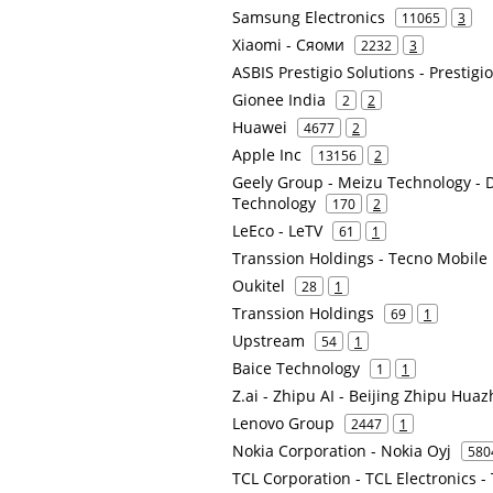
Samsung Electronics
11065
3
Xiaomi - Сяоми
2232
3
ASBIS Prestigio Solutions - Prestigi
Gionee India
2
2
Huawei
4677
2
Apple Inc
13156
2
Geely Group - Meizu Technology - 
Technology
170
2
LeEco - LeTV
61
1
Transsion Holdings - Tecno Mobile
Oukitel
28
1
Transsion Holdings
69
1
Upstream
54
1
Baice Technology
1
1
Z.ai - Zhipu AI - Beijing Zhipu Hu
Lenovo Group
2447
1
Nokia Corporation - Nokia Oyj
580
TCL Corporation - TCL Electronics -