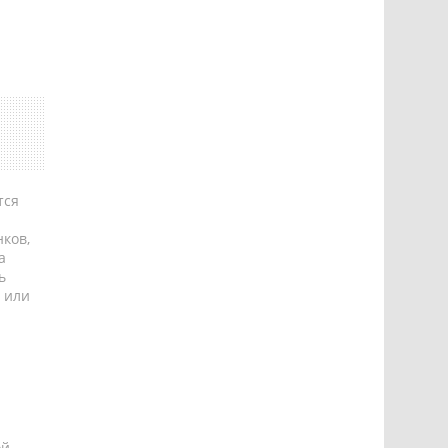
тся
ков,
а
ь
 или
ой