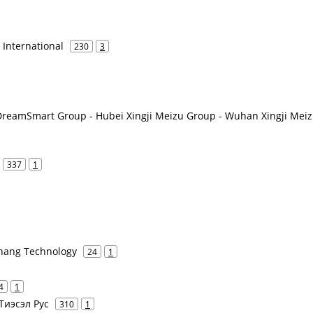
o International
230
3
DreamSmart Group - Hubei Xingji Meizu Group - Wuhan Xingji Mei
337
1
azhang Technology
24
1
4
1
 Тиэсэл Рус
310
1