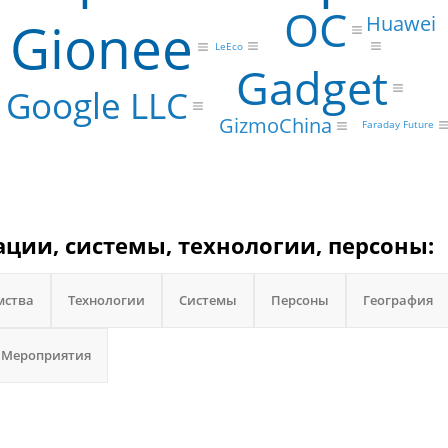
ОС
Gionee
Huawei
LeEco
Gadget
Google LLC
GizmoChina
Faraday Future
зации, системы, технологии, персоны:
мства
Технологии
Системы
Персоны
География
Мероприятия