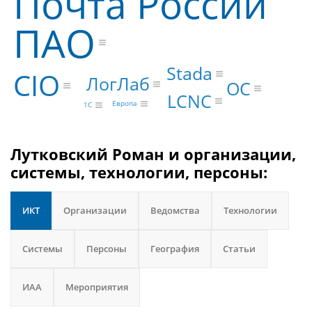
Почта России
ПАО
Stada
CIO
ЛогЛаб
ОС
LCNC
Европа
1С
Лутковский Роман и организации,
системы, технологии, персоны:
ИКТ
Организации
Ведомства
Технологии
Системы
Персоны
География
Статьи
ИАА
Мероприятия