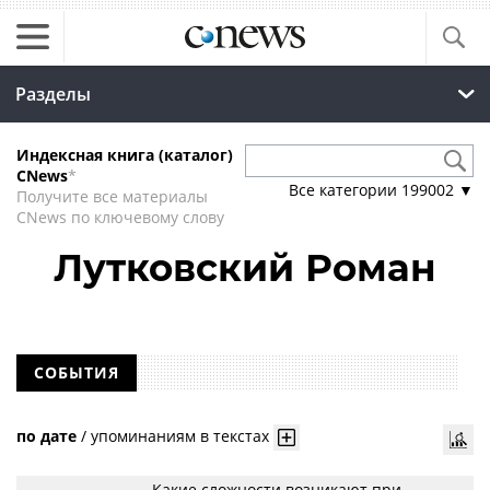
Разделы
Индексная книга (каталог)
CNews
*
Все категории
199002
▼
Получите все материалы
CNews по ключевому слову
Лутковский Роман
СОБЫТИЯ
по дате
/
упоминаниям в текстах
Какие сложности возникают при