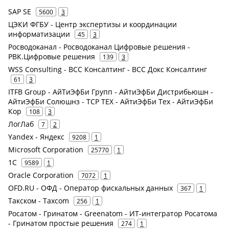
SAP SE
5600
3
ЦЭКИ ФГБУ - Центр экспертизы и координации
информатизации
45
3
Росводоканал - Росводоканал Цифровые решения -
РВК.Цифровые решения
139
3
WSS Consulting - ВСС Консалтинг - ВСС Докс Консалтинг
61
3
ITFB Group - АйТиЭфБи Групп - АйтиЭфБи Дистрибьюшн -
АйтиЭфБи Солюшнз - ТСР ТЕХ - АйтиЭфБи Тех - АйтиЭфБи
Кор
108
3
ЛогЛаб
7
2
Yandex - Яндекс
9208
1
Microsoft Corporation
25770
1
1С
9589
1
Oracle Corporation
7072
1
OFD.RU - ОФД - Оператор фискальных данных
367
1
Такском - Taxcom
256
1
Росатом - Гринатом - Greenatom - ИТ-интегратор Росатома
- Гринатом простые решения
274
1