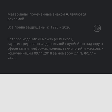
Материалы, помеченные знаком ■, являются
рекламой
Все права защищены © 1995 – 2026
Сетевое издание «CNews» («СиНьюс»)
зарегистрировано Федеральной службой по надзору в
сфере связи, информационных технологий и массовых
коммуникаций 09.11.2018 за номером Эл № ФС77 –
74283