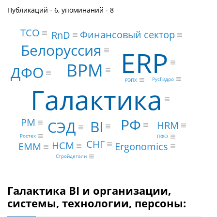
Публикаций - 6, упоминаний - 8
TCO
Финансовый сектор
RnD
Белоруссия
ERP
BPM
ДФО
РусГидро
РЭПХ
Галактика
РФ
PM
BI
СЭД
HRM
Ростех
ПФО
СНГ
HCM
Ergonomics
EMM
Стройдетали
Галактика BI и организации,
системы, технологии, персоны: