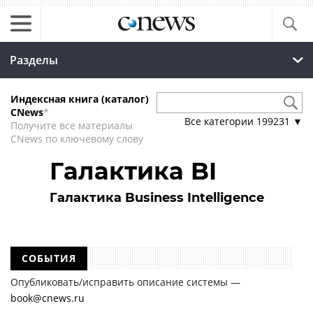
Разделы
Индексная книга (каталог)
CNews
*
Все категории
199231
▼
Получите все материалы
CNews по ключевому слову
Галактика BI
Галактика Business Intelligence
СОБЫТИЯ
Опубликовать/исправить описание системы —
book@cnews.ru