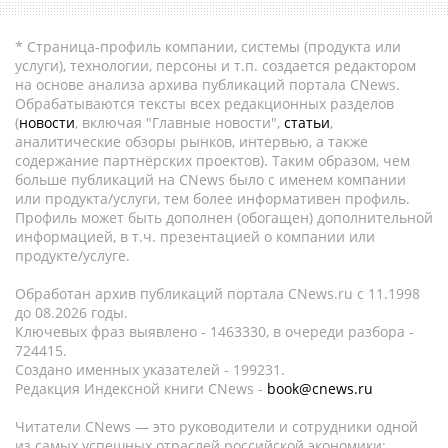
* Страница-профиль компании, системы (продукта или
услуги), технологии, персоны и т.п. создается редактором
на основе анализа архива публикаций портала CNews.
Обрабатываются тексты всех редакционных разделов
(
новости
, включая "Главные новости",
статьи
,
аналитические обзоры рынков, интервью, а также
содержание партнёрских проектов). Таким образом, чем
больше публикаций на CNews было с именем компании
или продукта/услуги, тем более информативен профиль.
Профиль может быть дополнен (обогащен) дополнительной
информацией, в т.ч. презентацией о компании или
продукте/услуге.
Обработан архив публикаций портала CNews.ru c 11.1998
до 08.2026 годы.
Ключевых фраз выявлено - 1463330, в очереди разбора -
724415.
Создано именных указателей - 199231.
Редакция Индексной книги CNews -
book@cnews.ru
Читатели CNews — это руководители и сотрудники одной
из самых успешных отраслей российской экономики: