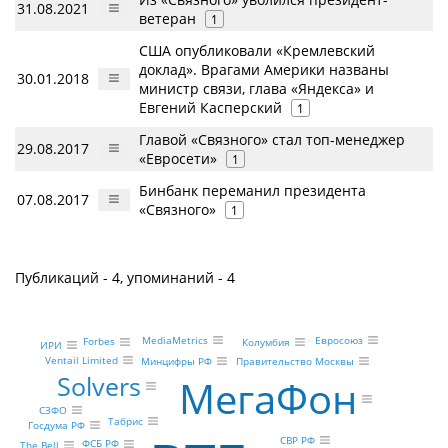
31.08.2021
ветеран
1
США опубликовали «Кремлевский
доклад». Врагами Америки названы
30.01.2018
министр связи, глава «Яндекса» и
Евгений Касперский
1
Главой «Связного» стал топ-менеджер
29.08.2017
«Евросети»
1
Бинбанк переманил президента
07.08.2017
«Связного»
1
Публикаций - 4, упоминаний - 4
Евросоюз
MediaMetrics
Forbes
Колумбия
ИРИ
Ventail Limited
Минцифры РФ
Правительство Москвы
Solvers
МегаФон
СЗФО
Табрис
Госдума РФ
СВР РФ
ФСБ РФ
The Bell