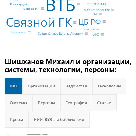
ВТБ
Росгвардия
ОНЭКСИМ ГК
Совбез РФ
Магнит Косметик
РФ
Связной ГК
ЦБ РФ
Соцсеть
Роскосмос
Соединённые Штаты Америки
ЦФО
Шишханов Михаил и организации,
системы, технологии, персоны:
ИКТ
Организации
Ведомства
Технологии
Системы
Персоны
География
Статьи
Пресса
НИИ, ВУЗы и библиотеки