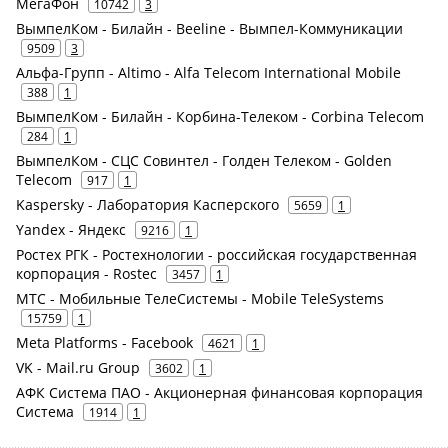
МегаФон
10742
3
ВымпелКом - Билайн - Beeline - Вымпел-Коммуникации
9509
3
Альфа-Групп - Altimo - Alfa Telecom International Mobile
388
1
ВымпелКом - Билайн - Корбина-Телеком - Corbina Telecom
284
1
ВымпелКом - СЦС Совинтел - Голден Телеком - Golden
Telecom
917
1
Kaspersky - Лаборатория Касперского
5659
1
Yandex - Яндекс
9216
1
Ростех РГК - Ростехнологии - российская государственная
корпорация - Rostec
3457
1
МТС - Мобильные ТелеСистемы - Mobile TeleSystems
15759
1
Meta Platforms - Facebook
4621
1
VK - Mail.ru Group
3602
1
АФК Система ПАО - Акционерная финансовая корпорация
Система
1914
1