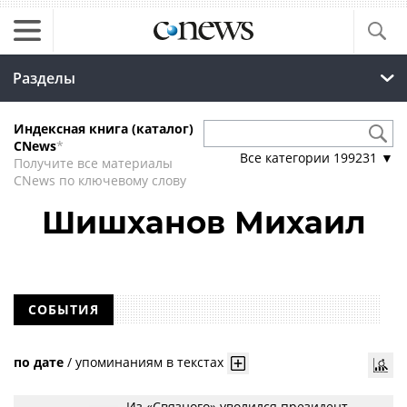
Разделы
Индексная книга (каталог)
CNews
*
Все категории
199231
▼
Получите все материалы
CNews по ключевому слову
Шишханов Михаил
СОБЫТИЯ
по дате
/
упоминаниям в текстах
Из «Связного» уволился президент-