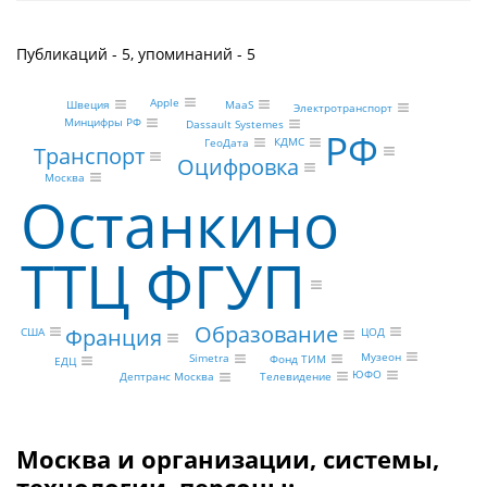
Публикаций - 5, упоминаний - 5
Apple
Швеция
MaaS
Электротранспорт
Минцифры РФ
Dassault Systemes
РФ
КДМС
ГеоДата
Транспорт
Оцифровка
Москва
Останкино
ТТЦ ФГУП
Образование
Франция
США
ЦОД
Музеон
Simetra
Фонд ТИМ
ЕДЦ
ЮФО
Телевидение
Дептранс Москва
Москва и организации, системы,