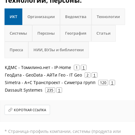
технологии, персоны:
ИКТ
Организации
Ведомства
Технологии
Системы
Персоны
География
Статьи
Пресса
НИИ, ВУЗы и библиотеки
КДМС - Томилино.нет - IP-Home
1
1
ГеоДата - GeoData - АйТи Гео - IT Geo
2
1
Simetra - А+С Транспроект - Симетра групп
120
1
Dassault Systemes
235
1
КОРОТКАЯ ССЫЛКА
* Страница-профиль компании, системы (продукта или