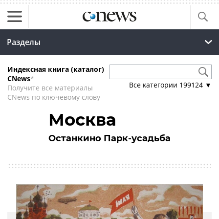
Разделы
Индексная книга (каталог)
CNews
*
Все категории
199124
▼
Получите все материалы
CNews по ключевому слову
Москва
Останкино Парк-усадьба