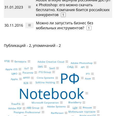
к Photoshop: его можно скачать
31.01.2023
бесплатно. Компания боится российских
конкурентов
1
Можно ли запустить бизнес без
30.11.2016
мобильных инструментов?
1
Публикаций - 2, упоминаний - 2
ЕПД
Беларусь
Adobe Creative Cloud
Adobe Photoshop
SMS
СУБД
API
SaaS
IIoT
Apple iOS
РФ
ITG Group
Росатом
ЦФО
PTI
АРПП
Citrix Systems
Азия
Apple
Softline Holding
B2B
Notebook
BlackBerry
Microsoft Corporation
FreePik
Adobe Systems
Япония
ЦДК
ABB Group
Adobe PDF
Мобильная торговля
Postgres Professional
Raiffeisen
Apple macOS