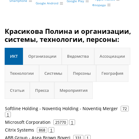
Smartphone
Google Play
Google Android
Флорида
Красикова Полина и организации,
системы, технологии, персоны:
ИКТ
Организации
Ведомства
Ассоциации
Технологии
Системы
Персоны
География
Статьи
Пресса
Мероприятия
Softline Holding - Noventiq Holding - Noventiq Merger
72
1
Microsoft Corporation
25770
1
Citrix Systems
868
1
ABB Group - Asea Brown Boveri
331
1