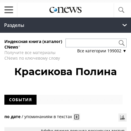
Разделы
Индексная книга (каталог)
CNews
*
Все категории
199002
▼
Получите все материалы
CNews по ключевому слову
Красикова Полина
СОБЫТИЯ
по дате
/
упоминаниям в текстах
Adobe втихую вернула россиянам доступ