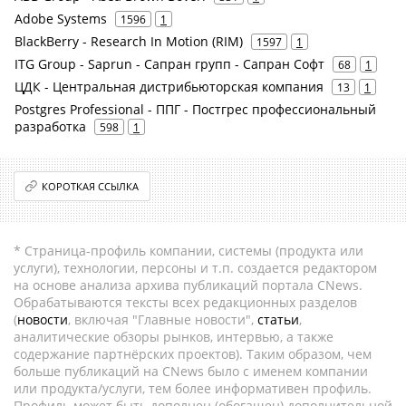
Adobe Systems
1596
1
BlackBerry - Research In Motion (RIM)
1597
1
ITG Group - Saprun - Сапран групп - Сапран Софт
68
1
ЦДК - Центральная дистрибьюторская компания
13
1
Postgres Professional - ППГ - Постгрес профессиональный
разработка
598
1
КОРОТКАЯ ССЫЛКА
* Страница-профиль компании, системы (продукта или
услуги), технологии, персоны и т.п. создается редактором
на основе анализа архива публикаций портала CNews.
Обрабатываются тексты всех редакционных разделов
(
новости
, включая "Главные новости",
статьи
,
аналитические обзоры рынков, интервью, а также
содержание партнёрских проектов). Таким образом, чем
больше публикаций на CNews было с именем компании
или продукта/услуги, тем более информативен профиль.
Профиль может быть дополнен (обогащен) дополнительной