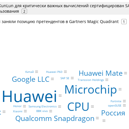
KunLun для критически важных вычислений сертифицирован S
льзования
2
 заняли позицию претендентов в Gartners Magic Quadrant
1
Huawei Mate
Китай
Huawei P60
Google LLC
SAP SE
Transsion Holdings
Microchip
Huawei
CPU
Fortnite
openSUSE
Honor
Samsung Electronics
к
Россия
BBK vivo
Xiaomi
Qualcomm Snapdragon