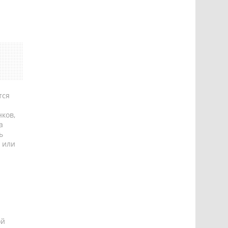
тся
ков,
а
ь
 или
ой