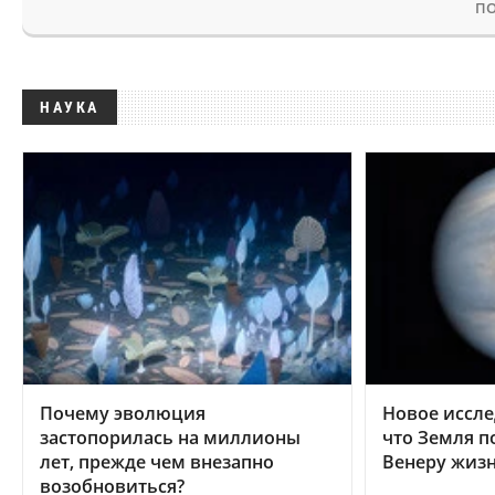
ПО
НАУКА
Почему эволюция
Новое иссле
застопорилась на миллионы
что Земля п
лет, прежде чем внезапно
Венеру жиз
возобновиться?