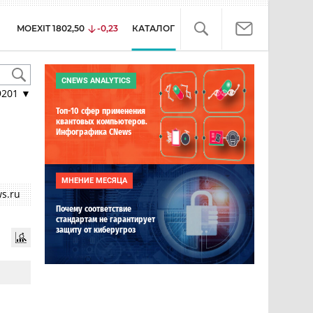
MOEXIT
1802,50
-0,23
КАТАЛОГ
CNEWS ANALYTICS
9201
▼
Топ-10 сфер применения
квантовых компьютеров.
Инфографика CNews
МНЕНИЕ МЕСЯЦА
s.ru
Почему соответствие
стандартам не гарантирует
защиту от киберугроз