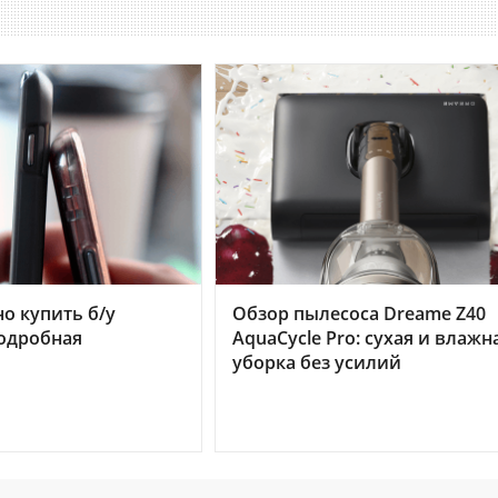
но купить б/у
Обзор пылесоса Dreame Z40
подробная
AquaCycle Pro: сухая и влажн
уборка без усилий