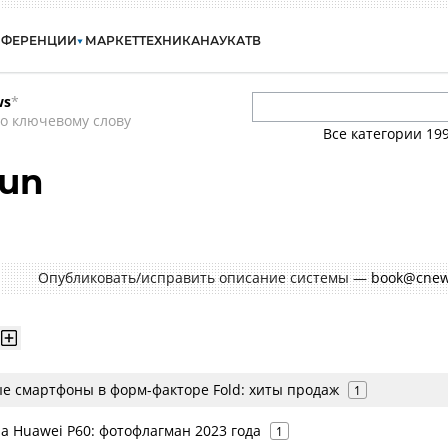
НФЕРЕНЦИИ
МАРКЕТ
ТЕХНИКА
НАУКА
ТВ
ws
*
о ключевому слову
Все категории
19
Lun
Опубликовать/исправить описание системы —
book@cnew
е смартфоны в форм-факторе Fold: хиты продаж
1
а Huawei P60: фотофлагман 2023 года
1