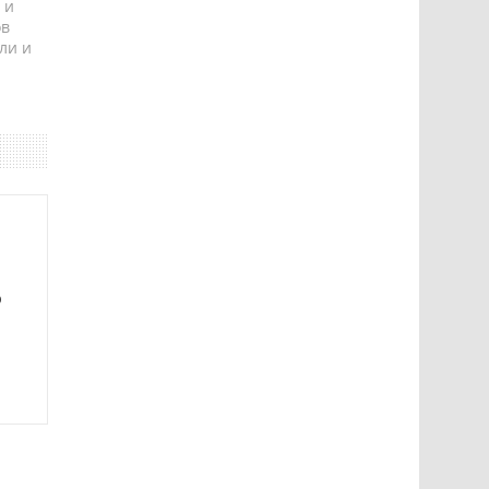
 и
ов
ли и
ю