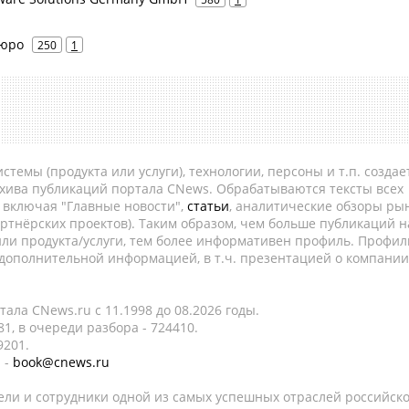
бюро
250
1
темы (продукта или услуги), технологии, персоны и т.п. создае
рхива публикаций портала CNews. Обрабатываются тексты всех
, включая "Главные новости",
статьи
, аналитические обзоры рын
ртнёрских проектов). Таким образом, чем больше публикаций н
ли продукта/услуги, тем более информативен профиль. Профил
 дополнительной информацией, в т.ч. презентацией о компании
ала CNews.ru c 11.1998 до 08.2026 годы.
1, в очереди разбора - 724410.
9201.
 -
book@cnews.ru
ели и сотрудники одной из самых успешных отраслей российск