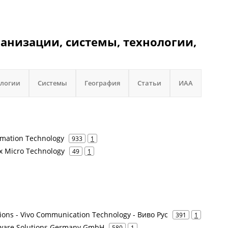
ганизации, системы, технологии,
ологии
Системы
География
Статьи
ИАА
rmation Technology
933
1
x Micro Technology
49
1
ions - Vivo Communication Technology - Виво Рус
391
1
tware Solutions Germany GmbH
580
1