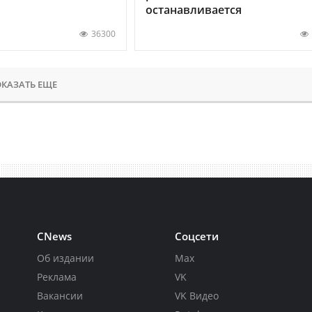
останавливается
36300
КАЗАТЬ ЕЩЕ
CNews
Соцсети
Об издании
Max
Реклама
VK
Вакансии
VK Видео