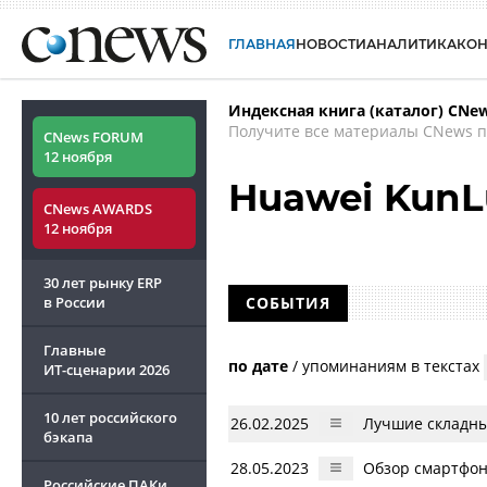
ГЛАВНАЯ
НОВОСТИ
АНАЛИТИКА
КО
Индексная книга (каталог) CNe
Получите все материалы CNews п
CNews FORUM
12 ноября
Huawei Kun
CNews AWARDS
12 ноября
30 лет рынку ERP
в России
СОБЫТИЯ
Главные
по дате
/
упоминаниям в текстах
ИТ-сценарии
2026
10 лет российского
26.02.2025
Лучшие складны
бэкапа
28.05.2023
Обзор смартфон
Российские ПАКи