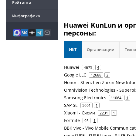
Рейтинги
Инфографика
Huawei KunLun и ор
персоны:
ИКТ
Организации
Техн
Huawei
4675
4
Google LLC
12688
2
Honor - Shenzhen Zhixin New Info
OmniVision Technologies - Superpi
Samsung Electronics
11064
1
SAP SE
5601
1
Xiaomi - Сяоми
2231
1
Fortnite
95
1
BBK vivo - Vivo Mobile Communicat
openSUSE - SUSE Linux - SUSE Sof