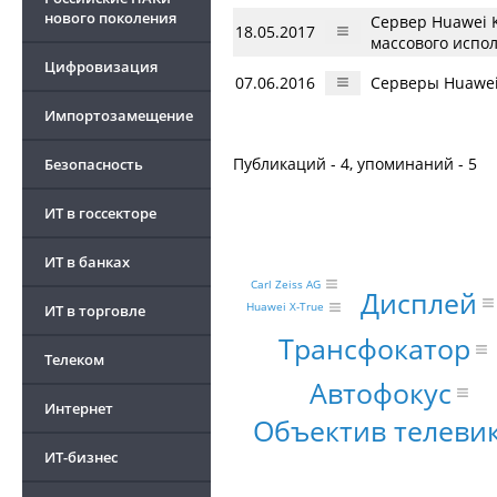
нового поколения
Сервер Huawei 
18.05.2017
массового испо
Цифровизация
07.06.2016
Серверы Huawei
Импортозамещение
Публикаций - 4, упоминаний - 5
Безопасность
ИТ в госсекторе
ИТ в банках
Carl Zeiss AG
Дисплей
Huawei X-True
ИТ в торговле
Трансфокатор
Телеком
Автофокус
Интернет
Объектив телеви
ИТ-бизнес