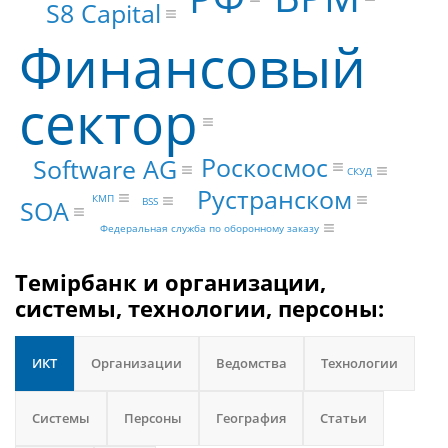
S8 Capital
Финансовый
сектор
Роскосмос
Software AG
СКУД
Рустранском
КМП
SOA
BSS
Федеральная служба по оборонному заказу
Темірбанк и организации,
системы, технологии, персоны:
ИКТ
Организации
Ведомства
Технологии
Системы
Персоны
География
Статьи