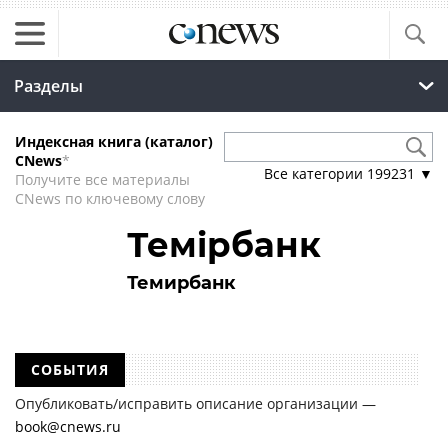
Разделы
Индексная книга (каталог)
CNews
*
Все категории
199231
▼
Получите все материалы
CNews по ключевому слову
Темірбанк
Темирбанк
СОБЫТИЯ
Опубликовать/исправить описание организации —
book@cnews.ru