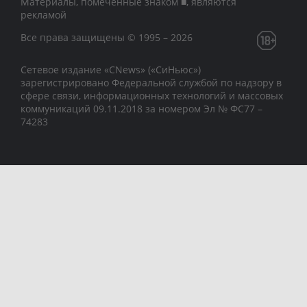
Материалы, помеченные знаком ■, являются
рекламой
Все права защищены © 1995 – 2026
Сетевое издание «CNews» («СиНьюс»)
зарегистрировано Федеральной службой по надзору в
сфере связи, информационных технологий и массовых
коммуникаций 09.11.2018 за номером Эл № ФС77 –
74283