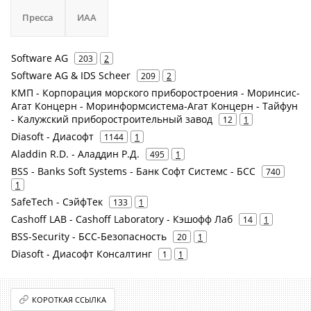
Пресса
ИАА
Software AG
203
2
Software AG & IDS Scheer
209
2
КМП - Корпорация морского приборостроения - Моринсис-
Агат Концерн - Моринформсистема-Агат Концерн - Тайфун
- Калужский приборостроительный завод
12
1
Diasoft - Диасофт
1144
1
Aladdin R.D. - Аладдин Р.Д.
495
1
BSS - Banks Soft Systems - Банк Софт Системс - БСС
740
1
SafeTech - СэйфТек
133
1
Cashoff LAB - Cashoff Laboratory - Кэшофф Лаб
14
1
BSS-Security - БСС-Безопасность
20
1
Diasoft - Диасофт Консалтинг
1
1
КОРОТКАЯ ССЫЛКА