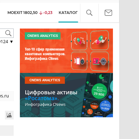
MOEXIT
1802,50
-0,23
КАТАЛОГ
CNEWS ANALYTICS
9124
▼
Топ-10 сфер применения
квантовых компьютеров.
Инфографика CNews
CNEWS ANALYTICS
Цифровые активы
s.ru
«Росатома».
Инфографика CNews