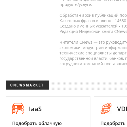
продукте/услуге.
Обработан архив публикаций порт
Ключевых фраз выявлено - 146301
Создано именных указателей - 19
Редакция Индексной книги CNews
Читатели CNews — это руководит
экономики: индустрии информаци
технические специалисты депар
государственной власти, банков,
сотрудники компаний-поставщико
CNEWSMARKET
IaaS
VD
Подобрать облачную
Подобрать 