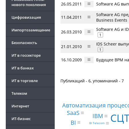
26.05.2011
Software AG вы
нового поколения
Software AG пр
11.04.2011
Цифровизация
Business Events
Software AG и I
Импортозамещение
26.03.2010
1
Безопасность
IDS Scheer вып
21.01.2010
1
ИТ в госсекторе
16.10.2009
Будущее BPM на
ИТ в банках
ИТ в торговле
Публикаций - 6, упоминаний - 7
Телеком
Автоматизация процес
Интернет
SaaS
СЦ
IBM
ИТ-бизнес
BI
BI Telecom