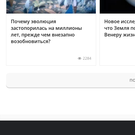
Почему эволюция
Новое иссле
застопорилась на миллионы
что Земля п
лет, прежде чем внезапно
Венеру жиз
возобновиться?
2284
ПО