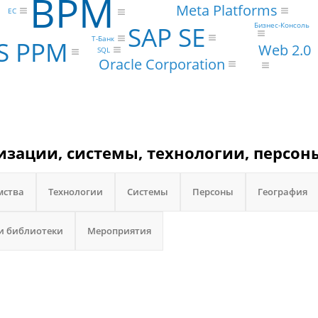
BPM
Meta Platforms
ЕС
Бизнес-Консоль
SAP SE
Т-Банк
S PPM
Web 2.0
SQL
Oracle Corporation
изации, системы, технологии, персон
мства
Технологии
Системы
Персоны
География
и библиотеки
Мероприятия