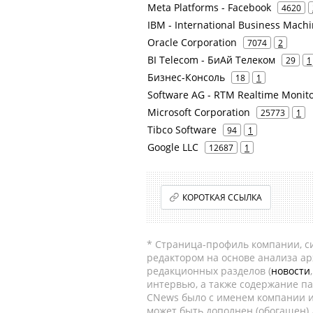
Meta Platforms - Facebook
4620
IBM - International Business Mach
Oracle Corporation
7074
2
BI Telecom - БиАй Телеком
29
1
Бизнес-Консоль
18
1
Software AG - RTM Realtime Moni
Microsoft Corporation
25773
1
Tibco Software
94
1
Google LLC
12687
1
КОРОТКАЯ ССЫЛКА
* Страница-профиль компании, сис
редактором на основе анализа а
редакционных разделов (
новости
интервью, а также содержание па
CNews было с именем компании и
может быть дополнен (обогащен)