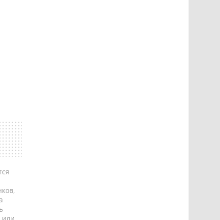
тся
ков,
а
ь
 или