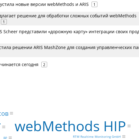
пустила новые версии webMethods и ARIS
1
едлагает решение для обработки сложных событий webMethods
1
DS Scheer представили «дорожную карту» интеграции своих про
устила решении ARIS MashZone для создания управленческих п
чинается сегодня
2
сов
webMethods HIP
Т
RTM Realtime Monitoring GmbH
BP