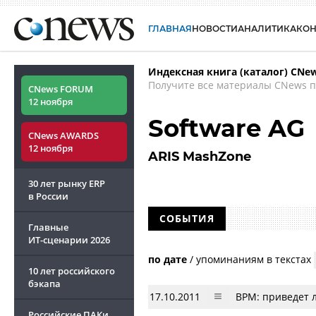
ГЛАВНАЯ
НОВОСТИ
АНАЛИТИКА
КО
Индексная книга (каталог) CNe
Получите все материалы CNews п
CNews FORUM
12 ноября
Software AG
CNews AWARDS
12 ноября
ARIS MashZone
30 лет рынку ERP
в России
СОБЫТИЯ
Главные
ИТ-сценарии
2026
по дате
/
упоминаниям в текстах
10 лет российского
бэкапа
17.10.2011
BPM: приведет 
Российские ПАКи