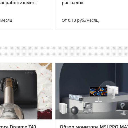
х рабочих мест
рассылок
/месяц
От 0.13 руб./месяц
оса Dreame Z40
Обзор монитора MSI PRO MA