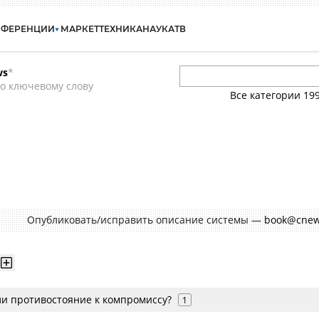
НФЕРЕНЦИИ
МАРКЕТ
ТЕХНИКА
НАУКА
ТВ
ws
*
о ключевому слову
Все категории
19
Опубликовать/исправить описание системы —
book@cnew
ли противостояние к компромиссу?
1