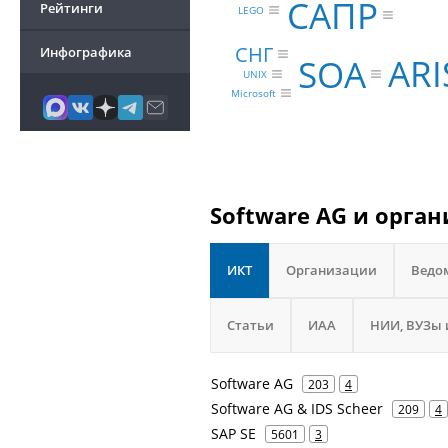
САПР
Рейтинги
LEGO
СНГ
Инфографика
ARI
SOA
UNIX
Microsoft
Software AG и орган
ИКТ
Организации
Ведо
Статьи
ИАА
НИИ, ВУЗы 
Software AG
203
4
Software AG & IDS Scheer
209
4
SAP SE
5601
3