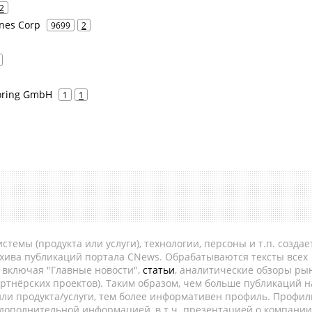
2
ines Corp
9699
2
toring GmbH
1
1
темы (продукта или услуги), технологии, персоны и т.п. создае
рхива публикаций портала CNews. Обрабатываются тексты всех
, включая "Главные новости",
статьи
, аналитические обзоры рын
ртнёрских проектов). Таким образом, чем больше публикаций н
ли продукта/услуги, тем более информативен профиль. Профил
 дополнительной информацией, в т.ч. презентацией о компании