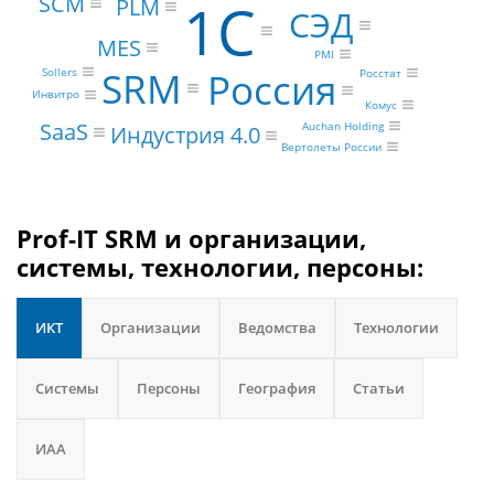
SCM
1С
PLM
СЭД
MES
PMI
SRM
Sollers
Россия
Росстат
Инвитро
Комус
SaaS
Auchan Holding
Индустрия 4.0
Вертолеты России
Prof-IT SRM и организации,
системы, технологии, персоны:
ИКТ
Организации
Ведомства
Технологии
Системы
Персоны
География
Статьи
ИАА