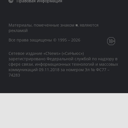
Правовая информация
Материалы, помеченные знаком ■, являются
рекламой
Все права защищены © 1995 – 2026
Сетевое издание «CNews» («СиНьюс»)
зарегистрировано Федеральной службой по надзору в
сфере связи, информационных технологий и массовых
коммуникаций 09.11.2018 за номером Эл № ФС77 –
74283