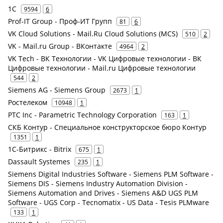
1С
9594
6
Prof-IT Group - Проф-ИТ Групп
81
6
VK Cloud Solutions - Mail.Ru Cloud Solutions (MCS)
510
2
VK - Mail.ru Group - ВКонтакте
4964
2
VK Tech - ВК Технологии - VK Цифровые технологии - ВК
Цифровые технологии - Mail.ru Цифровые технологии
544
2
Siemens AG - Siemens Group
2673
1
Ростелеком
10948
1
PTC Inc - Parametric Technology Corporation
163
1
СКБ Контур - Специальное конструкторское бюро Контур
1351
1
1С-Битрикс - Bitrix
675
1
Dassault Systemes
235
1
Siemens Digital Industries Software - Siemens PLM Software -
Siemens DIS - Siemens Industry Automation Division -
Siemens Automation and Drives - Siemens A&D UGS PLM
Software - UGS Corp - Tecnomatix - US Data - Tesis PLMware
133
1