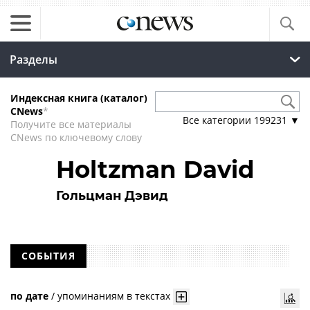
Разделы
Индексная книга (каталог)
CNews
*
Все категории
199231
▼
Получите все материалы
CNews по ключевому слову
Holtzman David
Гольцман Дэвид
СОБЫТИЯ
по дате
/
упоминаниям в текстах