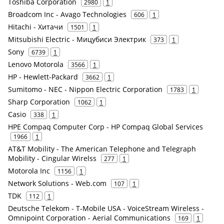
Toshiba Corporation
2980
1
Broadcom Inc - Avago Technologies
606
1
Hitachi - Хитачи
1501
1
Mitsubishi Electric - Мицубиси Электрик
373
1
Sony
6739
1
Lenovo Motorola
3566
1
HP - Hewlett-Packard
3662
1
Sumitomo - NEC - Nippon Electric Corporation
1783
1
Sharp Corporation
1062
1
Casio
338
1
HPE Compaq Computer Corp - HP Compaq Global Services
1966
1
AT&T Mobility - The American Telephone and Telegraph
Mobility - Cingular Wirelss
277
1
Motorola Inc
1156
1
Network Solutions - Web.com
107
1
TDK
112
1
Deutsche Telekom - T-Mobile USA - VoiceStream Wireless -
Omnipoint Corporation - Aerial Communications
169
1