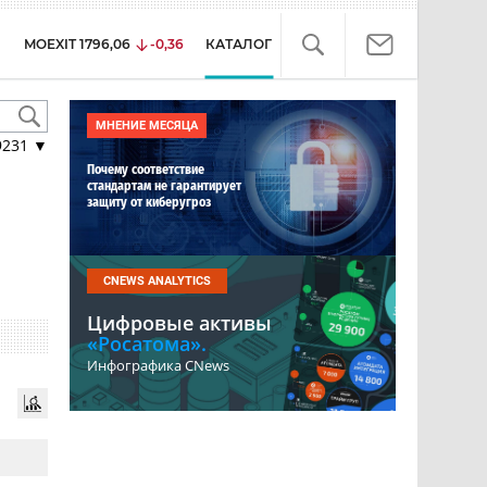
MOEXIT
1796,06
-0,36
КАТАЛОГ
МНЕНИЕ МЕСЯЦА
9231
▼
Почему соответствие
стандартам не гарантирует
защиту от киберугроз
CNEWS ANALYTICS
Цифровые активы
«Росатома».
Инфографика CNews