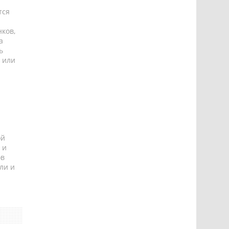
тся
ков,
а
ь
 или
ой
 и
ов
ли и