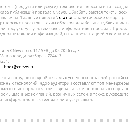
темы (продукта или услуги), технологии, персоны и т.п. создае
рхива публикаций портала CNews. Обрабатываются тексты всех
, включая "Главные новости",
статьи
, аналитические обзоры рын
ртнёрских проектов). Таким образом, чем больше публикаций н
ли продукта/услуги, тем более информативен профиль. Профил
 дополнительной информацией, в т.ч. презентацией о компании
ала CNews.ru c 11.1998 до 08.2026 годы.
8, в очереди разбора - 724413.
9231.
 -
book@cnews.ru
ели и сотрудники одной из самых успешных отраслей российск
онных технологий. Ядро аудитории составляют топ-менеджеры
таментов информатизации федеральных и региональных орган
 промышленных компаний, розничных сетей, а также руководите
в информационных технологий и услуг связи.