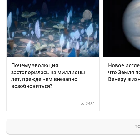
Почему эволюция
Новое иссле
застопорилась на миллионы
что Земля п
лет, прежде чем внезапно
Венеру жиз
возобновиться?
2485
ПО