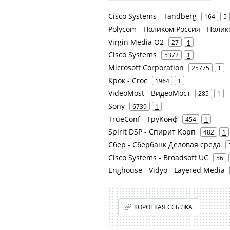
Cisco Systems - Tandberg
164
5
Polycom - Поликом Россия - Поли
Virgin Media O2
27
1
Cisco Systems
5372
1
Microsoft Corporation
25775
1
Крок - Croc
1964
1
VideoMost - ВидеоМост
285
1
Sony
6739
1
TrueConf - ТруКонф
454
1
Spirit DSP - Спирит Корп
482
1
Сбер - Сбербанк Деловая среда
Cisco Systems - Broadsoft UC
56
Enghouse - Vidyo - Layered Media
КОРОТКАЯ ССЫЛКА