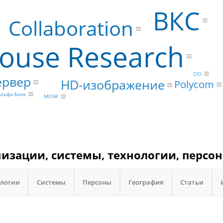
ВКС
Collaboration
ouse Research
CIO
ервер
HD-изображение
Polycom
Альфа-Банк
МОЭК
анизации, системы, технологии, персон
ологии
Системы
Персоны
География
Статьи