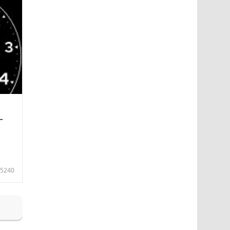
—
5240