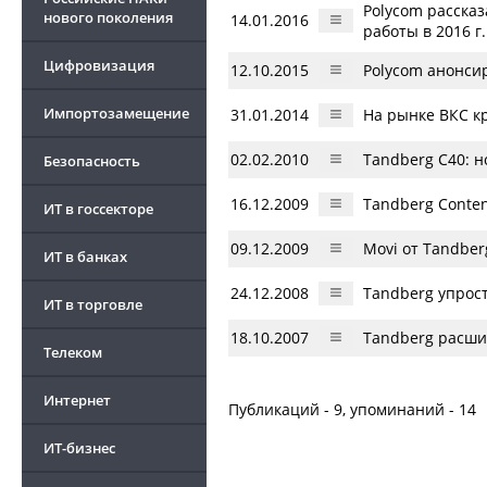
Polycom расска
нового поколения
14.01.2016
работы в 2016 г.
Цифровизация
12.10.2015
Polycom анонси
Импортозамещение
31.01.2014
На рынке ВКС к
02.02.2010
Tandberg C40: 
Безопасность
16.12.2009
Tandberg Conten
ИТ в госсекторе
09.12.2009
Movi от Tandber
ИТ в банках
24.12.2008
Tandberg упрос
ИТ в торговле
18.10.2007
Tandberg расши
Телеком
Интернет
Публикаций - 9, упоминаний - 14
ИТ-бизнес