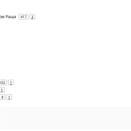
ком Раша
417
3
102
1
1
8
1