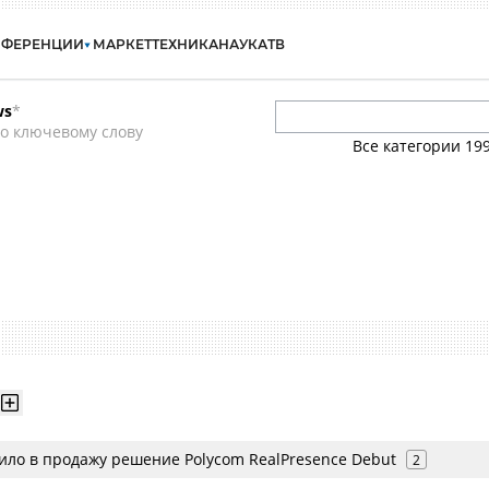
НФЕРЕНЦИИ
МАРКЕТ
ТЕХНИКА
НАУКА
ТВ
ws
*
о ключевому слову
Все категории
19
ило в продажу решение Polycom RealPresence Debut
2