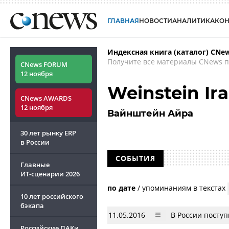
ГЛАВНАЯ
НОВОСТИ
АНАЛИТИКА
КО
Индексная книга (каталог) CNe
Получите все материалы CNews п
CNews FORUM
12 ноября
Weinstein Ira
CNews AWARDS
12 ноября
Вайнштейн Айра
30 лет рынку ERP
в России
СОБЫТИЯ
Главные
ИТ-сценарии
2026
по дате
/
упоминаниям в текстах
10 лет российского
бэкапа
11.05.2016
В России поступ
Российские ПАКи