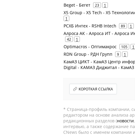
Beget - Бегет
23
1
X5 Group - X5 Tech - X5 Технологии
1
РСХБ Интех - RSHB Intech
89
1
Алроса АК - Алроса ИТ - Алроса 
42
1
Optimacros - Оптимакрос
105
1
RDN Group - РДН Групп
9
1
КамАЗ ЦИКТ - КамАЗ Центр инфор
Digital - КАМАЗ Диджитал - КамА
КОРОТКАЯ ССЫЛКА
* Страница-профиль компании, сис
редактором на основе анализа а
редакционных разделов (
новости
интервью, а также содержание па
CNews было с именем компании и