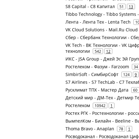
S8 Capital - С8 Капитал
51
13
Tibbo Technology - Tibbo Systems
Лента - Лента Тех - Lenta Tech
1
VK Cloud Solutions - Mail.Ru Cloud
Сбер - Сбербанк Технологии - Сбе
VK Tech - ВК Технологии - VK Ци
технологии
542
12
ИКС - JSA Group - Джей Эс Эй Гру
Ростелеком - Фазум - Farzoom
34
SimbirSoft - СимбирСофт
124
9
S7 Airlines - S7 TechLab - С7 Техла
Русклимат ТПХ - Мастер Дата
60
Детский мир - ДМ-Тех - Детмир Т
Ростелеком
10942
1
Ростех РГК - Ростехнологии - рос
ВымпелКом - Билайн - Beeline -
Thoma Bravo - Anaplan
78
1
Росводоканал - Росводоканал Ц