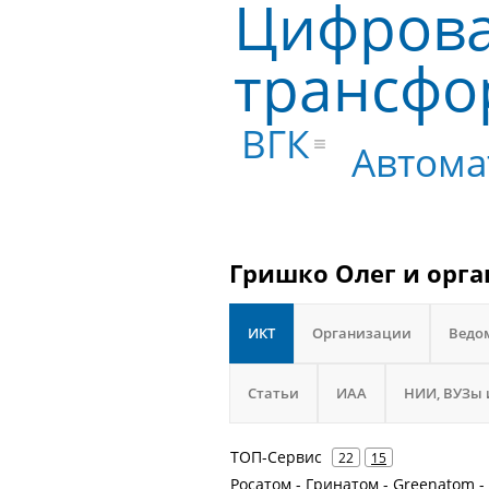
Цифров
трансфо
ВГК
Автома
Гришко Олег и орга
ИКТ
Организации
Ведо
Статьи
ИАА
НИИ, ВУЗы 
ТОП-Сервис
22
15
Росатом - Гринатом - Greenatom 