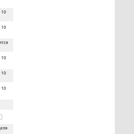
 10
 10
ится
 10
 10
 10
1
деля