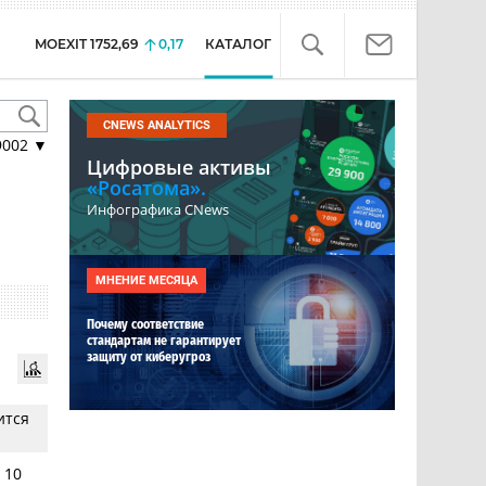
MOEXIT
1752,69
0,17
КАТАЛОГ
CNEWS ANALYTICS
9002
▼
Цифровые активы
«Росатома».
Инфографика CNews
МНЕНИЕ МЕСЯЦА
Почему соответствие
стандартам не гарантирует
защиту от киберугроз
ится
 10