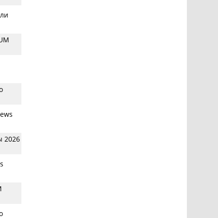
ели
RUM
о
News
ы 2026
s
M
о