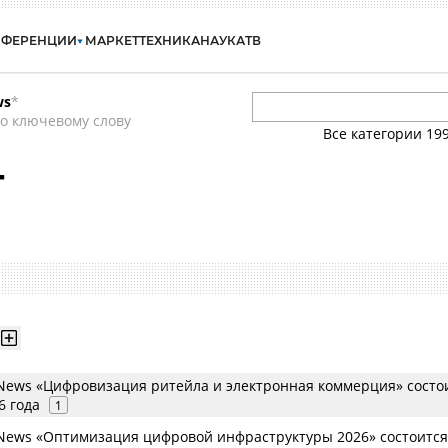
НФЕРЕНЦИИ
МАРКЕТ
ТЕХНИКА
НАУКА
ТВ
ws
*
о ключевому слову
Все категории
19
г
ews «Цифровизация ритейла и электронная коммерция» состо
6 года
1
ews «Оптимизация цифровой инфраструктуры 2026» состоится