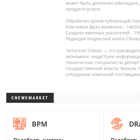
может быть дополнен (обогащен)
продукте/услуге.
Обработан архив публикаций порт
Ключевых фраз выявлено - 146264
Создано именных указателей - 19
Редакция Индексной книги CNews
Читатели CNews — это руководит
экономики: индустрии информаци
технические специалисты депар
государственной власти, банков,
сотрудники компаний-поставщико
CNEWSMARKET
BPM
DR