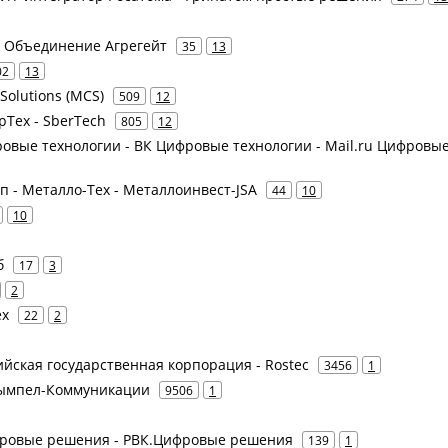
 - Объединение Агрегейт
35
13
02
13
 Solutions (MCS)
509
12
рТех - SberTech
805
12
фровые технологии - ВК Цифровые технологии - Mail.ru Цифровы
пп - Металло-Тех - Металлоинвест-JSA
44
10
10
б
17
3
2
ех
22
2
сийская государственная корпорация - Rostec
3456
1
 Вымпел-Коммуникации
9506
1
ифровые решения - РВК.Цифровые решения
139
1