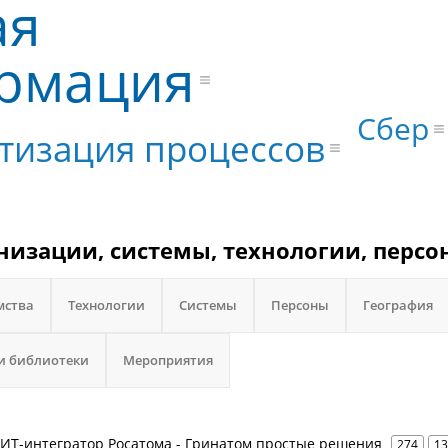
ая
рмация
Сбер
тизация процессов
низации, системы, технологии, персо
мства
Технологии
Системы
Персоны
География
и библиотеки
Мероприятия
- ИТ-интегратор Росатома - Гринатом простые решения
274
13