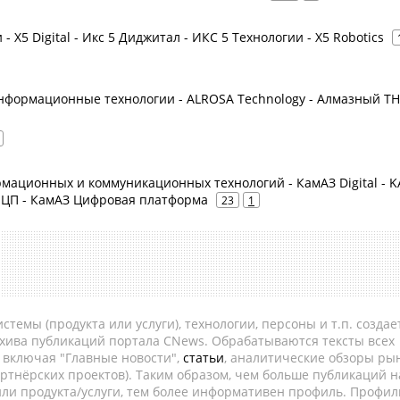
 - X5 Digital - Икс 5 Диджитал - ИКС 5 Технологии - X5 Robotics
Информационные технологии - ALROSA Technology - Алмазный Т
мационных и коммуникационных технологий - КамАЗ Digital - 
З ЦП - КамАЗ Цифровая платформа
23
1
темы (продукта или услуги), технологии, персоны и т.п. создае
рхива публикаций портала CNews. Обрабатываются тексты всех
, включая "Главные новости",
статьи
, аналитические обзоры рын
ртнёрских проектов). Таким образом, чем больше публикаций н
ли продукта/услуги, тем более информативен профиль. Профил