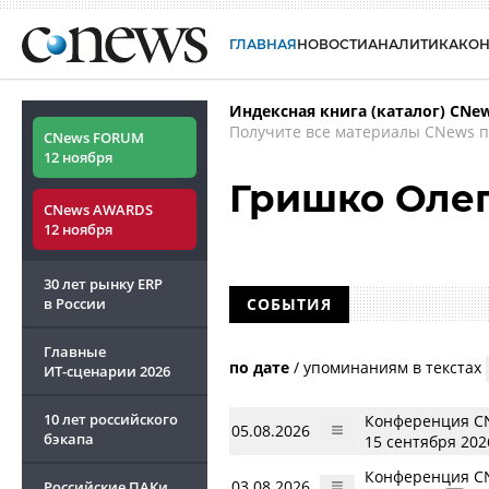
ГЛАВНАЯ
НОВОСТИ
АНАЛИТИКА
КО
Индексная книга (каталог) CNe
Получите все материалы CNews п
CNews FORUM
12 ноября
Гришко Оле
CNews AWARDS
12 ноября
30 лет рынку ERP
в России
СОБЫТИЯ
Главные
по дате
/
упоминаниям в текстах
ИТ-сценарии
2026
10 лет российского
Конференция CN
05.08.2026
бэкапа
15 сентября 202
Конференция CN
03.08.2026
Российские ПАКи