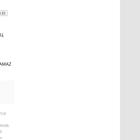
135
НЦ
KAMAZ
тся
ков,
а
ь