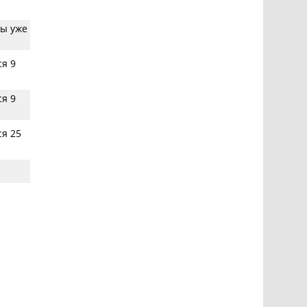
ы уже
я 9
я 9
я 25