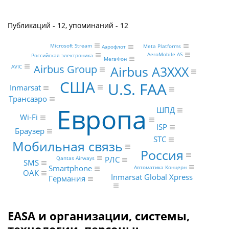
Публикаций - 12, упоминаний - 12
Microsoft Stream
Meta Platforms
Аэрофлот
AeroMobile AS
Российская электроника
МегаФон
Airbus Group
Airbus A3XXX
AVIC
США
U.S. FAA
Inmarsat
Трансаэро
Европа
ШПД
Wi-Fi
ISP
Браузер
STC
Мобильная связь
Россия
РЛС
Qantas Airways
SMS
Smartphone
Автоматика Концерн
ОАК
Inmarsat Global Xpress
Германия
EASA и организации, системы,