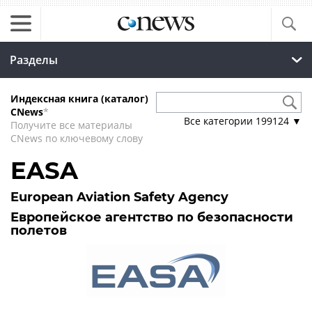
Разделы
Индексная книга (каталог)
CNews
*
Все категории
199124
▼
Получите все материалы
CNews по ключевому слову
EASA
European Aviation Safety Agency
Европейское агентство по безопасности
полетов