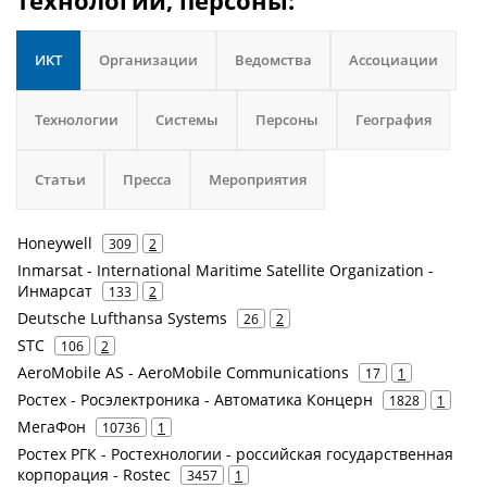
технологии, персоны:
ИКТ
Организации
Ведомства
Ассоциации
Технологии
Системы
Персоны
География
Статьи
Пресса
Мероприятия
Honeywell
309
2
Inmarsat - International Maritime Satellite Organization -
Инмарсат
133
2
Deutsche Lufthansa Systems
26
2
STC
106
2
AeroMobile AS - AeroMobile Communications
17
1
Ростех - Росэлектроника - Автоматика Концерн
1828
1
МегаФон
10736
1
Ростех РГК - Ростехнологии - российская государственная
корпорация - Rostec
3457
1