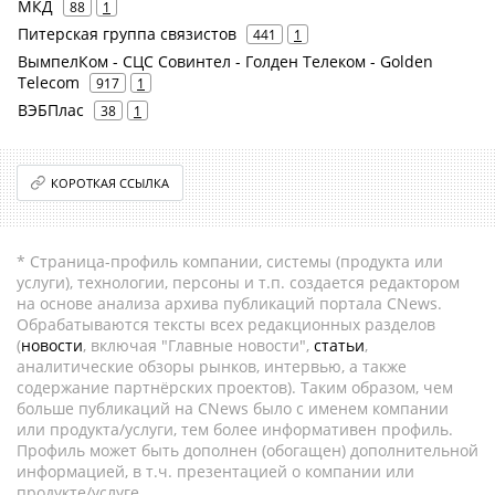
МКД
88
1
Питерская группа связистов
441
1
ВымпелКом - СЦС Совинтел - Голден Телеком - Golden
Telecom
917
1
ВЭБПлас
38
1
КОРОТКАЯ ССЫЛКА
* Страница-профиль компании, системы (продукта или
услуги), технологии, персоны и т.п. создается редактором
на основе анализа архива публикаций портала CNews.
Обрабатываются тексты всех редакционных разделов
(
новости
, включая "Главные новости",
статьи
,
аналитические обзоры рынков, интервью, а также
содержание партнёрских проектов). Таким образом, чем
больше публикаций на CNews было с именем компании
или продукта/услуги, тем более информативен профиль.
Профиль может быть дополнен (обогащен) дополнительной
информацией, в т.ч. презентацией о компании или
продукте/услуге.