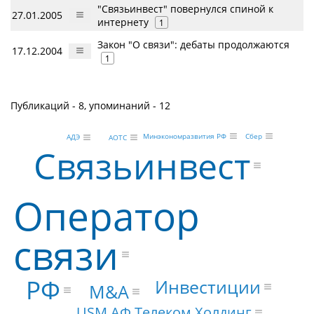
"Связьинвест" повернулся спиной к
27.01.2005
интернету
1
Закон "О связи": дебаты продолжаются
17.12.2004
1
Публикаций - 8, упоминаний - 12
Сбер
Минэкономразвития РФ
АДЭ
АОТС
Связьинвест
Оператор
связи
РФ
Инвестиции
M&A
USM АФ Телеком Холдинг