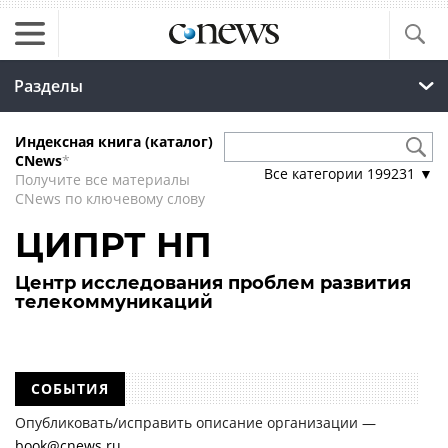
Разделы
Индексная книга (каталог)
CNews
*
Все категории
199231
▼
Получите все материалы
CNews по ключевому слову
ЦИПРТ НП
Центр исследования проблем развития
телекоммуникаций
СОБЫТИЯ
Опубликовать/исправить описание организации —
book@cnews.ru