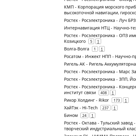
КМП - Корпорация морского приб
высокоточной навигации, гироск
Ростех - Росэлектроника - Луч БР
Интернавигация НТЦ - Научно-т
Ростех - Росэлектроника - ОПЗ и
Козицкого
5
1
Волга-Волга
1
1
Росатом - Инжект НПП - Научно-
Ригель АК - Ригель Аккумуляторн
Ростех - Росэлектроника - Марс З
Ростех - Росэлектроника - ЗПП, 
Ростех - Росэлектроника - Конце
институт связи
408
1
Рикор Холдинг - Rikor
173
1
ХайТэк - Hi-Tech
237
1
Бином
24
1
Ростех - Октава - Тульский завод
творческий индустриальный кла