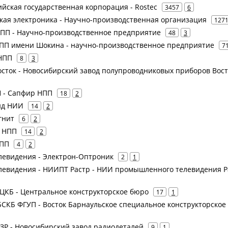
сийская государственная корпорация - Rostec
3457
6
йская электроника - Научно-производственная организация
127
 НПП - Научно-производственное предприятие
48
3
к НПП имени Шокина - научно-производственное предприятие
7
 НПП
8
3
Восток - Новосибирский завод полупроводниковых приборов Вост
Н - Сапфир НПП
18
2
онд НИИ
14
2
гнит
6
2
т НПП
14
2
НПП
4
2
елевидения - Электрон-Оптроник
2
1
Телевидения - НИИПТ Растр - НИИ промышленного телевидения Р
н ЦКБ - Центральное конструкторское бюро
17
1
к БСКБ ФГУП - Восток Барнаульское специальное конструкторское
 НЗР - Новосибирский завод радиодеталей
9
1