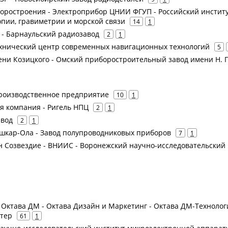
оростроения - Электроприбор ЦНИИ ФГУП - Российский инстит
опии, гравиметрии и морской связи
14
1
З - Барнаульский радиозавод
2
1
ехнический центр современных навигационных технологий
5
мени Козицкого - Омский приборостроительный завод имени Н. Г
производственное предприятие
10
1
ая компания - Ригель НПЦ
2
1
авод
2
1
Йошкар-Ола - Завод полупроводниковых приборов
7
1
рн Созвездие - ВНИИС - Воронежский научно-исследовательский
 - Октава ДМ - Октава Дизайн и Маркетинг - Октава ДМ-Технолог
стер
61
1