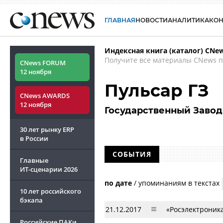
ГЛАВНАЯ
НОВОСТИ
АНАЛИТИКА
КО
Индексная книга (каталог) CNe
Получите все материалы CNews п
CNews FORUM
12 ноября
Пульсар ГЗ
CNews AWARDS
12 ноября
Государственный Завод
30 лет рынку ERP
в России
СОБЫТИЯ
Главные
ИТ-сценарии
2026
по дате
/
упоминаниям в текстах
10 лет российского
бэкапа
21.12.2017
«Росэлектроник
Российские ПАКи