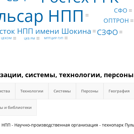
льсар НПП
СФО
ОПТРОН
сток НПП имени Шокина
СЗФО
МПТЦИР ГУП
ЦЕКОМ
ЦКБ РМ
изации, системы, технологии, персоны
мства
Технологии
Системы
Персоны
География
ы и библиотеки
ар НПП - Научно-производственная организация - технопарк Пул