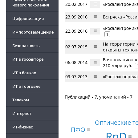
20.02.2017
«Росэлектроник
нового поколения
23.09.2016
Встряска «Росс
Цифровизация
«Росэлектроника
22.09.2016
Импортозамещение
1
На территории 
Безопасность
02.07.2015
открыты техноп
ИТ в госсекторе
В инновационно
06.08.2014
210 млрд руб.
ИТ в банках
09.07.2013
«Ростех» перед
ИТ в торговле
Публикаций - 7, упоминаний - 7
Телеком
Интернет
Оптические т
ИТ-бизнес
ПФО
RnD