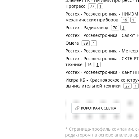
Элемент ГК - НИИМА Прогресс - 
Прогресс
77
1
Ростех - Росэлектроника - НИИЭМ
механических приборов
19
1
Ростех - Радиозавод
70
1
Ростех - Росэлектроника - Салют
Омега
89
1
Ростех - Росэлектроника - Метеор
Ростех - Росэлектроника - СКТБ 
технике
16
1
Ростех - Росэлектроника - Кант Н
Искра КБ - Красноярское констру
вычислительной техники
27
1
КОРОТКАЯ ССЫЛКА
* Страница-профиль компании, сис
редактором на основе анализа а