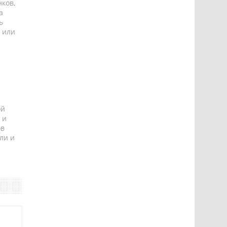
ков,
а
ь
 или
ой
 и
ов
ли и