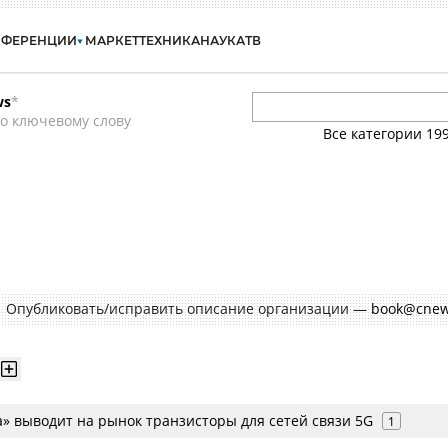
НФЕРЕНЦИИ
МАРКЕТ
ТЕХНИКА
НАУКА
ТВ
ws
*
о ключевому слову
Все категории
19
Опубликовать/исправить описание организации —
book@cnew
а» выводит на рынок транзисторы для сетей связи 5G
1