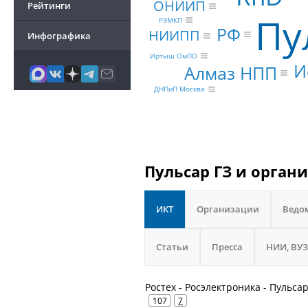
ОНИИП
Рейтинги
Пу
РЗМКП
РФ
НИИПП
Инфографика
Иртыш ОмПО
И
Алмаз НПП
ДНПиП Москва
Пульсар ГЗ и орган
ИКТ
Организации
Ведо
Статьи
Пресса
НИИ, ВУЗ
Ростех - Росэлектроника - Пульс
107
7