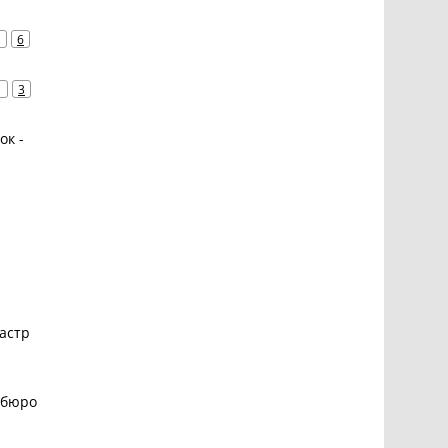
1
6
1
3
ок -
астр
 бюро