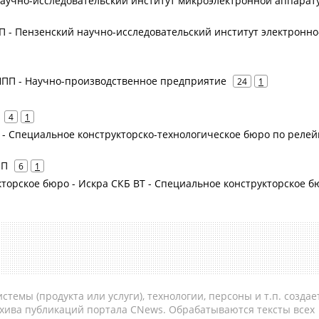
Научно-исследовательский институт микроэлектронной аппарат
П - Пензенский научно-исследовательский институт электронно
 НПП - Научно-производственное предприятие
24
1
4
1
РТ - Специальное конструкторско-технологическое бюро по реле
ПП
6
1
кторское бюро - Искра СКБ ВТ - Специальное конструкторское б
темы (продукта или услуги), технологии, персоны и т.п. создае
рхива публикаций портала CNews. Обрабатываются тексты всех