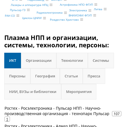
Астрофизика НПО ФГУП
Лазеры и аппаратура НПЦ
Литва
Пульсар ГЗ
Электроника
Радиоэлектроника
ВНИИОФИ ФГУП
РАН СО
Циклон ЦНИИ
Рождество Христово
Плазма НПП и организации,
системы, технологии, персоны:
ИКТ
Организации
Технологии
Системы
Персоны
География
Статьи
Пресса
НИИ, ВУЗы и библиотеки
Мероприятия
Ростех - Росэлектроника - Пульсар НПП - Научно-
производственная организация - технопарк Пульсар
107
1
Ростех - Росэлектроника - Алмаз НПП - Научно-