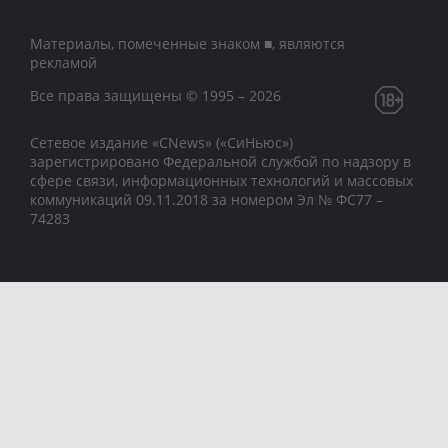
Материалы, помеченные знаком ■, являются
рекламой
Все права защищены © 1995 – 2026
Сетевое издание «CNews» («СиНьюс»)
зарегистрировано Федеральной службой по надзору в
сфере связи, информационных технологий и массовых
коммуникаций 09.11.2018 за номером Эл № ФС77 –
74283