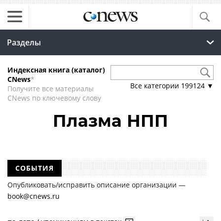
Разделы
Индексная книга (каталог)
CNews
*
Все категории
199124
▼
Получите все материалы
CNews по ключевому слову
Плазма НПП
СОБЫТИЯ
Опубликовать/исправить описание организации —
book@cnews.ru