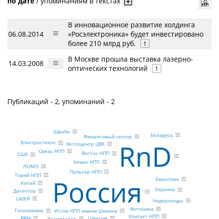
по дате
/
упоминаниям в текстах
В инновационное развитие холдинга
06.08.2014
«Росэлектроника» будет инвестировано
более 210 млрд руб.
1
В Москве прошла выставка лазерно-
14.03.2008
оптических технологий
1
Публикаций - 2, упоминаний - 2
Швабе
Беларусь
Финансовый сектор
RnD
Электростекло
Экспоцентр ЦВК
Связь НПП
Восток НПП
США
Алмаз НПП
ЛОМО
Пульсар НПП
Торий НПП
Россия
Евросоюз
Китай
Украина
Детектор
LASER
Нидерланды
Фотоника
Голограмма
Исток НПП имени Шокина
Контакт НПП
BPM
Швеция
Радиозавод