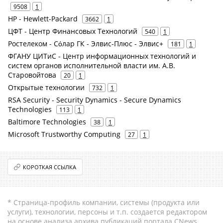
9508
1
HP - Hewlett-Packard
3662
1
ЦФТ - Центр Финансовых Технологий
540
1
Ростелеком - Сόлар ГК - Элвис-Плюс - Элвис+
181
1
ФГАНУ ЦИТиС - Центр информационных технологий и
систем органов исполнительной власти им. А.В.
Старовойтова
20
1
Открытые технологии
732
1
RSA Security - Security Dynamics - Secure Dynamics
Technologies
113
1
Baltimore Technologies
38
1
Microsoft Trustworthy Computing
27
1
КОРОТКАЯ ССЫЛКА
* Страница-профиль компании, системы (продукта или
услуги), технологии, персоны и т.п. создается редактором
на основе анализа архива публикаций портала CNews.