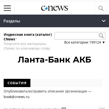
Разделы
Индексная книга (каталог)
CNews
*
Все категории
199124
▼
Получите все материалы
CNews по ключевому слову
Ланта-Банк АКБ
СОБЫТИЯ
Опубликовать/исправить описание организации —
book@cnews.ru