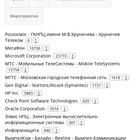
Мероприятия
Роскосмос - ГКНПЦ имени М.В.Хруничева - Хруничев
Телеком
6
1
МегаФон
10736
1
Microsoft Corporation
25773
1
МТС - Мобильные ТелеСистемы - Mobile TeleSystems
15754
1
МГТС - Московская городская телефонная сеть
1618
1
Gen Digital - NortonLifeLock (Symantec)
1731
1
HP Inc.
5883
1
Check Point Software Technologies
829
1
Oracle Corporation
7074
1
Элвис НПЦ - Электронные вычислительно-
информационные системы
307
1
Информзащита
940
1
ВымпелКом - Билайн - Beeline - Вымпел-Коммуникации