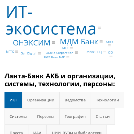
ИТ-
экосистема
МДМ Банк
ОНЭКСИМ
Сбер
МТС
МГТС
Элвис НПЦ
CIO
Oracle Corporation
Gen Digital
ЦФТ Банк БИК
Ланта-Банк АКБ и организации,
системы, технологии, персоны:
ИКТ
Организации
Ведомства
Технологии
Системы
Персоны
География
Статьи
Пресса
ИАА
НИИ, ВУЗы и библиотеки