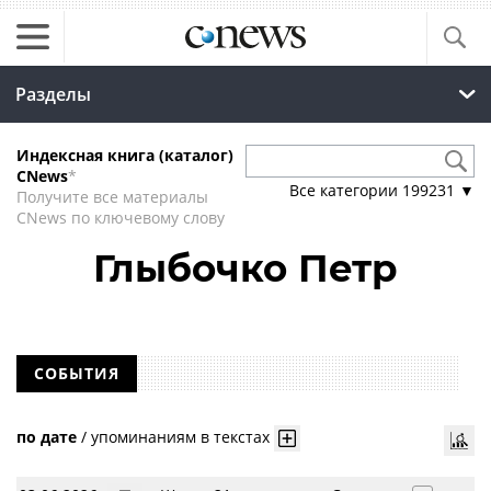
Разделы
Индексная книга (каталог)
CNews
*
Все категории
199231
▼
Получите все материалы
CNews по ключевому слову
Глыбочко Петр
СОБЫТИЯ
по дате
/
упоминаниям в текстах