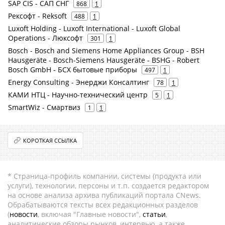
SAP CIS - САП СНГ
868
1
Рексофт - Reksoft
488
1
Luxoft Holding - Luxoft International - Luxoft Global
Operations - Люксофт
301
1
Bosch - Bosch and Siemens Home Appliances Group - BSH
Hausgeräte - Bosch-Siemens Hausgeräte - BSHG - Robert
Bosch GmbH - БСХ бытовые приборы
497
1
Energy Consulting - Энерджи Консалтинг
78
1
КАМИ НТЦ - Научно-технический центр
5
1
SmartWiz - Смартвиз
1
1
КОРОТКАЯ ССЫЛКА
* Страница-профиль компании, системы (продукта или
услуги), технологии, персоны и т.п. создается редактором
на основе анализа архива публикаций портала CNews.
Обрабатываются тексты всех редакционных разделов
(
новости
, включая "Главные новости",
статьи
,
аналитические обзоры рынков, интервью, а также