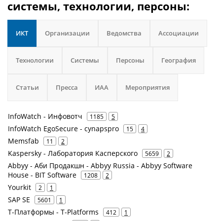
системы, технологии, персоны:
ИКТ
Организации
Ведомства
Ассоциации
Технологии
Системы
Персоны
География
Статьи
Пресса
ИАА
Мероприятия
InfoWatch - Инфовотч
1185
5
InfoWatch EgoSecure - cynapspro
15
4
Memsfab
11
2
Kaspersky - Лаборатория Касперского
5659
2
Abbyy - Аби Продакшн - Abbyy Russia - Abbyy Software
House - BIT Software
1208
2
Yourkit
2
1
SAP SE
5601
1
Т-Платформы - T-Platforms
412
1