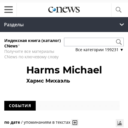
Разделы
Индексная книга (каталог)
CNews
*
Все категории
199231
▼
Получите все материалы
CNews по ключевому слову
Harms Michael
Хармс Михаэль
СОБЫТИЯ
по дате
/
упоминаниям в текстах