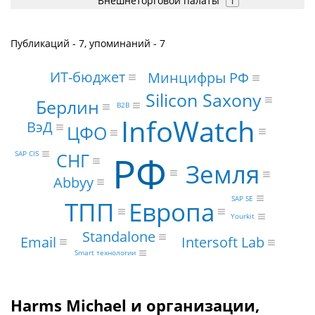
Внешнеторговой палаты
1
Публикаций - 7, упоминаний - 7
ИТ-бюджет
Минцифры РФ
Silicon Saxony
Берлин
B2B
InfoWatch
ВэД
ЦФО
РФ
СНГ
SAP CIS
Земля
Abbyy
SAP SE
Европа
ТПП
Yourkit
Standalone
Email
Intersoft Lab
Smart технологии
Harms Michael и организации,