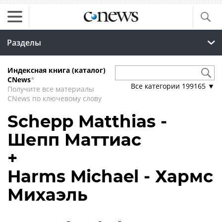
Разделы
Индексная книга (каталог)
CNews
*
Все категории
199165
▼
Получите все материалы
CNews по ключевому слову
Schepp Matthias -
Шепп Маттиас
+
Harms Michael - Хармс
Михаэль