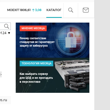
MOEXIT
1806,61
3,08
КАТАЛОГ
МНЕНИЕ МЕСЯЦА
9124
▼
Почему соответствие
стандартам не гарантирует
защиту от киберугроз
ТЕХНОЛОГИЯ МЕСЯЦА
-
Как выбрать сервер
для ЦОД и не прогадать
в перспективе
s.ru