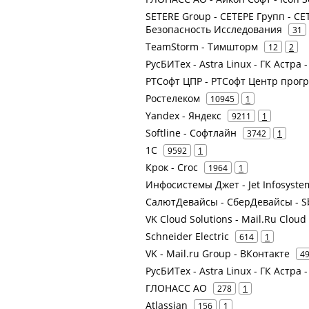
SETERE Group - СЕТЕРЕ Групп - СЕТ
Безопасность Исследования
31
TeamStorm - Тимшторм
12
2
РусБИТех - Astra Linux - ГК Астра 
РТСофт ЦПР - РТСофт Центр прог
Ростелеком
10945
1
Yandex - Яндекс
9211
1
Softline - Софтлайн
3742
1
1С
9592
1
Крок - Croc
1964
1
Инфосистемы Джет - Jet Infosyste
СалютДевайсы - СберДевайсы - S
VK Cloud Solutions - Mail.Ru Cloud
Schneider Electric
614
1
VK - Mail.ru Group - ВКонтакте
4
РусБИТех - Astra Linux - ГК Астра 
ГЛОНАСС АО
278
1
Atlassian
156
1