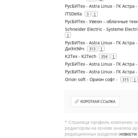
РусБИТех - Astra Linux - ГК Астра 
ITSDelta
3
1
РусБИТех - Увеон – облачные тех
Schneider Electric - Systeme Elec
1
РусБИТех - Astra Linux - ГК Астра
ДиЭлЭйч
313
1
К2Тех - K2Tech
354
1
РусБИТех - Astra Linux - ГК Астра 
РусБИТех - Astra Linux - ГК Астра
Orion soft - Орион софт -
315
1
КОРОТКАЯ ССЫЛКА
* Страница-профиль компании, сис
редактором на основе анализа а
редакционных разделов (
новости