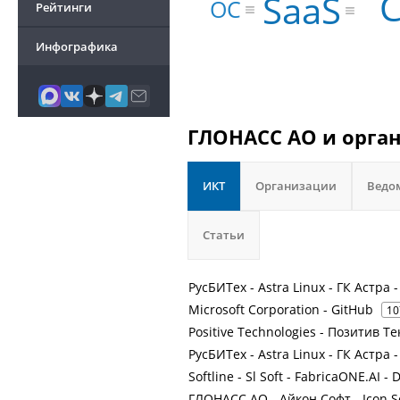
C
SaaS
ОС
Рейтинги
Инфографика
ГЛОНАСС АО и орган
ИКТ
Организации
Ведо
Статьи
РусБИТех - Astra Linux - ГК Астра 
Microsoft Corporation - GitHub
10
Positive Technologies - Позитив 
РусБИТех - Astra Linux - ГК Астра 
Softline - Sl Soft - FabricaONE.AI - 
ГЛОНАСС АО - Айкон Софт - Icon S