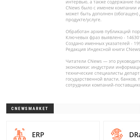
интервью, а также содержание па
CNews было с именем компании и
может быть дополнен (обогащен)
продукте/услуге.
Обработан архив публикаций порт
Ключевых фраз выявлено - 146301
Создано именных указателей - 19
Редакция Индексной книги CNews
Читатели CNews — это руководит
экономики: индустрии информаци
технические специалисты депар
государственной власти, банков,
сотрудники компаний-поставщико
CNEWSMARKET
ERP
DR