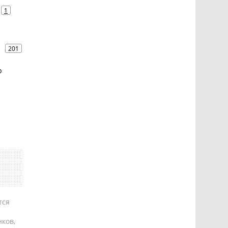
1
я
201
р
тся
ков,