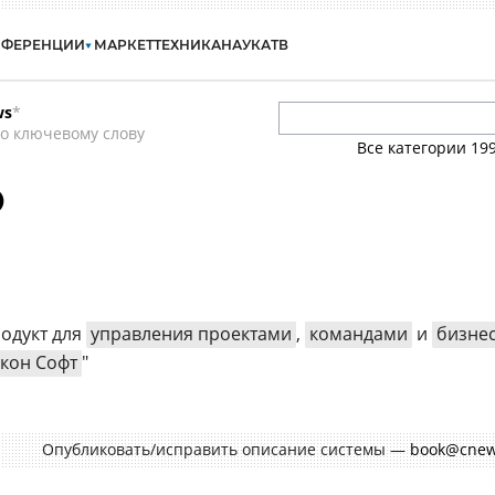
НФЕРЕНЦИИ
МАРКЕТ
ТЕХНИКА
НАУКА
ТВ
ws
*
о ключевому слову
Все категории
19
О
одукт для
управления проектами
,
командами
и
бизнес
кон Софт
"
Опубликовать/исправить описание системы —
book@cnew