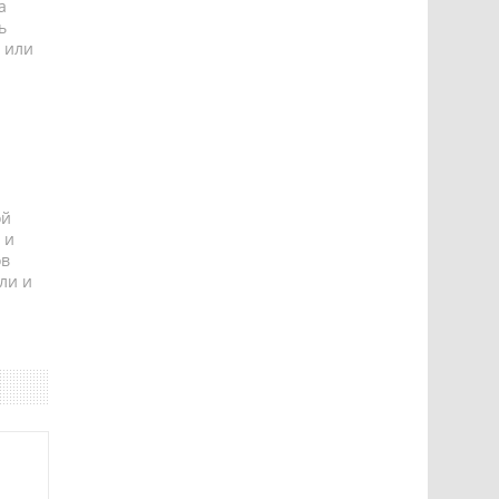
а
ь
 или
ой
 и
ов
ли и