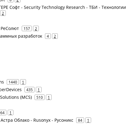
ЕРЕ Софт - Security Technology Research - ТБИ - Технологии
2
- РеСолют
157
2
раммных разработок
4
2
ms
1440
1
berDevices
435
1
 Solutions (MCS)
510
1
964
1
- Астра Облако - Rusonyx - Русоникс
84
1