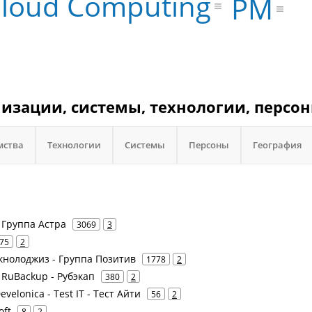
loud Computing
PM
изации, системы, технологии, персон
мства
Технологии
Системы
Персоны
География
- Группа Астра
3069
3
75
2
Текнолоджиз - Группа Позитив
1778
2
- RuBackup - Рубэкап
380
2
Develonica - Test IT - Тест Айти
56
2
oft
8
2