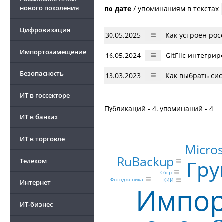
нового поколения
по дате
/
упоминаниям в текстах
Цифровизация
30.05.2025
Как устроен ро
Импортозамещение
16.05.2024
GitFlic интегри
Безопасность
13.03.2023
Как выбрать сис
ИТ в госсекторе
Публикаций - 4, упоминаний - 4
ИТ в банках
ИТ в торговле
Micros
RuBackup
Гру
Телеком
Сбер
Фотодженика
КИИ
Интернет
Импор
ИТ-бизнес