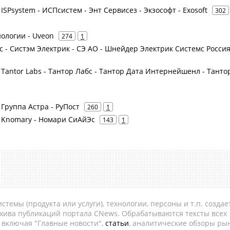
- ISPsystem - ИСПсистем - Энт Сервисез - Экзософт - Exosoft
302
нологии - Uveon
274
1
tric - Систэм Электрик - СЭ АО - Шнейдер Электрик Системс Росси
 - Tantor Labs - Тантор Лабс - Тантор Дата Интернейшенл - Танто
- Группа Астра - РуПост
260
1
 - Knomary - Номари СиАйЭс
143
1
темы (продукта или услуги), технологии, персоны и т.п. создае
рхива публикаций портала CNews. Обрабатываются тексты всех
, включая "Главные новости",
статьи
, аналитические обзоры рын