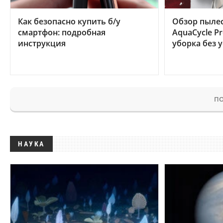
Как безопасно купить б/у
Обзор пылес
смартфон: подробная
AquaCycle Pr
инструкция
уборка без 
ПО
НАУКА