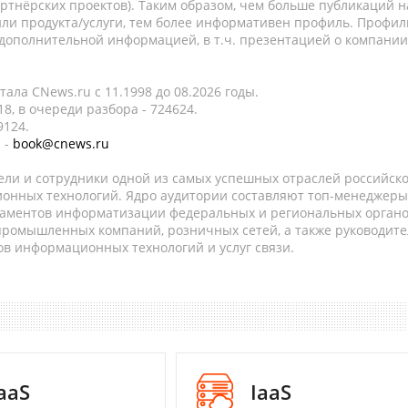
ртнёрских проектов). Таким образом, чем больше публикаций н
ли продукта/услуги, тем более информативен профиль. Профил
 дополнительной информацией, в т.ч. презентацией о компании
ала CNews.ru c 11.1998 до 08.2026 годы.
8, в очереди разбора - 724624.
9124.
 -
book@cnews.ru
ели и сотрудники одной из самых успешных отраслей российск
онных технологий. Ядро аудитории составляют топ-менеджеры
таментов информатизации федеральных и региональных орган
 промышленных компаний, розничных сетей, а также руководите
в информационных технологий и услуг связи.
aaS
IaaS