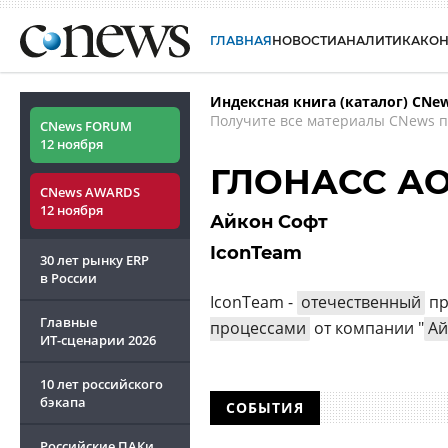
ГЛАВНАЯ
НОВОСТИ
АНАЛИТИКА
КО
Индексная книга (каталог) CNe
Получите все материалы CNews п
CNews FORUM
12 ноября
ГЛОНАСС А
CNews AWARDS
12 ноября
Айкон Софт
IconTeam
30 лет рынку ERP
в России
IconTeam -
отечественный
пр
Главные
процессами
от компании "
Ай
ИТ-сценарии
2026
10 лет российского
бэкапа
СОБЫТИЯ
Российские ПАКи