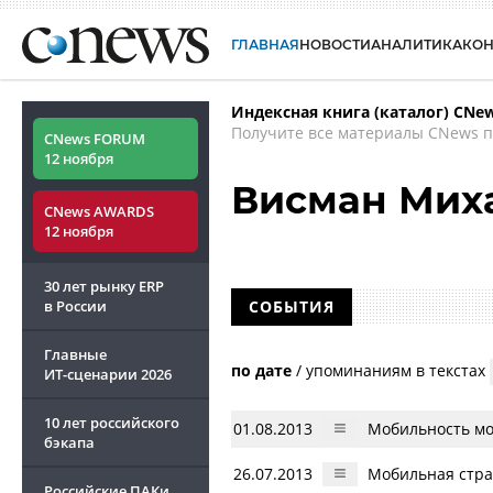
ГЛАВНАЯ
НОВОСТИ
АНАЛИТИКА
КО
Индексная книга (каталог) CNe
Получите все материалы CNews п
CNews FORUM
12 ноября
Висман Мих
CNews AWARDS
12 ноября
30 лет рынку ERP
в России
СОБЫТИЯ
Главные
по дате
/
упоминаниям в текстах
ИТ-сценарии
2026
10 лет российского
01.08.2013
Мобильность мо
бэкапа
26.07.2013
Мобильная стра
Российские ПАКи