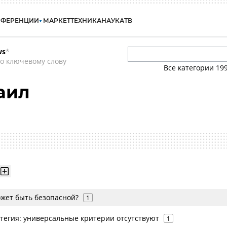
НФЕРЕНЦИИ
МАРКЕТ
ТЕХНИКА
НАУКА
ТВ
ws
*
о ключевому слову
Все категории
19
аил
жет быть безопасной?
1
тегия: универсальные критерии отсутствуют
1