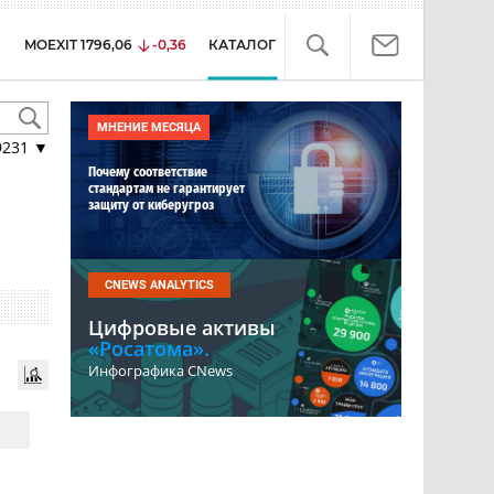
MOEXIT
1796,06
-0,36
КАТАЛОГ
МНЕНИЕ МЕСЯЦА
9231
▼
Почему соответствие
стандартам не гарантирует
защиту от киберугроз
CNEWS ANALYTICS
Цифровые активы
«Росатома».
Инфографика CNews