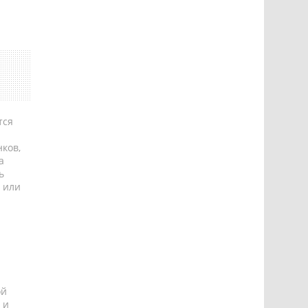
тся
ков,
а
ь
 или
ой
 и