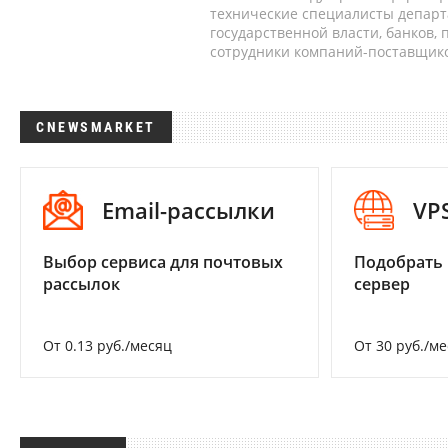
технические специалисты депар
государственной власти, банков,
сотрудники компаний-поставщико
CNEWSMARKET
Email-рассылки
VP
Выбор сервиса для почтовых
Подобрать
рассылок
сервер
От 0.13 руб./месяц
От 30 руб./м