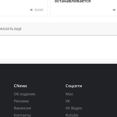
останавливается
36440
КАЗАТЬ ЕЩЕ
CNews
Соцсети
Об издании
Max
Реклама
VK
Вакансии
VK Видео
Контакты
Rutube