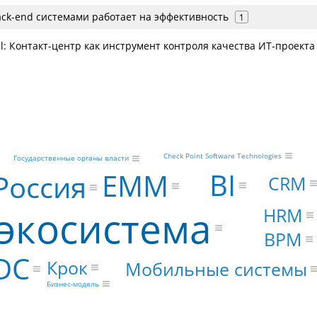
ack-end системами работает на эффективность
1
l: Контакт-центр как инструмент контроля качества ИТ-проекта
Check Point Software Technologies
Государственные органы власти
BI
EMM
Россия
CRM
экосистема
HRM
BPM
DC
Крок
Мобильные системы
Бизнес-модель