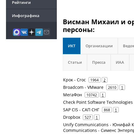
Рейтинги
Инфографика
Висман Михаил и ор
персоны:
ИКТ
Организации
Ведо
Статьи
Пресса
ИАА
Крок - Croc
1964
2
Broadcom - VMware
2610
1
МегаФон
10742
1
Check Point Software Technologies
SAP CIS - САП СНГ
868
1
Dropbox
527
1
Unify Communications - Юнифай К
Communications - Сименс Энтер