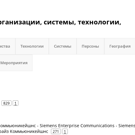
ганизации, системы, технологии,
мства
Технологии
Системы
Персоны
География
Мероприятия
829
1
оммьюникейшнс - Siemens Enterprise Communications - Siemen
прайз Коммьюникейшнс
271
1