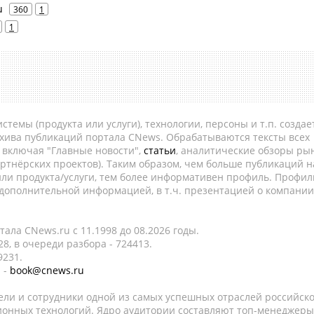
u
360
1
1
темы (продукта или услуги), технологии, персоны и т.п. создае
рхива публикаций портала CNews. Обрабатываются тексты всех
, включая "Главные новости",
статьи
, аналитические обзоры рын
ртнёрских проектов). Таким образом, чем больше публикаций н
ли продукта/услуги, тем более информативен профиль. Профил
 дополнительной информацией, в т.ч. презентацией о компании
ала CNews.ru c 11.1998 до 08.2026 годы.
8, в очереди разбора - 724413.
9231.
 -
book@cnews.ru
ели и сотрудники одной из самых успешных отраслей российск
онных технологий. Ядро аудитории составляют топ-менеджеры