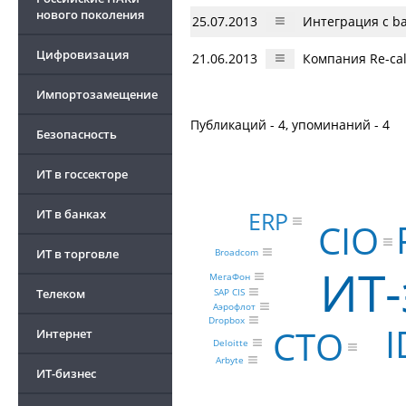
нового поколения
25.07.2013
Интеграция с b
Цифровизация
21.06.2013
Компания Re-cal
Импортозамещение
Публикаций - 4, упоминаний - 4
Безопасность
ИТ в госсекторе
ERP
ИТ в банках
CIO
ИТ в торговле
Broadcom
ИТ-
МегаФон
Телеком
SAP CIS
Аэрофлот
Dropbox
I
CTO
Интернет
Deloitte
Arbyte
ИТ-бизнес