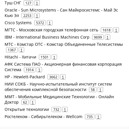
Туш СНГ
127
1
Oracle - Sun Microsystems - Сан Майкросистемс - Май Эс
Кью Эл
2253
1
Cisco Systems
5372
1
МГТС - Московская городская телефонная сеть
1618
1
IBM - International Business Machines Corp
9699
1
МТС - Комстар ОТС - Комстар Объединенные Телесистемы
1367
1
Hitachi - Хитачи
1501
1
АФК Система ПАО - Акционерная финансовая корпорация
Система
1914
1
HP - Hewlett-Packard
3662
1
НИИ СОКБ - Научно-испытательный институт систем
обеспечения комплексной безопасности
58
1
ММТ - Мобильные Медицинские Технологии - Онлайн
Доктор
62
1
Открытые технологии
732
1
Ростелеком - Сибирьтелеком - Wellcom
735
1