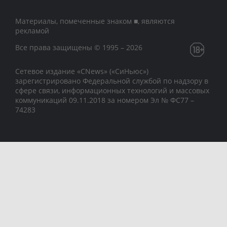
Материалы, помеченные знаком ■, являются
рекламой
Все права защищены © 1995 – 2026
Сетевое издание «CNews» («СиНьюс»)
зарегистрировано Федеральной службой по надзору в
сфере связи, информационных технологий и массовых
коммуникаций 09.11.2018 за номером Эл № ФС77 –
74283