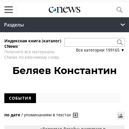
Разделы
Индексная книга (каталог)
CNews
*
Все категории
199165
▼
Получите все материалы
CNews по ключевому слову
Беляев Константин
СОБЫТИЯ
по дате
/
упоминаниям в текстах
«Диджитал Дизайн» развивает в