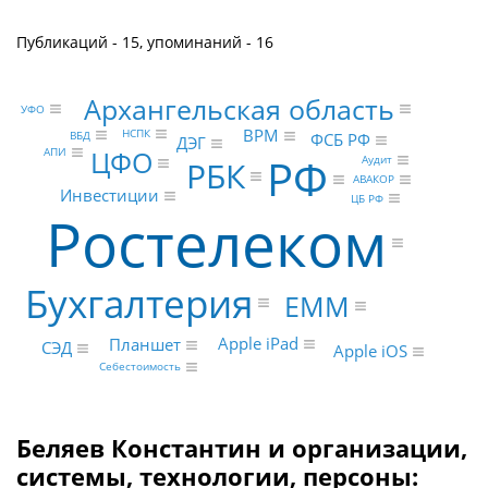
Публикаций - 15, упоминаний - 16
Архангельская область
УФО
BPM
НСПК
ВБД
ФСБ РФ
ДЭГ
ЦФО
АПИ
РФ
Аудит
РБК
АВАКОР
Инвестиции
ЦБ РФ
Ростелеком
Бухгалтерия
EMM
Apple iPad
Планшет
СЭД
Apple iOS
Себестоимость
Беляев Константин и организации,
системы, технологии, персоны: