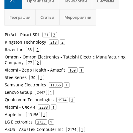
ИКТ
Организации
Технологии
Системы
География
Статьи
Мероприятия
PixArt - Pixart SRL
21
3
Kingston Technology
218
2
Razer Inc
88
2
Omron - Omron Electronics - Tateishi Electric Manufacturing
Company
77
2
Xiaomi - Zepp Health - Amazfit
109
1
SteelSeries
30
1
Samsung Electronics
11066
1
Lenovo Group
2447
1
Qualcomm Technologies
1974
1
Xiaomi - Сяоми
2233
1
Apple Inc
13156
1
LG Electronics
3735
1
ASUS - AsusTek Computer Inc
2174
1