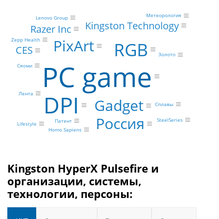
Метеорология
Lenovo Group
Kingston Technology
Razer Inc
PixArt
Zepp Health
RGB
CES
Золото
PC game
Сяоми
DPI
Лента
Gadget
Сплавы
Россия
SteelSeries
Патент
Lifestyle
Homo Sapiens
Kingston HyperX Pulsefire и
организации, системы,
технологии, персоны: