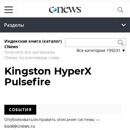
Разделы
Индексная книга (каталог)
CNews
*
Все категории
199231
▼
Получите все материалы
CNews по ключевому слову
Kingston HyperX
Pulsefire
СОБЫТИЯ
Опубликовать/исправить описание системы —
book@cnews.ru