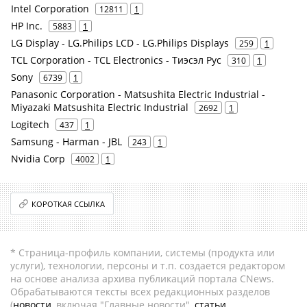
Intel Corporation
12811
1
HP Inc.
5883
1
LG Display - LG.Philips LCD - LG.Philips Displays
259
1
TCL Corporation - TCL Electronics - Тиэсэл Рус
310
1
Sony
6739
1
Panasonic Corporation - Matsushita Electric Industrial -
Miyazaki Matsushita Electric Industrial
2692
1
Logitech
437
1
Samsung - Harman - JBL
243
1
Nvidia Corp
4002
1
КОРОТКАЯ ССЫЛКА
* Страница-профиль компании, системы (продукта или
услуги), технологии, персоны и т.п. создается редактором
на основе анализа архива публикаций портала CNews.
Обрабатываются тексты всех редакционных разделов
(
новости
, включая "Главные новости",
статьи
,