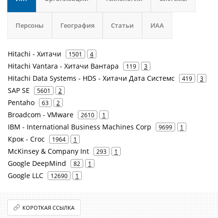
Персоны
География
Статьи
ИАА
Hitachi - Хитачи
1501
4
Hitachi Vantara - Хитачи Вантара
119
3
Hitachi Data Systems - HDS - Хитачи Дата Системс
419
3
SAP SE
5601
2
Pentaho
63
2
Broadcom - VMware
2610
1
IBM - International Business Machines Corp
9699
1
Крок - Croc
1964
1
McKinsey & Company Int
293
1
Google DeepMind
82
1
Google LLC
12690
1
КОРОТКАЯ ССЫЛКА