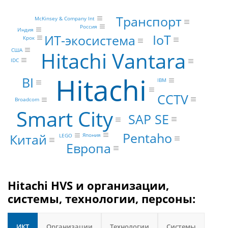
Транспорт
McKinsey & Company Int
Россия
Индия
IoT
ИТ-экосистема
Крок
США
Hitachi Vantara
IDC
Hitachi
BI
IBM
CCTV
Broadcom
Smart City
SAP SE
Pentaho
Китай
Япония
LEGO
Европа
Hitachi HVS и организации,
системы, технологии, персоны:
ИКТ
Организации
Технологии
Системы