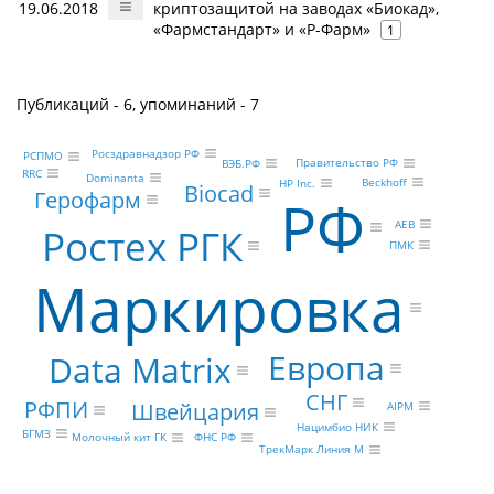
19.06.2018
криптозащитой на заводах «Биокад»,
«Фармстандарт» и «Р-Фарм»
1
Публикаций - 6, упоминаний - 7
Росздравнадзор РФ
РСПМО
Правительство РФ
ВЭБ.РФ
RRC
Dominanta
Beckhoff
HP Inc.
Biocad
Герофарм
РФ
AEB
Ростех РГК
ПМК
Маркировка
Европа
Data Matrix
СНГ
РФПИ
Швейцария
AIPM
Нацимбио НИК
БГМЗ
ФНС РФ
Молочный кит ГК
ТрекМарк Линия М