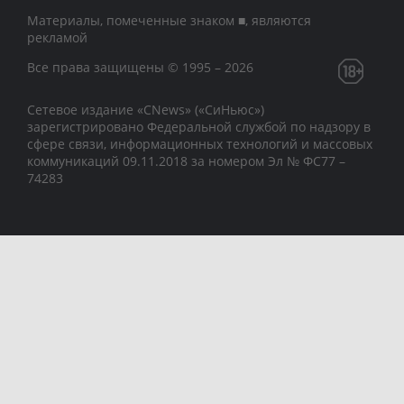
Материалы, помеченные знаком ■, являются
рекламой
Все права защищены © 1995 – 2026
Сетевое издание «CNews» («СиНьюс»)
зарегистрировано Федеральной службой по надзору в
сфере связи, информационных технологий и массовых
коммуникаций 09.11.2018 за номером Эл № ФС77 –
74283