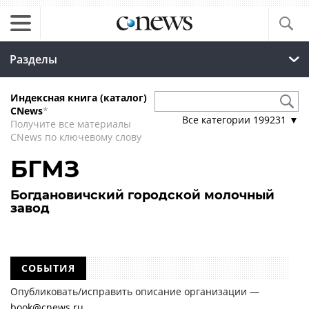
Разделы
Индексная книга (каталог)
CNews
*
Все категории
199231
▼
Получите все материалы
CNews по ключевому слову
БГМЗ
Богдановичский городской молочный
завод
СОБЫТИЯ
Опубликовать/исправить описание организации —
book@cnews.ru