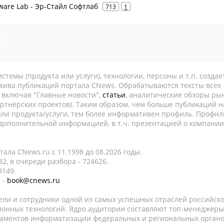
ftware Lab - Эр-Стайл Софтлаб
713
1
темы (продукта или услуги), технологии, персоны и т.п. создае
рхива публикаций портала CNews. Обрабатываются тексты всех
, включая "Главные новости",
статьи
, аналитические обзоры рын
ртнёрских проектов). Таким образом, чем больше публикаций н
ли продукта/услуги, тем более информативен профиль. Профил
 дополнительной информацией, в т.ч. презентацией о компании
ала CNews.ru c 11.1998 до 08.2026 годы.
2, в очереди разбора - 724626.
9149.
 -
book@cnews.ru
ели и сотрудники одной из самых успешных отраслей российск
онных технологий. Ядро аудитории составляют топ-менеджеры
таментов информатизации федеральных и региональных орган