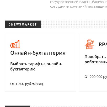
государственной власти, банков,
сотрудники компаний-поставщико
CNEWSMARKET
RP
Онлайн-бухгалтерия
Подобрать
роботизац
Выбрать тариф на онлайн-
бухгалтерию
От 200 000 р
От 1 300 руб./месяц