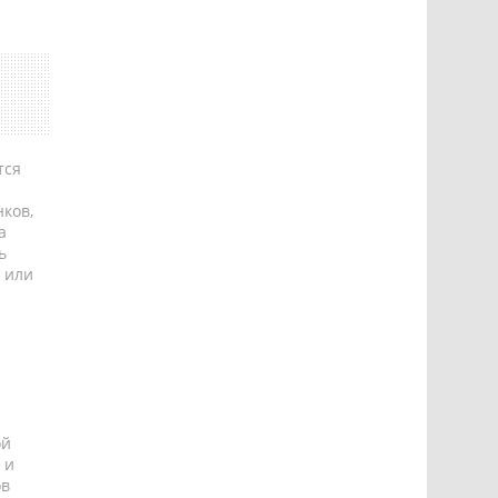
тся
ков,
а
ь
 или
ой
 и
ов