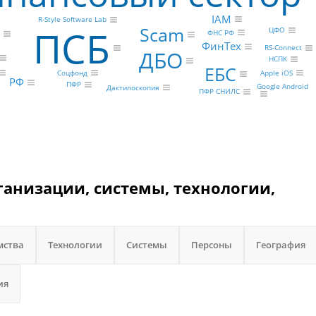
IAM
R-Style Software Lab
ПСБ
Scam
ЦФО
ФНС РФ
ФинТех
RS-Connect
ДБО
НСПК
ЕБС
Соцфонд
Apple iOS
РФ
ПФР
Google Android
Дактилоскопия
ПФР СНИЛС
ганизации, системы, технологии,
мства
Технологии
Системы
Персоны
География
ия