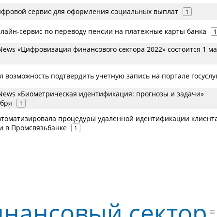
ифровой сервис для оформления социальных выплат
1
нлайн-сервис по переводу пенсии на платежные карты банка
1
ews «Цифровизация финансового сектора 2022» состоится 1 м
л возможность подтвердить учетную запись на портале госуслу
ews «Биометрическая идентификация: прогнозы и задачи»
ября
1
b автоматизировала процедуры удаленной идентификации клиент
и в Промсвязьбанке
1
нансовый сектор