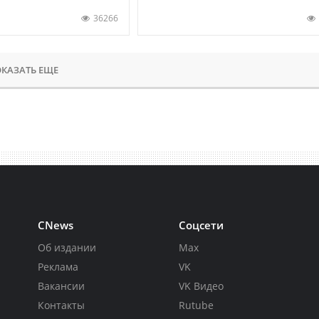
36266
КАЗАТЬ ЕЩЕ
CNews
Соцсети
Об издании
Max
Реклама
VK
Вакансии
VK Видео
Контакты
Rutube