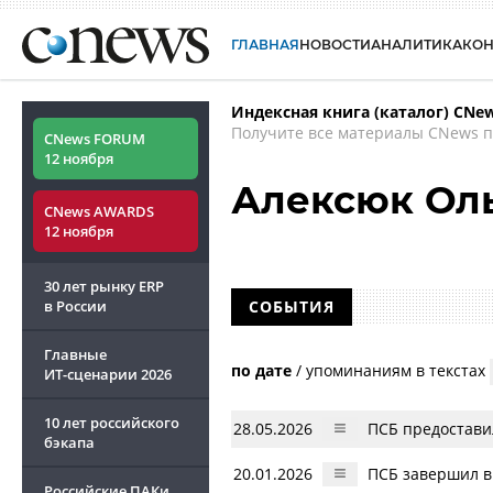
ГЛАВНАЯ
НОВОСТИ
АНАЛИТИКА
КО
Индексная книга (каталог) CNe
Получите все материалы CNews п
CNews FORUM
12 ноября
Алексюк Ол
CNews AWARDS
12 ноября
30 лет рынку ERP
в России
СОБЫТИЯ
Главные
по дате
/
упоминаниям в текстах
ИТ-сценарии
2026
10 лет российского
28.05.2026
ПСБ предостави
бэкапа
20.01.2026
ПСБ завершил в
Российские ПАКи