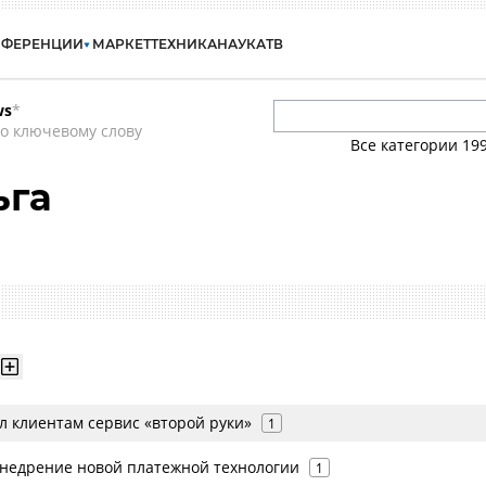
НФЕРЕНЦИИ
МАРКЕТ
ТЕХНИКА
НАУКА
ТВ
ws
*
о ключевому слову
Все категории
19
ьга
л клиентам сервис «второй руки»
1
недрение новой платежной технологии
1