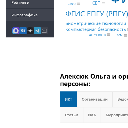
Рейтинги
СБП
СЗФО
ФГИС ЕПГУ (РПГУ)
Инфографика
Биометрические технологии
Компьютерная безопасность
Центробанк
BCM
Алексюк Ольга и ор
персоны:
ИКТ
Организации
Ведо
Статьи
ИАА
Мероприят