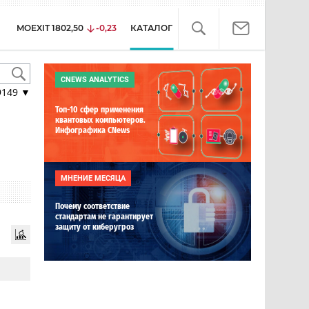
MOEXIT
1802,50
-0,23
КАТАЛОГ
CNEWS ANALYTICS
9149
▼
Топ-10 сфер применения
квантовых компьютеров.
Инфографика CNews
МНЕНИЕ МЕСЯЦА
Почему соответствие
стандартам не гарантирует
защиту от киберугроз