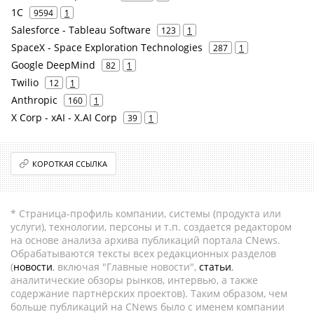
1С
9594
1
Salesforce - Tableau Software
123
1
SpaceX - Space Exploration Technologies
287
1
Google DeepMind
82
1
Twilio
12
1
Anthropic
160
1
X Corp - xAI - X.AI Corp
39
1
КОРОТКАЯ ССЫЛКА
* Страница-профиль компании, системы (продукта или
услуги), технологии, персоны и т.п. создается редактором
на основе анализа архива публикаций портала CNews.
Обрабатываются тексты всех редакционных разделов
(
новости
, включая "Главные новости",
статьи
,
аналитические обзоры рынков, интервью, а также
содержание партнёрских проектов). Таким образом, чем
больше публикаций на CNews было с именем компании