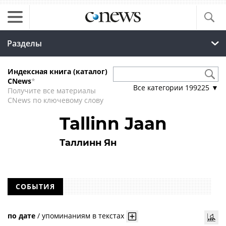
Разделы
Индексная книга (каталог)
CNews
*
Все категории
199225
▼
Получите все материалы
CNews по ключевому слову
Tallinn Jaan
Таллинн Ян
СОБЫТИЯ
по дате
/
упоминаниям в текстах