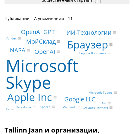
общественный стартап?
1
Публикаций - 7, упоминаний - 11
OpenAI GPT
ИИ-Технологии
Yandex
МойСклад
Браузер
NASA
OpenAI
Европа Восточная
Microsoft
Skype
Apple Inc
Microsoft Teams
Google LLC
API
SpaceX
Salesforce
Microsoft
Greylock Partners
1С
Tallinn Jaan и организации,