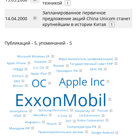
техникой
1
Запланированное первичное
14.04.2000
предложение акций China Unicom станет
крупнейшим в истории Китая
1
Публикаций - 5, упоминаний - 5
Microsoft Windows XP
Вирус-вымогатель (шифровальщик)
Украина
Apple iPhone
Государственный совет КНР
Япония
U.S. CIA
МЧС РФ
ГИБДД
Президент РФ
Apple iPad
FinTech
Apple Inc
ОС
DNS
Bitcoin
ExxonMobil
Samsung Electronics
Россия
Kaspersky
Smartphone
МегаФон
LG Electronics
СКЗИ
X Corp
Nokia Corporation
DLP
Инфовотч
Hitachi
Генпрокуратура РФ
Минздрав РФ
Правоохранительные органы
Google Android