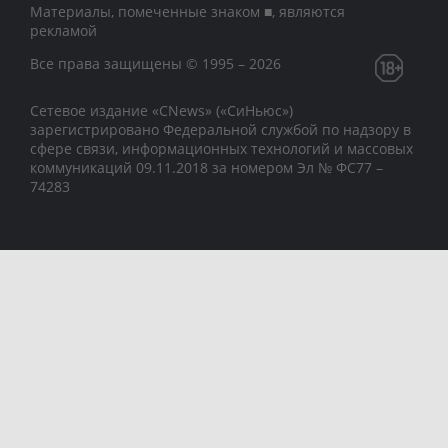
Материалы, помеченные знаком ■, являются
рекламой
Все права защищены © 1995 – 2026
Сетевое издание «CNews» («СиНьюс»)
зарегистрировано Федеральной службой по надзору в
сфере связи, информационных технологий и массовых
коммуникаций 09.11.2018 за номером Эл № ФС77 –
74283