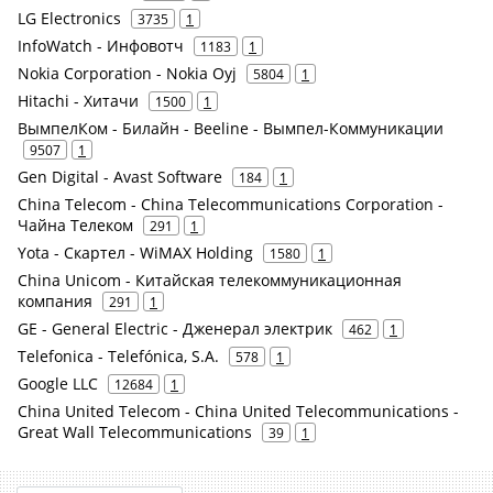
LG Electronics
3735
1
InfoWatch - Инфовотч
1183
1
Nokia Corporation - Nokia Oyj
5804
1
Hitachi - Хитачи
1500
1
ВымпелКом - Билайн - Beeline - Вымпел-Коммуникации
9507
1
Gen Digital - Avast Software
184
1
China Telecom - China Telecommunications Corporation -
Чайна Телеком
291
1
Yota - Скартел - WiMAX Holding
1580
1
China Unicom - Китайская телекоммуникационная
компания
291
1
GE - General Electric - Дженерал электрик
462
1
Telefonica - Telefónica, S.A.
578
1
Google LLC
12684
1
China United Telecom - China United Telecommunications -
Great Wall Telecommunications
39
1