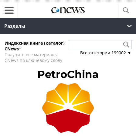
Разделы
Индексная книга (каталог)
CNews
*
Все категории
199002
▼
Получите все материалы
CNews по ключевому слову
PetroChina