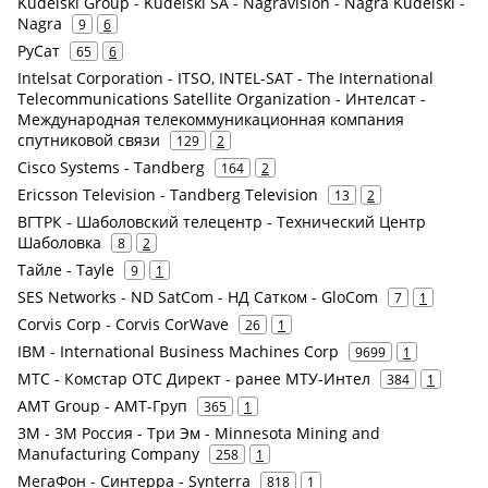
Kudelski Group - Kudelski SA - Nagravision - Nagra Kudelski -
Nagra
9
6
РуСат
65
6
Intelsat Corporation - ITSO, INTEL-SAT - The International
Telecommunications Satellite Organization - Интелсат -
Международная телекоммуникационная компания
спутниковой связи
129
2
Cisco Systems - Tandberg
164
2
Ericsson Television - Tandberg Television
13
2
ВГТРК - Шаболовский телецентр - Технический Центр
Шаболовка
8
2
Тайле - Tayle
9
1
SES Networks - ND SatCom - НД Сатком - GloCom
7
1
Corvis Corp - Corvis CorWave
26
1
IBM - International Business Machines Corp
9699
1
МТС - Комстар ОТС Директ - ранее МТУ-Интел
384
1
AMT Group - АМТ-Груп
365
1
3M - 3М Россия - Три Эм - Minnesota Mining and
Manufacturing Company
258
1
МегаФон - Синтерра - Synterra
818
1