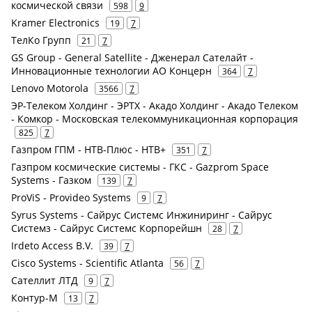
космической связи
598
9
Kramer Electronics
19
7
ТелКо Групп
21
7
GS Group - General Satellite - Дженерал Сателайт -
Инновационные технологии АО Концерн
364
7
Lenovo Motorola
3566
7
ЭР-Телеком Холдинг - ЭРТХ - Акадо Холдинг - Акадо Телеком
- Комкор - Московская телекоммуникационная корпорация
825
7
Газпром ГПМ - НТВ-Плюс - НТВ+
351
7
Газпром космические системы - ГКС - Gazprom Space
Systems - Газком
139
7
ProViS - Provideo Systems
9
7
Syrus Systems - Сайрус Системс Инжиниринг - Сайрус
Системз - Сайрус Системс Корпорейшн
28
7
Irdeto Access B.V.
39
7
Cisco Systems - Scientific Atlanta
56
7
Сателлит ЛТД
9
7
Контур-М
13
7