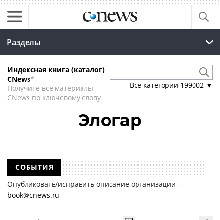
Разделы
Индексная книга (каталог)
CNews
*
Все категории
199002
▼
Получите все материалы
CNews по ключевому слову
Элогар
СОБЫТИЯ
Опубликовать/исправить описание организации —
book@cnews.ru