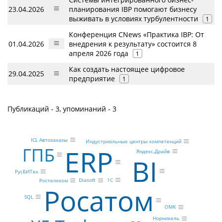
23.04.2026
планирования IBP помогают бизнесу
выживать в условиях турбулентности
1
Конференция CNews «Практика IBP: От
01.04.2026
внедрения к результату» состоится 8
апреля 2026 года
1
Как создать настоящее цифровое
29.04.2025
предприятие
1
Публикаций - 3, упоминаний - 3
ICL Автозаказы
Индустриальные центры компетенций
ГПБ
ERP
Яндекс.Драйв
BI
РусБИТех
1С
Diasoft
Ростелеком
Росатом
SQL
ОМК
Норникель