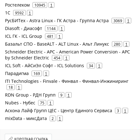
Ростелеком
10945
1
1С
9592
1
РусБИТех - Astra Linux - ГК Астра - Группа Астра
3069
1
Diasoft - Диасофт
1144
1
ICL ГК - ICL Group
481
1
Базальт СПО - BaseALT - ALT Linux - Альт Линукс
280
1
Schneider Electric - APC - American Power Conversion - APC
by Schneider Electric
454
1
ICL Soft - АйСиЭл Софт - ICL Solutions
34
1
Парадигма
169
1
ITI Technologies - Finvale - Финвал - Финвал-Инжиниринг
18
1
RDN Group - РДН Групп
9
1
Nubes - Нубес
75
1
Аскона Лайф Групп ЦЕС - Центр Единого Сервиса
3
1
mixData - миксДата
2
1
КОРОТКАЯ ССЫЛКА