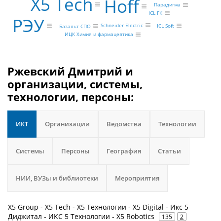
X5 Tech
Hoff
Парадигма
ICL ГК
РЭУ
Schneider Electric
ICL Soft
Базальт СПО
ИЦК Химия и фармацевтика
Ржевский Дмитрий и
организации, системы,
технологии, персоны:
ИКТ
Организации
Ведомства
Технологии
Системы
Персоны
География
Статьи
НИИ, ВУЗы и библиотеки
Мероприятия
X5 Group - X5 Tech - X5 Технологии - X5 Digital - Икс 5
Диджитал - ИКС 5 Технологии - X5 Robotics
135
2