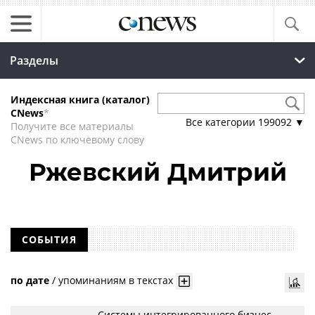
Разделы
Индексная книга (каталог)
CNews
*
Все категории
199092
▼
Получите все материалы
CNews по ключевому слову
Ржевский Дмитрий
СОБЫТИЯ
по дате
/
упоминаниям в текстах
Системы интегрированного бизнес-