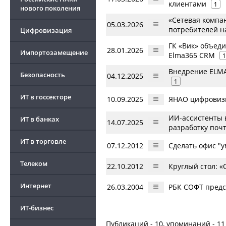
клиентами
1
нового поколения
«Сетевая компа
05.03.2026
потребителей н
Цифровизация
ГК «Вик» объед
28.01.2026
Импортозамещение
Elma365 CRM
1
Внедрение ELMA
Безопасность
04.12.2025
1
ИТ в госсекторе
10.09.2025
ЯНАО цифровизи
ИИ-ассистенты 
ИТ в банках
14.07.2025
разработку поч
ИТ в торговле
07.12.2012
Сделать офис "
Телеком
22.10.2012
Круглый стол: 
Интернет
26.03.2004
РБК СОФТ предс
ИТ-бизнес
Публикаций - 10, упоминаний - 11