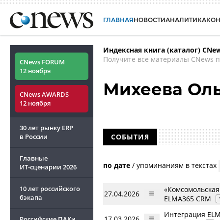
ГЛАВНАЯ
НОВОСТИ
АНАЛИТИКА
КО
Индексная книга (каталог) CNe
Получите все материалы CNews п
CNews FORUM
12 ноября
Михеева Ол
CNews AWARDS
12 ноября
30 лет рынку ERP
в России
СОБЫТИЯ
Главные
по дате
/
упоминаниям в текстах
ИТ-сценарии
2026
10 лет российского
«Комсомольская
27.04.2026
бэкапа
ELMA365 CRM
Интеграция ELM
17.03.2026
Российские ПАКи