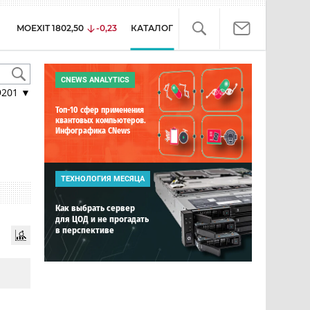
MOEXIT
1802,50
-0,23
КАТАЛОГ
CNEWS ANALYTICS
9201
▼
Топ-10 сфер применения
квантовых компьютеров.
Инфографика CNews
ТЕХНОЛОГИЯ МЕСЯЦА
Как выбрать сервер
для ЦОД и не прогадать
в перспективе