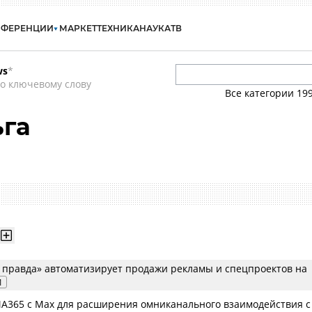
НФЕРЕНЦИИ
МАРКЕТ
ТЕХНИКА
НАУКА
ТВ
ws
*
о ключевому слову
Все категории
19
ьга
 правда» автоматизирует продажи рекламы и спецпроектов на
1
A365 с Max для расширения омниканального взаимодействия с