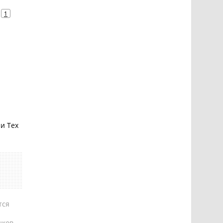
1
и Тех
тся
ков,