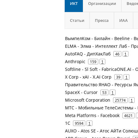
ИКТ
Организации
Ведо
Статьи
Пресса
ИАА
ВымпелКом - Билайн - Beeline -
ELMA - Элма - Интеллект Лаб - П
AutoFAQ - ДипХакЛаб
46
1
Anthropic
159
1
Softline - Sl Soft - FabricaONE.AI 
X Corp - xAI - X.AI Corp
39
1
Правительство ЯНАО - Ресурсы Я
SpaceX - Cursor
53
1
Microsoft Corporation
25774
1
МТС - Мобильные ТелеСистемы - 
Meta Platforms - Facebook
4621
1С
9594
1
AUXO - Atos SE - Атос АйТи Солю