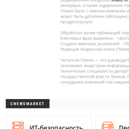
интервью, а также содержание па
CNews было с именем компании и
может быть дополнен (обогащен)
продукте/услуге.
Обработан архив публикаций порт
Ключевых фраз выявлено - 146318
Создано именных указателей - 19
Редакция Индексной книги CNews
Читатели CNews — это руководит
экономики: индустрии информаци
технические специалисты депар
государственной власти, банков,
сотрудники компаний-поставщико
CNEWSMARKET
ИТ-безопасность
De