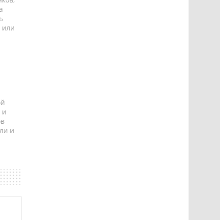
а
ь
 или
ой
 и
ов
ли и