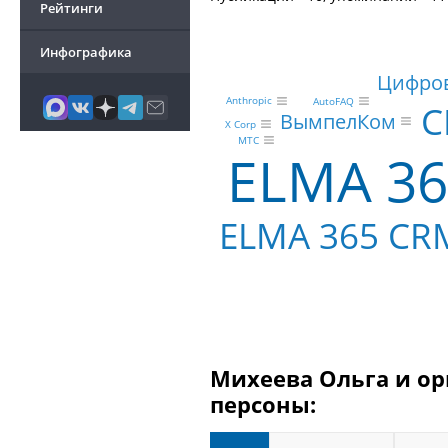
Рейтинги
Инфографика
Цифров
Anthropic
AutoFAQ
C
ВымпелКом
X Corp
МТС
ELMA 36
ELMA 365 CR
Михеева Ольга и ор
персоны: