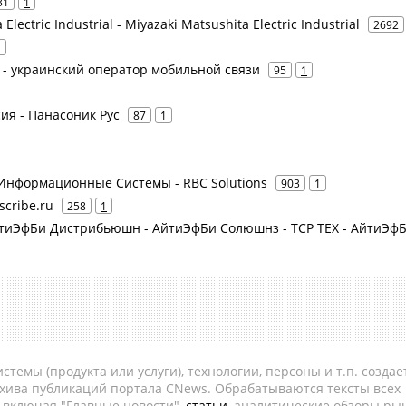
31
1
Electric Industrial - Miyazaki Matsushita Electric Industrial
2692
1
фселл - украинский оператор мобильной связи
95
1
сия - Панасоник Рус
87
1
К Информационные Системы - RBC Solutions
903
1
scribe.ru
258
1
АйтиЭфБи Дистрибьюшн - АйтиЭфБи Солюшнз - ТСР ТЕХ - АйтиЭфБ
темы (продукта или услуги), технологии, персоны и т.п. создае
рхива публикаций портала CNews. Обрабатываются тексты всех
, включая "Главные новости",
статьи
, аналитические обзоры рын