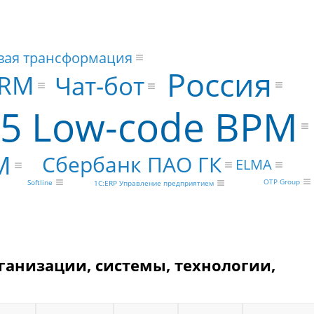
ая трансформация
Россия
RM
Чат-бот
5 Low-code BPM
M
Сбербанк ПАО ГК
ELMA
OTP Group
Softline
1С:ERP Управление предприятием
ганизации, системы, технологии,