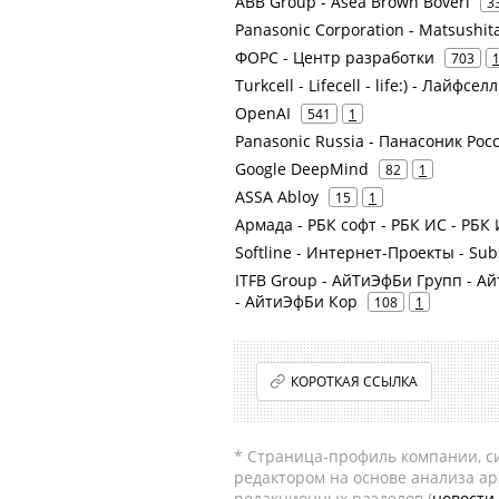
ABB Group - Asea Brown Boveri
3
Panasonic Corporation - Matsushita 
ФОРС - Центр разработки
703
Turkcell - Lifecell - life:) - Лай
OpenAI
541
1
Panasonic Russia - Панасоник Рос
Google DeepMind
82
1
ASSA Abloy
15
1
Армада - РБК софт - РБК ИС - РБ
Softline - Интернет-Проекты - Sub
ITFB Group - АйТиЭфБи Групп - 
- АйтиЭфБи Кор
108
1
КОРОТКАЯ ССЫЛКА
* Страница-профиль компании, сис
редактором на основе анализа а
редакционных разделов (
новости