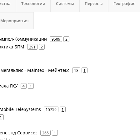
мства
Технологии
Системы
Персоны
География
Мероприятия
 Вымпел-Коммуникации
9509
2
рактика БПМ
291
2
- Омегальянс - Maintex - Мейнтекс
18
1
мала ГКУ
4
1
Mobile TeleSystems
15759
1
1
шенс энд Сервисез
265
1