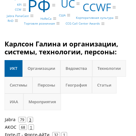
РФ
UC
CCWF
KPI
CCW
США
Jabra PanaCast
Корпоративная культура
HoReCa
RnD
Торговля розничная
CCG Call Center Awards
Карлсон Галина и организации,
системы, технологии, персоны:
ИКТ
Организации
Ведомства
Технологии
Системы
Персоны
География
Статьи
ИАА
Мероприятия
Jabra
79
3
АКОС
68
1
Forte-IT - Форте-АйТи
32
1