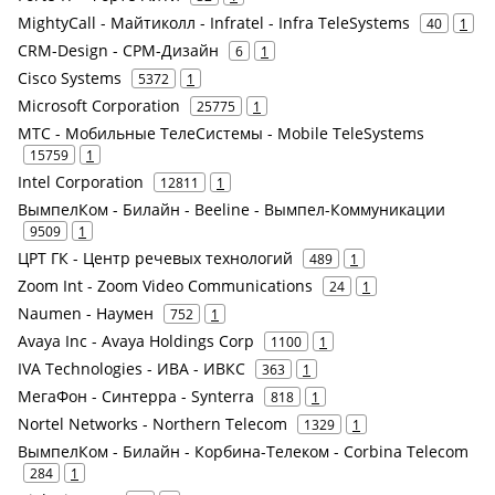
MightyCall - Майтиколл - Infratel - Infra TeleSystems
40
1
CRM-Design - СРМ-Дизайн
6
1
Cisco Systems
5372
1
Microsoft Corporation
25775
1
МТС - Мобильные ТелеСистемы - Mobile TeleSystems
15759
1
Intel Corporation
12811
1
ВымпелКом - Билайн - Beeline - Вымпел-Коммуникации
9509
1
ЦРТ ГК - Центр речевых технологий
489
1
Zoom Int - Zoom Video Communications
24
1
Naumen - Наумен
752
1
Avaya Inc - Avaya Holdings Corp
1100
1
IVA Technologies - ИВА - ИВКС
363
1
МегаФон - Синтерра - Synterra
818
1
Nortel Networks - Northern Telecom
1329
1
ВымпелКом - Билайн - Корбина-Телеком - Corbina Telecom
284
1