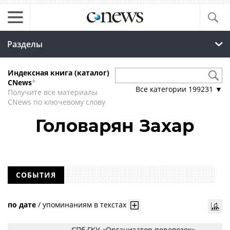
Разделы
Индексная книга (каталог)
CNews
*
Все категории
199231
▼
Получите все материалы
CNews по ключевому слову
Головарян Захар
СОБЫТИЯ
по дате
/
упоминаниям в текстах
СПб ГКУ «Организатор перевозок»