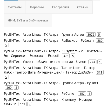
Системы
Персоны
География
Статьи
НИИ, ВУЗы и библиотеки
РусБИТех - Astra Linux - ГК Астра - Группа Астра
3072
5
РусБИТех - Astra Linux - ГК Астра - RuBackup - Рубэкап
380
5
РусБИТех - Astra Linux - ГК Астра - ISPsystem - ИСПсистем -
Энт Сервисез - Экзософт - Exosoft
302
5
РусБИТех - Увеон – облачные технологии - Uveon
274
5
РусБИТех - Astra Linux - ГК Астра - Tantor Labs - Тантор
Лабс - Тантор Дата Интернейшенл - Тантор ДиЭлЭйч
313
5
РусБИТех - Astra Linux - ГК Астра - Группа Астра - РуПост
260
5
РусБИТех - Astra Linux - ГК Астра - РеСолют
157
4
РусБИТех - Astra Linux - ГК Астра - Knomary - Номари
СиАйЭс
143
4