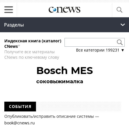
Разделы
Индексная книга (каталог)
CNews
*
Все категории
199231
▼
Получите все материалы
CNews по ключевому слову
Bosch MES
соковыжималка
СОБЫТИЯ
Опубликовать/исправить описание системы —
book@cnews.ru