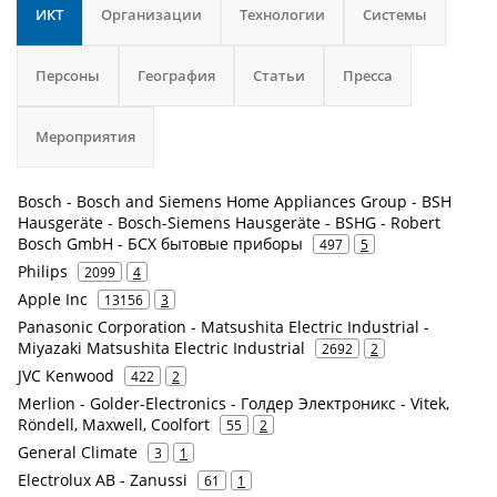
ИКТ
Организации
Технологии
Системы
Персоны
География
Статьи
Пресса
Мероприятия
Bosch - Bosch and Siemens Home Appliances Group - BSH
Hausgeräte - Bosch-Siemens Hausgeräte - BSHG - Robert
Bosch GmbH - БСХ бытовые приборы
497
5
Philips
2099
4
Apple Inc
13156
3
Panasonic Corporation - Matsushita Electric Industrial -
Miyazaki Matsushita Electric Industrial
2692
2
JVC Kenwood
422
2
Merlion - Golder-Electronics - Голдер Электроникс - Vitek,
Röndell, Maxwell, Coolfort
55
2
General Climate
3
1
Electrolux AB - Zanussi
61
1