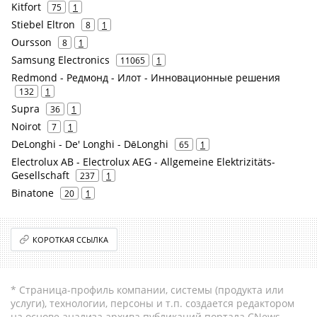
Kitfort
75
1
Stiebel Eltron
8
1
Oursson
8
1
Samsung Electronics
11065
1
Redmond - Редмонд - Илот - Инновационные решения
132
1
Supra
36
1
Noirot
7
1
DeLonghi - De' Longhi - DēLonghi
65
1
Electrolux AB - Electrolux AEG - Allgemeine Elektrizitäts-
Gesellschaft
237
1
Binatone
20
1
КОРОТКАЯ ССЫЛКА
* Страница-профиль компании, системы (продукта или
услуги), технологии, персоны и т.п. создается редактором
на основе анализа архива публикаций портала CNews.