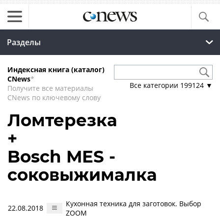
Разделы
Индексная книга (каталог)
CNews
*
Все категории
199124
▼
Получите все материалы
CNews по ключевому слову
Ломтерезка
+
Bosch MES -
соковыжималка
Кухонная техника для заготовок. Выбор
22.08.2018
ZOOM