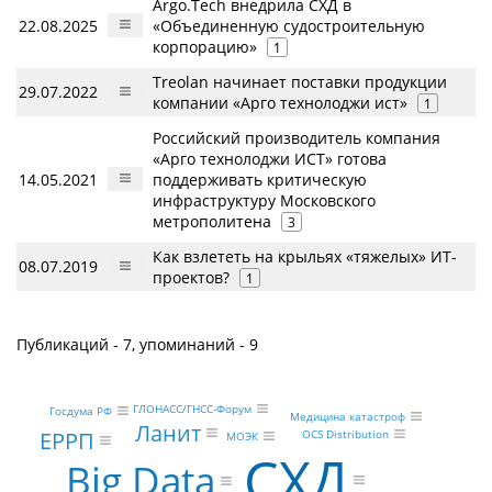
Argo.Tech внедрила СХД в
22.08.2025
«Объединенную судостроительную
корпорацию»
1
Treolan начинает поставки продукции
29.07.2022
компании «Арго технолоджи ист»
1
Российский производитель компания
«Арго технолоджи ИСТ» готова
14.05.2021
поддерживать критическую
инфраструктуру Московского
метрополитена
3
Как взлететь на крыльях «тяжелых» ИТ-
08.07.2019
проектов?
1
Публикаций - 7, упоминаний - 9
ГЛОНАСС/ГНСС-Форум
Госдума РФ
Медицина катастроф
Ланит
ЕРРП
OCS Distribution
МОЭК
СХД
Big Data