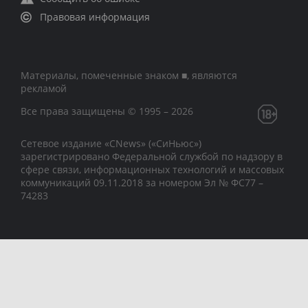
Правовая информация
Материалы, помеченные знаком ■, являются
рекламой
Все права защищены © 1995 – 2026
Сетевое издание «CNews» («СиНьюс»)
зарегистрировано Федеральной службой по надзору в
сфере связи, информационных технологий и массовых
коммуникаций 09.11.2018 за номером Эл № ФС77 –
74283