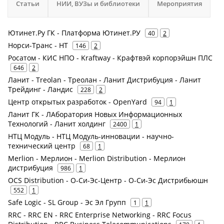
Статьи
НИИ, ВУЗы и библиотеки
Мероприятия
Ютинет.Ру ГК - Платформа Ютинет.РУ
40
2
Норси-Транс - НТ
146
2
Росатом - КИС НПО - Kraftway - Крафтвэй корпорэйшн ПЛС
646
2
Ланит - Treolan - Треолан - Ланит Дистрибуция - Ланит
Трейдинг - Ландис
228
2
Центр открытых разработок - OpenYard
94
1
Ланит ГК - ЛАборатория Новых Информационных
Технологий - Ланит холдинг
2400
1
НТЦ Модуль - НТЦ Модуль-инновации - научно-
технический центр
68
1
Merlion - Мерлион - Merlion Distribution - Мерлион
дистрибуция
986
1
OCS Distribution - О-Си-Эс-Центр - О-Си-Эс Дистрибьюшн
552
1
Safe Logic - SL Group - Эс Эл Групп
1
1
RRC - RRC EN - RRC Enterprise Networking - RRC Focus