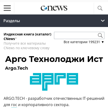
Разделы
Индексная книга (каталог)
CNews
*
Все категории
199231
▼
Получите все материалы
CNews по ключевому слову
Арго Технолоджи Ист
Argo.Tech
ARGO.TECH - разработчик отечественных IT-решений
для
гос
и корпоративного сектора.