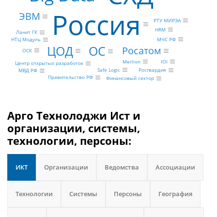
Россия
ЭВМ
РТУ МИРЭА
HRM
Ланит ГК
МЧС РФ
НТЦ Модуль
ЦОД
ОС
Росатом
ОСК
Merlion
IOI
Центр открытых разработок
Safe Logic
Росгвардия
МВД РФ
Правительство РФ
Финансовый сектор
Арго Технолоджи Ист и
организации, системы,
технологии, персоны:
ИКТ
Организации
Ведомства
Ассоциации
Технологии
Системы
Персоны
География