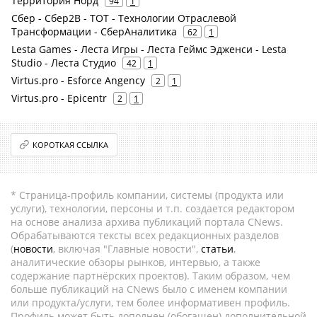
Территория Норд
94
1
Сбер - Сбер2В - ТОТ - Технологии Отраслевой
Трансформации - СберАналитика
62
1
Lesta Games - Леста Игры - Леста Геймс Эдженси - Lesta
Studio - Леста Студио
42
1
Virtus.pro - Esforce Angency
2
1
Virtus.pro - Epicentr
2
1
КОРОТКАЯ ССЫЛКА
* Страница-профиль компании, системы (продукта или
услуги), технологии, персоны и т.п. создается редактором
на основе анализа архива публикаций портала CNews.
Обрабатываются тексты всех редакционных разделов
(
новости
, включая "Главные новости",
статьи
,
аналитические обзоры рынков, интервью, а также
содержание партнёрских проектов). Таким образом, чем
больше публикаций на CNews было с именем компании
или продукта/услуги, тем более информативен профиль.
Профиль может быть дополнен (обогащен) дополнительной