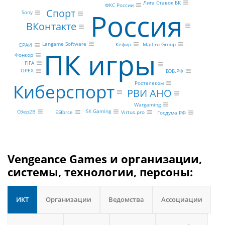
Лига Ставок БК
ФКС России
Спорт
Россия
Sony
ВКонтакте
Langame Software
Mail.ru Group
Кефир
ЕРАИ
ПК игры
Фонкор
FIFA
OPEX
ВЭБ.РФ
Ростелеком
Киберспорт
РВИ АНО
Wargaming
SK Gaming
Сбер2В
Virtus.pro
ESforce
Госдума РФ
Vengeance Games и организации,
системы, технологии, персоны:
ИКТ
Организации
Ведомства
Ассоциации