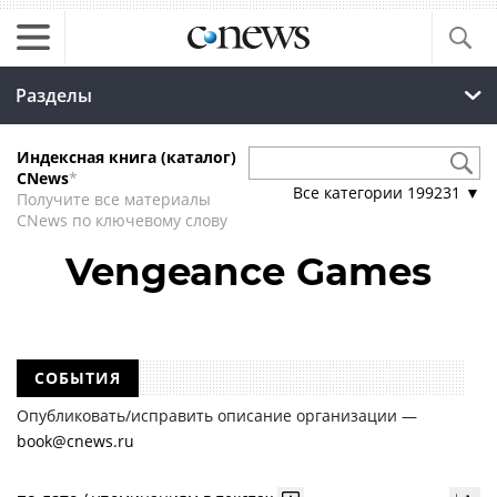
Разделы
Индексная книга (каталог)
CNews
*
Все категории
199231
▼
Получите все материалы
CNews по ключевому слову
Vengeance Games
СОБЫТИЯ
Опубликовать/исправить описание организации —
book@cnews.ru