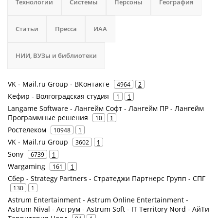
Технологии
Системы
Персоны
География
Статьи
Пресса
ИАА
НИИ, ВУЗы и библиотеки
VK - Mail.ru Group - ВКонтакте
4964
2
Кефир - Волгоградская студия
1
1
Langame Software - Лангейм Софт - Лангейм ПР - Лангейм
Программные решения
10
1
Ростелеком
10948
1
VK - Mail.ru Group
3602
1
Sony
6739
1
Wargaming
161
1
Сбер - Strategy Partners - Стратеджи Партнерс Групп - СПГ
130
1
Astrum Entertainment - Astrum Online Entertainment -
Astrum Nival - Аструм - Astrum Soft - IT Territory Nord - АйТи