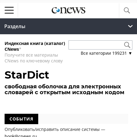
Разделы
Индексная книга (каталог)
CNews
*
Все категории
199231
▼
Получите все материалы
CNews по ключевому слову
StarDict
свободная оболочка для электронных
словарей с открытым исходным кодом
СОБЫТИЯ
Опубликовать/исправить описание системы —
book@cnews.ru