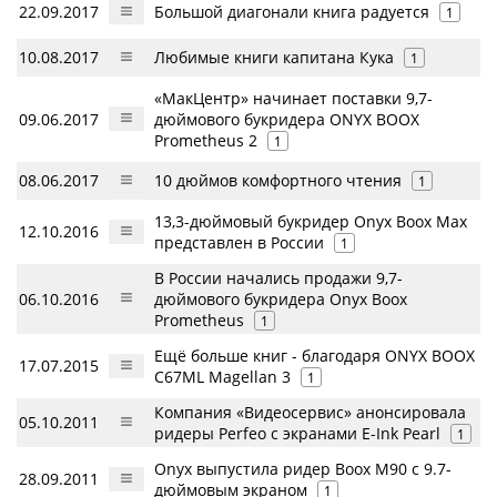
22.09.2017
Большой диагонали книга радуется
1
10.08.2017
Любимые книги капитана Кука
1
«МакЦентр» начинает поставки 9,7-
09.06.2017
дюймового букридера ONYX BOOX
Prometheus 2
1
08.06.2017
10 дюймов комфортного чтения
1
13,3-дюймовый букридер Onyx Boox Max
12.10.2016
представлен в России
1
В России начались продажи 9,7-
06.10.2016
дюймового букридера Onyx Boox
Prometheus
1
Ещё больше книг - благодаря ONYX BOOX
17.07.2015
C67ML Magellan 3
1
Компания «Видеосервис» анонсировала
05.10.2011
ридеры Perfeo с экранами E-Ink Pearl
1
Onyx выпустила ридер Boox M90 с 9.7-
28.09.2011
дюймовым экраном
1