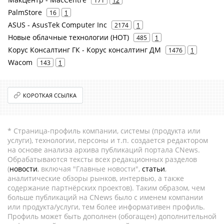
171
12
PalmStore
16
1
ASUS - AsusTek Computer Inc
2174
1
Новые облачные технологии (НОТ)
485
1
Корус Консалтинг ГК - Корус консалтинг ДМ
1476
1
Wacom
143
1
КОРОТКАЯ ССЫЛКА
* Страница-профиль компании, системы (продукта или
услуги), технологии, персоны и т.п. создается редактором
на основе анализа архива публикаций портала CNews.
Обрабатываются тексты всех редакционных разделов
(
новости
, включая "Главные новости",
статьи
,
аналитические обзоры рынков, интервью, а также
содержание партнёрских проектов). Таким образом, чем
больше публикаций на CNews было с именем компании
или продукта/услуги, тем более информативен профиль.
Профиль может быть дополнен (обогащен) дополнительной