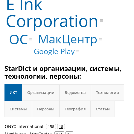
E Ink
Corporation
ОС
МакЦентр
Google Play
StarDict и организации, системы,
технологии, персоны:
ИКТ
Организации
Ведомства
Технологии
Системы
Персоны
География
Статьи
ONYX International
158
18
МакЦентр - MacCentre