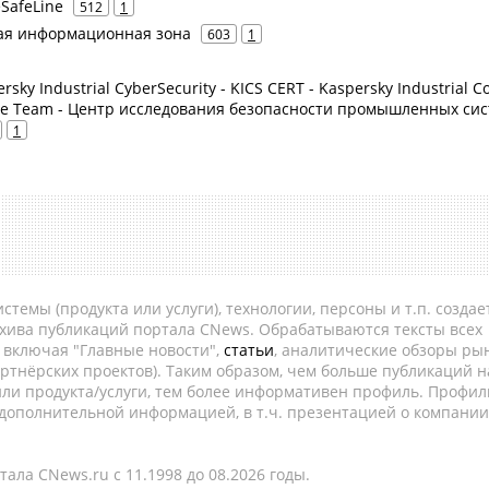
eSafeLine
512
1
сная информационная зона
603
1
rsky Industrial CyberSecurity - KICS CERT - Kaspersky Industrial C
se Team - Центр исследования безопасности промышленных си
1
темы (продукта или услуги), технологии, персоны и т.п. создае
рхива публикаций портала CNews. Обрабатываются тексты всех
, включая "Главные новости",
статьи
, аналитические обзоры рын
ртнёрских проектов). Таким образом, чем больше публикаций н
ли продукта/услуги, тем более информативен профиль. Профил
 дополнительной информацией, в т.ч. презентацией о компании
ала CNews.ru c 11.1998 до 08.2026 годы.