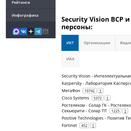
Рейтинги
Инфографика
Security Vision BCP
персоны:
ИКТ
Организации
Ведо
ИАА
Security Vision - Интеллектуальн
Kaspersky - Лаборатория Касперс
МегаФон
10742
1
Cisco Systems
5372
1
Ростелеком - Сόлар ГК - Ростелеком
Секьюрити - Солар ПТ
1225
1
Positive Technologies - Позитив 
Fortinet
452
1