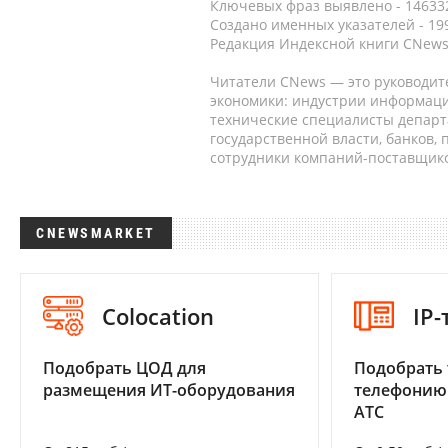
Ключевых фраз выявлено - 146332
Создано именных указателей - 19
Редакция Индексной книги CNews
Читатели CNews — это руководит
экономики: индустрии информаци
технические специалисты депар
государственной власти, банков,
сотрудники компаний-поставщико
CNEWSMARKET
Colocation
IP
Подобрать ЦОД для
Подобрать 
размещения ИТ-оборудования
телефонию
АТС