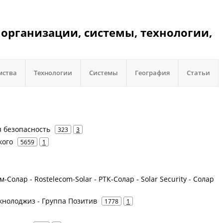
 и организации, системы, технологии,
мства
Технологии
Системы
География
Статьи
ая безопасность
323
3
кого
5659
1
-Солар - Rostelecom-Solar - РТК-Солар - Solar Security - Солар
Текнолоджиз - Группа Позитив
1778
1