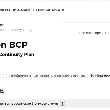
НФЕРЕНЦИИ
МАРКЕТ
ТЕХНИКА
НАУКА
ТВ
ws
*
о ключевому слову
Все категории
19
ion BCP
Continuity Plan
Опубликовать/исправить описание системы —
book@cnew
иваться российские ИБ-экосистемы
1