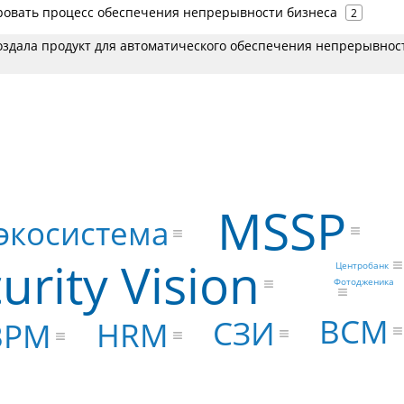
ровать процесс обеспечения непрерывности бизнеса
2
 создала продукт для автоматического обеспечения непрерывнос
MSSP
экосистема
urity Vision
Центробанк
Фотодженика
BCM
СЗИ
HRM
BPM