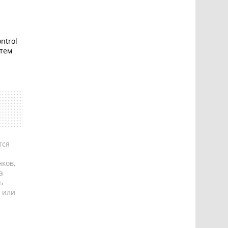
ontrol
стем
тся
ков,
а
ь
 или