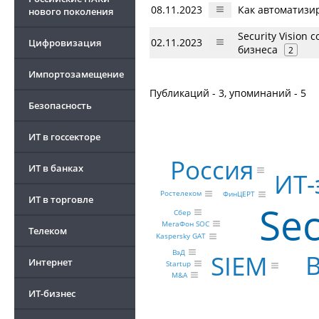
08.11.2023
Как автоматизи
нового поколения
Security Vision
02.11.2023
Цифровизация
бизнеса
2
Импортозамещение
Публикаций - 3, упоминаний - 5
Безопасность
ИТ в госсекторе
Россия
ИТ в банках
ИТ-
Ростелеком
ФинЦЕРТ
ИТ в торговле
Sec
Сбер
МегаФон SOC
Телеком
Kaspersky GAT
ВэД
SIEM
Интернет
Startup
M&A
ИТ-бизнес