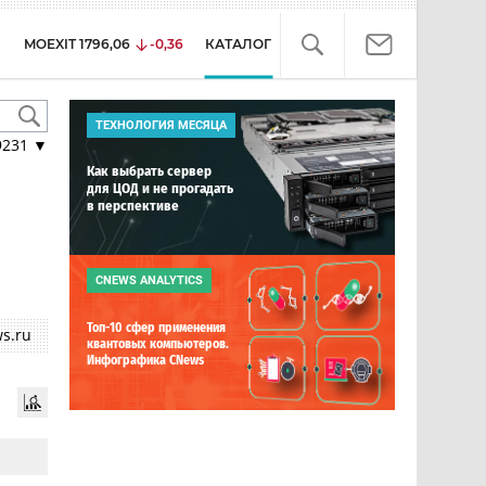
MOEXIT
1796,06
-0,36
КАТАЛОГ
ТЕХНОЛОГИЯ МЕСЯЦА
9231
▼
Как выбрать сервер
для ЦОД и не прогадать
в перспективе
CNEWS ANALYTICS
Топ-10 сфер применения
s.ru
квантовых компьютеров.
Инфографика CNews