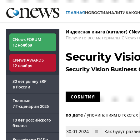
ГЛАВНАЯ
НОВОСТИ
АНАЛИТИКА
КО
Индексная книга (каталог) CNe
Получите все материалы CNews п
CNews FORUM
12 ноября
Security Vis
CNews AWARDS
12 ноября
Security Vision Business 
30 лет рынку ERP
в России
СОБЫТИЯ
Главные
ИТ-сценарии
2026
по дате
/
упоминаниям в текстах
10 лет российского
бэкапа
30.01.2024
Как будут разв
Российские ПАКи