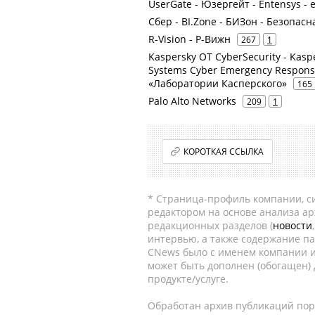
UserGate - Юзергейт - Entensys - 
Сбер - BI.Zone - БИЗон - Безопа
R-Vision - Р-Вижн
267
1
Kaspersky OT CyberSecurity - Kaspe
Systems Cyber Emergency Respon
«Лаборатории Касперского»
165
Palo Alto Networks
209
1
КОРОТКАЯ ССЫЛКА
* Страница-профиль компании, сис
редактором на основе анализа а
редакционных разделов (
новости
интервью, а также содержание па
CNews было с именем компании и
может быть дополнен (обогащен)
продукте/услуге.
Обработан архив публикаций порт