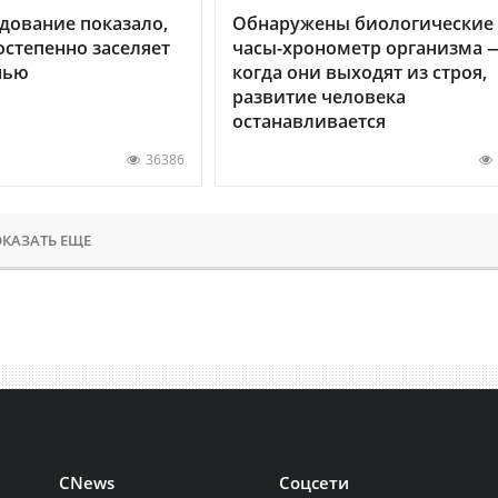
дование показало,
Обнаружены биологические
остепенно заселяет
часы-хронометр организма 
нью
когда они выходят из строя,
развитие человека
останавливается
36386
КАЗАТЬ ЕЩЕ
CNews
Соцсети